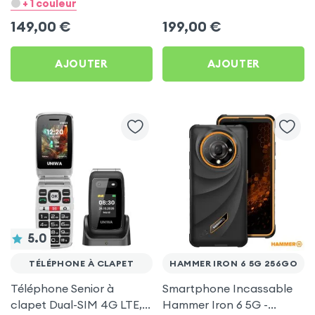
+ 1 couleur
149,00
€
199,00
€
AJOUTER
AJOUTER
5.0
TÉLÉPHONE À CLAPET
HAMMER IRON 6 5G 256GO
Téléphone Senior à
Smartphone Incassable
clapet Dual-SIM 4G LTE,
Hammer Iron 6 5G -