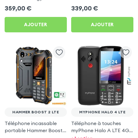
(256GB) sous Android 15 -
Android 15 - RAM 6Go /
359,00
€
339,00
€
Batterie 5000 mAh
Stockage 128Go - Batterie
6050 mAh - Noir et
AJOUTER
AJOUTER
Orange
HAMMER BOOST 2 LTE
MYPHONE HALO 4 LTE
Téléphone incassable
Téléphone à touches
portable Hammer Boost 2
myPhone Halo A LTE 4G
LTE Étanche IP68 Batterie
LTE Grand écran SOS