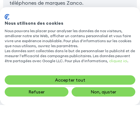
téléphones de marques Zanco.
Les téléphones antichocs
Nous utilisons des cookies
Si vous avez besoin d'un smartphone, tout terrain
Nous pouvons les placer pour analyser les données de nos visiteurs,
adapté à vos besoins, tournez-vous vers les
améliorer notre site Web, afficher un contenu personnalisé et vous faire
téléphones antichocs
. Découvrez ici des
vivre une expérience inoubliable. Pour plus d'informations sur les cookies
téléphones robustes de marques Hammer conçus
que nous utilisons, ouvrez les paramètres.
Les données sont collectées dans le but de personnaliser la publicité et de
pour être utilisé dans des environnements
mesurer l'efficacité des campagnes publicitaires. Les données peuvent
sensibles et extrêmes. La plupart de ces
être partagées avec Google LLC. Pour plus d'informations,
cliquez ici
.
téléphones antichocs résiste aux immersions
prolongées, car ils sont
certifiés étanches
à un
Accepter tout
indice de protection IP 69.
Refuser
Non, ajuster
5% OFFERTS SUR VOTRE PREMIÈRE COMMANDE
OK
Adresse mail
*