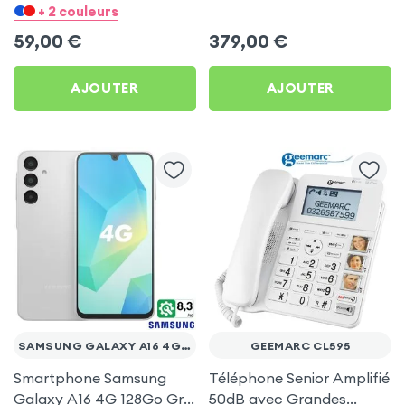
Bouton SOS , Batterie
Android 15 - RAM 8Go /
+ 2 couleurs
1450 mAh - Noir
Stockage 256Go -
59,00
€
379,00
€
Batterie 6050 mAh - Noir
et Orange
AJOUTER
AJOUTER
SAMSUNG GALAXY A16 4G 128GO
GEEMARC CL595
Smartphone Samsung
Téléphone Senior Amplifié
Galaxy A16 4G 128Go Gris
50dB avec Grandes