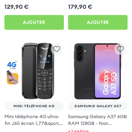
Bouton SOS - Geemarc
+ Deux combinés sans fil
129,90
€
179,90
€
Noir
AJOUTER
AJOUTER
MINI TÉLÉPHONE 4G
SAMSUNG GALAXY A37
Mini téléphone 4G ultra-
Samsung Galaxy A37 6GB
fin J60 écran 1,77&quot; à
RAM 128GB - Noir
clavier avec simple SIM -
Graphite
+ 1 option