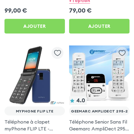
+ 1 option
3500mAh
99,00
€
79,00
€
AJOUTER
AJOUTER
4.0
MYPHONE FLIP LTE
GEEMARC AMPLIDECT 295-2
Téléphone à clapet
Téléphone Senior Sans Fil
myPhone FLIP LTE -
Geemarc AmpliDect 295-