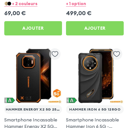
1,44&quot; à clavier avec
Graphite
+ 2 couleurs
+ 1 option
double SIM et lampe LED -
69,00
€
499,00
€
Rouge
AJOUTER
AJOUTER
HAMMER ENERGY X2 5G 256GO
HAMMER IRON 6 5G 128GO
Smartphone Incassable
Smartphone Incassable
Hammer Energy X2 5G
Hammer Iron 6 5G -