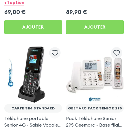
Appels 4G LTE Bleu
2 - Pack de 2
+ 1 option
marine
69,00
€
89,90
€
AJOUTER
AJOUTER
CARTE SIM STANDARD
GEEMARC PACK SENIOR 295
Téléphone portable
Pack Téléphone Senior
Senior 4G - Saisie Vocale -
295 Geemarc - Base filaire