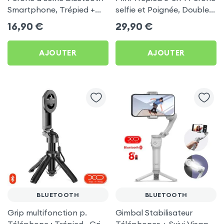
Smartphone, Trépied +
selfie et Poignée, Double
Télécommande sans fil -
fixation pince et MagSafe
16,90
€
29,90
€
Blue Star Noir
- Hoco Noir
AJOUTER
AJOUTER
BLUETOOTH
BLUETOOTH
Grip multifonction p.
Gimbal Stabilisateur