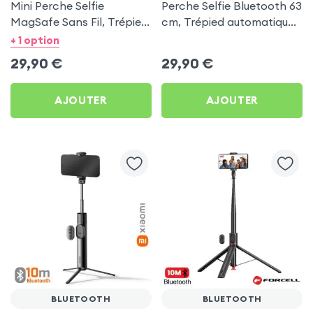
Mini Perche Selfie
Perche Selfie Bluetooth 63
MagSafe Sans Fil, Trépied
cm, Trépied automatique -
41cm et Poignée Grip -
Acefast
+ 1 option
Noir
29,90
€
29,90
€
AJOUTER
AJOUTER
BLUETOOTH
BLUETOOTH