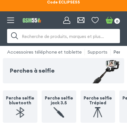
Lunettes d'éclipse OFFERTES
Code ECLIPSE55
0
Recherche de produits, marques et plus…
Accessoires téléphone et tablette
Supports
Perche
Perches à selfie
Perche selfie
Perche selfie
Perche selfie
Pe
bluetooth
jack 3.5
Trépied