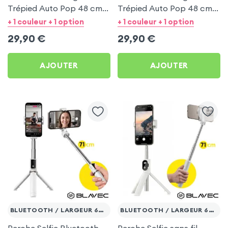
Trépied Auto Pop 48 cm
Trépied Auto Pop 48 cm
Télécommande Bluetooth
Télécommande Bluetooth
+ 1 couleur + 1 option
+ 1 couleur + 1 option
- Blanc
- Noir
29,90
€
29,90
€
AJOUTER
AJOUTER
BLUETOOTH / LARGEUR 65 À 95MM
BLUETOOTH / LARGEUR 65 À 95MM