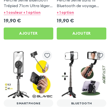
Perche Selfie Bluetooth
Perche Selfie sans fil
Trépied 71cm Ultra léger
Bluetooth de voyage
Portable Blanc
Trépied stable 71cm -
+ 1 couleur + 1 option
+ 1 option
Blanc
19,90
€
19,90
€
AJOUTER
AJOUTER
SMARTPHONE
BLUETOOTH