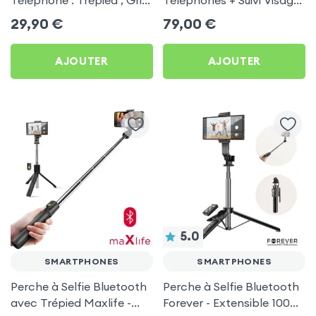
Téléphone : Trépied , Grip
Téléphones + Suivi Visage
, Perche Selfie et Mini
automatique avec Trépied
29,90
€
79,00
€
Support bureau - XO
Intégré - XO
AJOUTER
AJOUTER
5.0
SMARTPHONES
SMARTPHONES
Perche à Selfie Bluetooth
Perche à Selfie Bluetooth
avec Trépied Maxlife -
Forever - Extensible 100