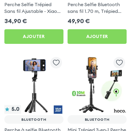
Perche Selfie Trépied
Perche Selfie Bluetooth
Sans fil Ajustable - Xiaomi
sans fil 1.70 m, Trépied
Original
automatique - Forcell F-
34,90
€
49,90
€
Grip
AJOUTER
AJOUTER
5.0
BLUETOOTH
BLUETOOTH
Perche à selfie Bluetooth
Mini Trépied 3-en-1 Perche