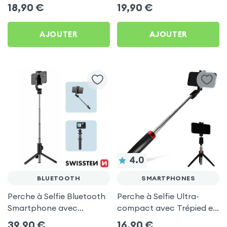
Bouton déclencheur - Noir
cm avec Trépied Noir
18,90
€
19,90
€
AJOUTER
AJOUTER
4.0
BLUETOOTH
SMARTPHONES
Perche à Selfie Bluetooth
Perche à Selfie Ultra-
Smartphone avec
compact avec Trépied et
Fonction Trépied,
telecommande bluetooth
39,90
€
16,90
€