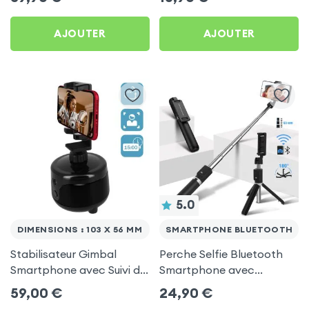
Swissten Tripod Pro - Noir
intégré - Noir
AJOUTER
AJOUTER
5.0
DIMENSIONS : 103 X 56 MM
SMARTPHONE BLUETOOTH
Stabilisateur Gimbal
Perche Selfie Bluetooth
Smartphone avec Suivi du
Smartphone avec
Visage, Rotation à 360° -
Fonction Trépied, Hauteur
59,00
€
24,90
€
Noir
Réglable - Noir