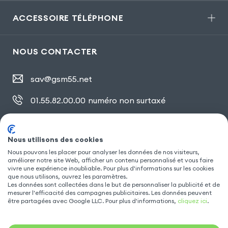
ACCESSOIRE TÉLÉPHONE
NOUS CONTACTER
sav@gsm55.net
01.55.82.00.00
numéro non surtaxé
30, bis rue Girard
,
93100 Montreuil
Nous utilisons des cookies
Nous pouvons les placer pour analyser les données de nos visiteurs,
améliorer notre site Web, afficher un contenu personnalisé et vous faire
SUIVEZ NOUS
vivre une expérience inoubliable. Pour plus d'informations sur les cookies
que nous utilisons, ouvrez les paramètres.
Les données sont collectées dans le but de personnaliser la publicité et de
mesurer l'efficacité des campagnes publicitaires. Les données peuvent
être partagées avec Google LLC. Pour plus d'informations,
cliquez ici
.