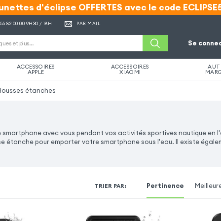
unettes d'éclipse OFFERTES avec le code ECLIPSE
unettes d'éclipse OFFERTES avec le code ECLIPSE
 55 82 00 00
9H30 / 18H
PAR MAIL
Se connec
ACCESSOIRES
ACCESSOIRES
AUT
APPLE
XIAOMI
MAR
Housses étanches
smartphone avec vous pendant vos activités sportives nautique en l'
étanche pour emporter votre smartphone sous l'eau. Il existe égale
Pertinence
Meilleur
TRIER PAR
: