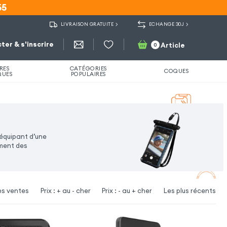
55
55
LIVRAISON GRATUITE
ECHANGE 30J
ter & s'inscrire
Article
0
RES
CATÉGORIES
COQUES
QUES
POPULAIRES
équipant d’une
ment des
es ventes
Prix : + au - cher
Prix : - au + cher
Les plus récents