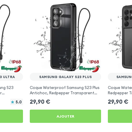
3 ULTRA
SAMSUNG GALAXY S23 PLUS
SAMSUN
ung S23
Coque Waterproof Samsung S23 Plus
Coque Water
r
Antichoc, Redpepper Transparent
Redpepper T
r
Contour Noir
29,90
€
29,90
€
5.0
AJOUTER