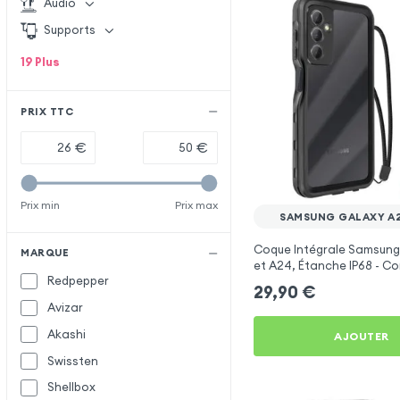
Audio
Supports
19
Plus
PRIX TTC
€
€
Prix min
Prix max
SAMSUNG GALAXY A2
Coque Intégrale Samsung
MARQUE
et A24, Étanche IP68 - Co
Redpepper
Redpepper
29,90
€
Avizar
Akashi
AJOUTER
Swissten
Shellbox