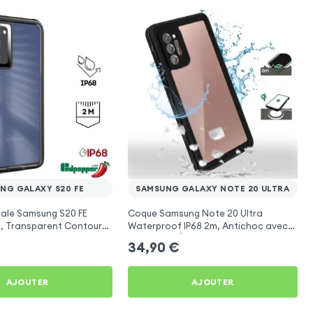
NG GALAXY S20 FE
SAMSUNG GALAXY NOTE 20 ULTRA
rale Samsung S20 FE
Coque Samsung Note 20 Ultra
8, Transparent Contour
Waterproof IP68 2m, Antichoc avec
per
Protection Écran, Redpepper - Noir
34,90
€
AJOUTER
AJOUTER