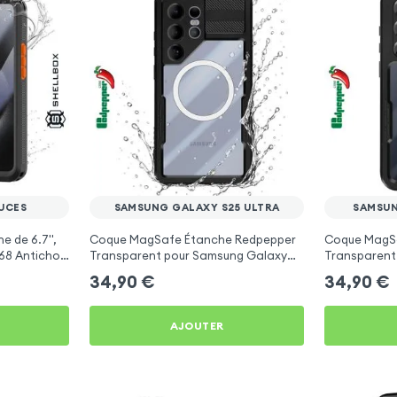
OUCES
SAMSUNG GALAXY S25 ULTRA
SAMSUN
 de 6.7'',
Coque MagSafe Étanche Redpepper
Coque MagS
P68 Antichoc
Transparent pour Samsung Galaxy
Transparent
S25 Ultra
S25 Plus
34,90
€
34,90
€
AJOUTER