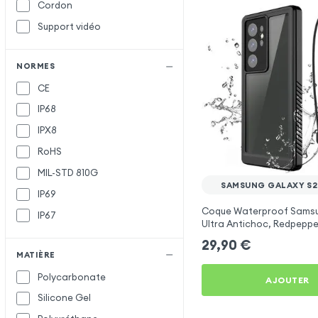
Cordon
Support vidéo
NORMES
CE
IP68
IPX8
RoHS
MIL-STD 810G
SAMSUNG GALAXY S2
IP69
Coque Waterproof Sams
IP67
Ultra Antichoc, Redpeppe
Transparent Contour Noi
29,90
€
MATIÈRE
Polycarbonate
AJOUTER
Silicone Gel