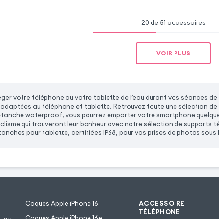
20 de 51 accessoires
VOIR PLUS
ger votre téléphone ou votre tablette de l’eau durant vos séances de 
adaptées au téléphone et tablette. Retrouvez toute une sélection de
étanche waterproof, vous pourrez emporter votre smartphone quelque 
clisme qui trouveront leur bonheur avec notre sélection de supports
nches pour tablette, certifiées IP68, pour vos prises de photos sous l
Coques Apple iPhone 16
ACCESSOIRE
TÉLÉPHONE
Coques Apple iPhone 16e