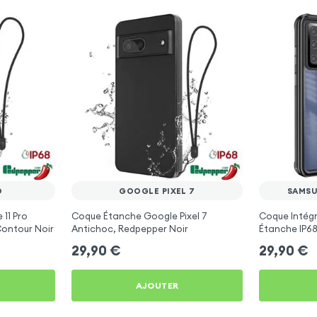
O
GOOGLE PIXEL 7
SAMSU
11 Pro
Coque Étanche Google Pixel 7
Coque Intég
ontour Noir
Antichoc, Redpepper Noir
Étanche IP6
Noir Redpep
29,90
€
29,90
€
AJOUTER