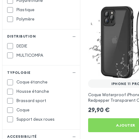
Polyuréthane
Plastique
Polymère
DISTRIBUTION
DEDIE
MULTICOMPA
TYPOLOGIE
Coque étanche
IPHONE 11 PR
Housse étanche
Coque Waterproof iPhone 
Redpepper Transparent C
Brassard sport
29,90
€
Coque
Support deux roues
AJOUTER
ACCESSIBILITÉ