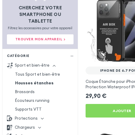
CHERCHEZ VOTRE
SMARTPHONE OU
TABLETTE
Filtrez les accessoires pour votre appareil
TROUVER MON APPAREIL >
CATÉGORIE
Sport et bien-être
IPHONE DE 6.7 P
Tous Sport et bien-être
Coque Étanche pour iPhone
Housses étanches
Protection Waterproof I
Brassards
2m - Shellbox Airbox Noir
29,90
€
Écouteurs running
Supports VTT
AJOUTER
Protections
Chargeurs