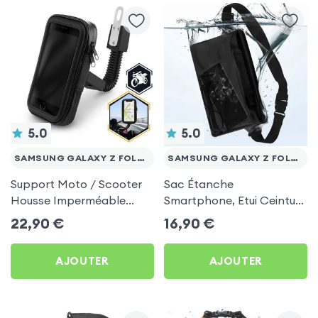
5.0
5.0
SAMSUNG GALAXY Z FOLD 3
SAMSUNG GALAXY Z FOLD 3
Support Moto / Scooter
Sac Étanche
Housse Imperméable
Smartphone, Etui Ceinture
Rotatif 360°, Fixation
à Sangle Réglable, 100%
22,90
€
16,90
€
Retroviseur - Noir pour
Tactile - Noir pour
Samsung Galaxy Z Fold 3
Samsung Galaxy Z Fold 3
AJOUTER
AJOUTER