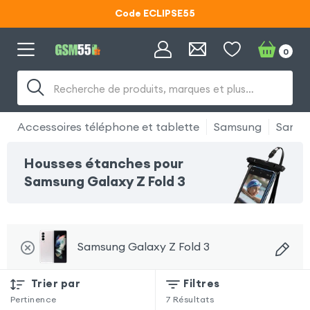
Code ECLIPSE55
Lunettes d'éclipse OFFERTES
0
Code ECLIPSE55
Recherche de produits, marques et plus…
Accessoires téléphone et tablette
Samsung
Samsu
Housses étanches pour
Samsung Galaxy Z Fold 3
Samsung Galaxy Z Fold 3
Trier par
Filtres
Pertinence
7
Résultats