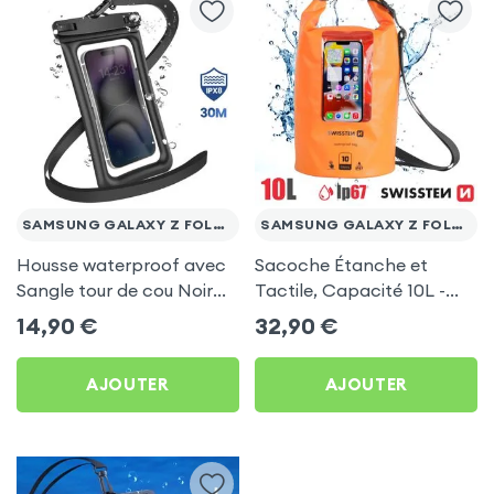
SAMSUNG GALAXY Z FOLD 3
SAMSUNG GALAXY Z FOLD 3
Housse waterproof avec
Sacoche Étanche et
Sangle tour de cou Noir
Tactile, Capacité 10L -
pour Samsung Galaxy Z
Swissten pour Samsung
14,90
€
32,90
€
Fold 3
Galaxy Z Fold 3
AJOUTER
AJOUTER