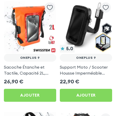
5.0
ONEPLUS 9
ONEPLUS 9
Sacoche Étanche et
Support Moto / Scooter
Tactile, Capacité 2L,
Housse Imperméable
Swissten pour OnePlus 9
Rotatif 360°, Fixation
26,90
€
22,90
€
Retroviseur - Noir pour
OnePlus 9
AJOUTER
AJOUTER