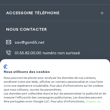
ACCESSOIRE TÉLÉPHONE
NOUS CONTACTER
sav@gsm55.net
01.55.82.00.00
numéro non surtaxé
30, bis rue Girard
,
93100 Montreuil
Nous utilisons des cookies
Nous pouvons les placer pour analyser les données de nos visiteurs,
SUIVEZ NOUS
améliorer notre site Web, afficher un contenu personnalisé et vous faire
vivre une expérience inoubliable. Pour plus d'informations sur les cookies
que nous utilisons, ouvrez les paramètres.
Les données sont collectées dans le but de personnaliser la publicité et de
mesurer l'efficacité des campagnes publicitaires. Les données peuvent
être partagées avec Google LLC. Pour plus d'informations,
cliquez ici
.