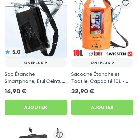
5.0
ONEPLUS 9
ONEPLUS 9
Sac Étanche
Sacoche Étanche et
Smartphone, Etui Ceinture
Tactile, Capacité 10L -
à Sangle Réglable, 100%
Swissten pour OnePlus 9
16,90
€
32,90
€
Tactile - Noir pour
OnePlus 9
AJOUTER
AJOUTER