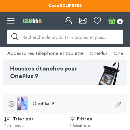
Code ECLIPSE55
Lunettes d'éclipse OFFERTES
0
Code ECLIPSE55
Recherche de produits, marques et plus…
Accessoires téléphone et tablette
OnePlus
OnePlu
Housses étanches pour
OnePlus 9
OnePlus 9
Trier par
Filtres
Pertinence
7
Résultats