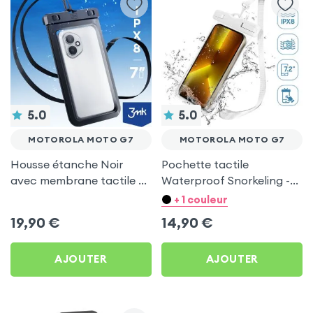
5.0
5.0
MOTOROLA MOTO G7
MOTOROLA MOTO G7
Housse étanche Noir
Pochette tactile
avec membrane tactile +
Waterproof Snorkeling -
Dragonne pour Motorola
Blanc pour Motorola
+ 1 couleur
Moto G7
Moto G7
19,90
€
14,90
€
AJOUTER
AJOUTER