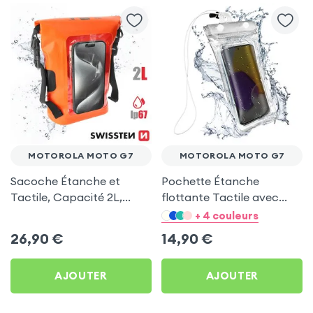
MOTOROLA MOTO G7
MOTOROLA MOTO G7
Sacoche Étanche et
Pochette Étanche
Tactile, Capacité 2L,
flottante Tactile avec
Swissten pour Motorola
Dragonne - Transparent
+ 4 couleurs
Moto G7
pour Motorola Moto G7
26,90
€
14,90
€
AJOUTER
AJOUTER