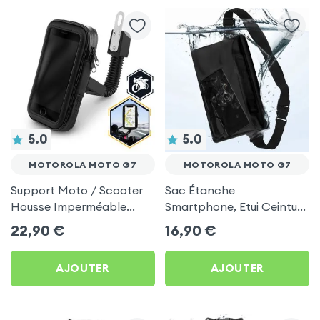
5.0
5.0
MOTOROLA MOTO G7
MOTOROLA MOTO G7
Support Moto / Scooter
Sac Étanche
Housse Imperméable
Smartphone, Etui Ceinture
Rotatif 360°, Fixation
à Sangle Réglable, 100%
22,90
€
16,90
€
Retroviseur - Noir pour
Tactile - Noir pour
Motorola Moto G7
Motorola Moto G7
AJOUTER
AJOUTER