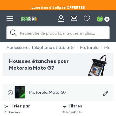
Lunettes d'éclipse OFFERTES
Code ECLIPSE55
0
Lunettes d'éclipse OFFERTES
Recherche de produits, marques et plus…
Code ECLIPSE55
Accessoires téléphone et tablette
Motorola
Motor
Housses étanches pour
Motorola Moto G7
Motorola Moto G7
Trier par
Filtres
Pertinence
13
Résultats