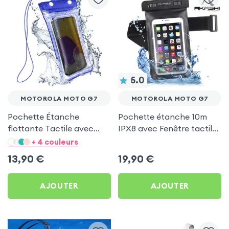
5.0
MOTOROLA MOTO G7
MOTOROLA MOTO G7
Pochette Étanche
Pochette étanche 10m
flottante Tactile avec
IPX8 avec Fenêtre tactile
Dragonne - Bleu pour
by Akashi - Noir pour
+ 4 couleurs
Motorola Moto G7
Motorola Moto G7
13,90
€
19,90
€
AJOUTER
AJOUTER