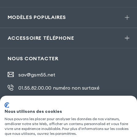
MODÈLES POPULAIRES
ACCESSOIRE TÉLÉPHONE
NOUS CONTACTER
sav@gsm55.net
01.55.82.00.00
numéro non surtaxé
30, bis rue Girard
,
93100 Montreuil
Nous utilisons des cookies
Nous pouvons les placer pour analyser les données de nos visiteurs,
SUIVEZ NOUS
améliorer notre site Web, afficher un contenu personnalisé et vous faire
vivre une expérience inoubliable. Pour plus d'informations sur les cookies
que nous utilisons, ouvrez les paramètres.