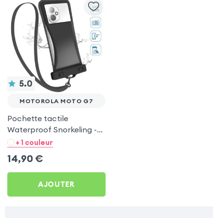
5.0
MOTOROLA MOTO G7
Pochette tactile
Waterproof Snorkeling -
Noir pour Motorola Moto
+ 1 couleur
G7
14,90
€
AJOUTER