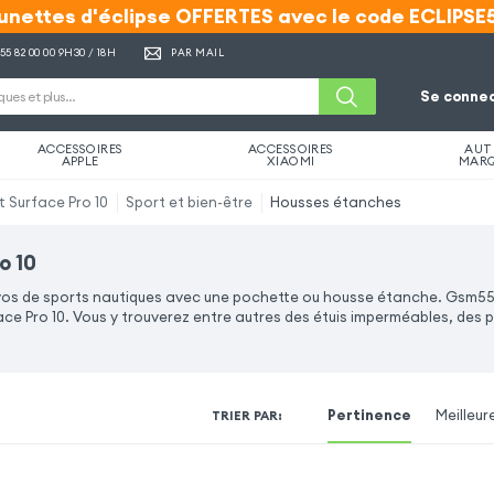
unettes d'éclipse OFFERTES avec le code ECLIPSE
unettes d'éclipse OFFERTES avec le code ECLIPSE
 55 82 00 00
9H30 / 18H
PAR MAIL
Se connec
ACCESSOIRES
ACCESSOIRES
AUT
APPLE
XIAOMI
MAR
t Surface Pro 10
Sport et bien-être
Housses étanches
o 10
e vos de sports nautiques avec une pochette ou housse étanche. Gsm5
e Pro 10. Vous y trouverez entre autres des étuis imperméables, des p
Pertinence
Meilleur
TRIER PAR
: