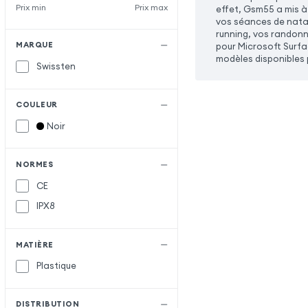
Prix min
Prix max
effet, Gsm55 a mis à 
vos séances de natat
running, vos randonn
MARQUE
pour Microsoft Surfa
modèles disponibles 
Swissten
COULEUR
Noir
NORMES
CE
IPX8
MATIÈRE
Plastique
DISTRIBUTION