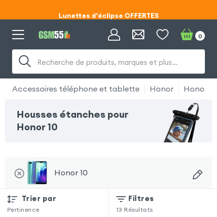
Lunettes d'éclipse OFFERTES
Code ECLIPSE55
0
Lunettes d'éclipse OFFERTES
Recherche de produits, marques et plus…
Code ECLIPSE55
Accessoires téléphone et tablette
Honor
Honor 10
Housses étanches pour
Honor 10
Honor 10
Trier par
Filtres
Pertinence
13
Résultats