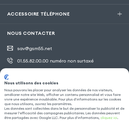
ACCESSOIRE TÉLÉPHONE
NOUS CONTACTER
sav@gsm55.net
01.55.82.00.00
numéro non surtaxé
30, bis rue Girard
,
93100 Montreuil
Nous utilisons des cookies
Nous pouvons les placer pour analyser les données de nos visiteurs,
SUIVEZ NOUS
améliorer notre site Web, afficher un contenu personnalisé et vous faire
vivre une expérience inoubliable. Pour plus d'informations sur les cookies
que nous utilisons, ouvrez les paramètres.
Les données sont collectées dans le but de personnaliser la publicité et de
mesurer l'efficacité des campagnes publicitaires. Les données peuvent
être partagées avec Google LLC. Pour plus d'informations,
cliquez ici
.