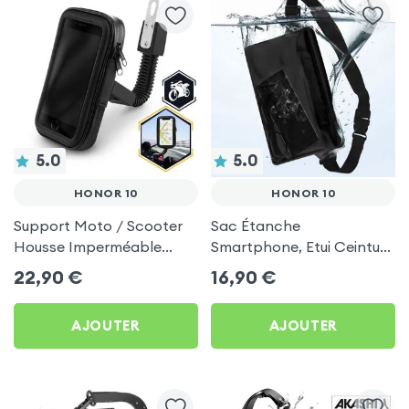
5.0
5.0
HONOR 10
HONOR 10
Support Moto / Scooter
Sac Étanche
Housse Imperméable
Smartphone, Etui Ceinture
Rotatif 360°, Fixation
à Sangle Réglable, 100%
22,90
€
16,90
€
Retroviseur - Noir pour
Tactile - Noir pour Honor
Honor 10
10
AJOUTER
AJOUTER