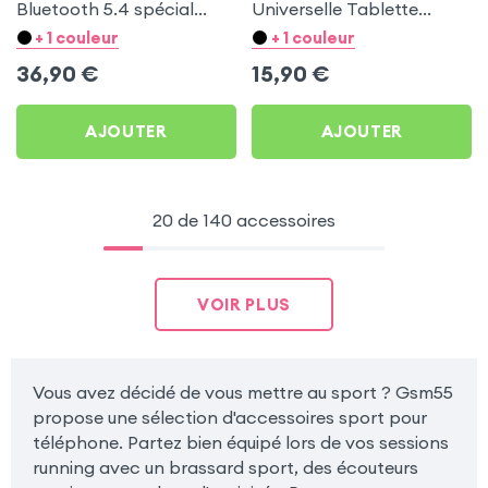
Bluetooth 5.4 spécial
Universelle Tablette
Sport et Running -
jusqu’à 12'' Transparent
+ 1 couleur
+ 1 couleur
Swissten Open Ear Titane
IP68 et Touchscreen
36,90
€
15,90
€
Sable
Extérieur - Transparent
AJOUTER
AJOUTER
20 de 140 accessoires
VOIR PLUS
Vous avez décidé de vous mettre au sport ? Gsm55
propose une sélection d'accessoires sport pour
téléphone. Partez bien équipé lors de vos sessions
running avec un brassard sport, des écouteurs