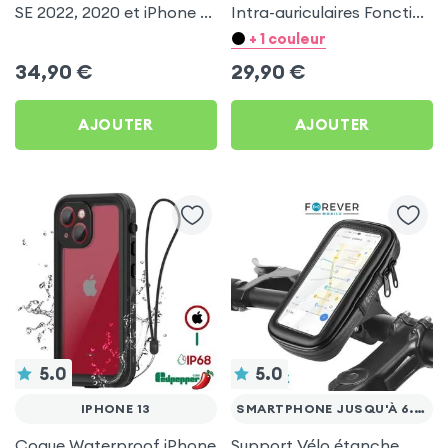
SE 2022, 2020 et iPhone 8,
Intra-auriculaires Fonction
7 IP68 2m Antichoc
Kit Mains Libres - Blanc
+ 1 couleur
Multicouche, avec
34,90
€
29,90
€
Protection Écran,
Redpepper - Noir
AJOUTER
AJOUTER
5.0
5.0
IPHONE 13
SMARTPHONE JUSQU'À 6.5''
Coque Waterproof iPhone
Support Vélo étanche