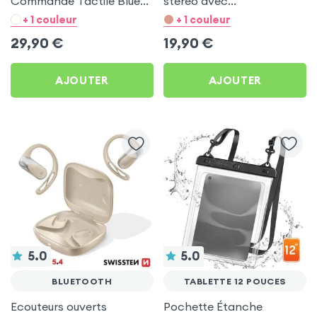
Commande Tactile Blue
stéréo avec
Star Noir - Étanche IPX4
télécommande, anti-
+ 1 couleur
+ 1 couleur
noeuds - Noir
29,90
€
19,90
€
AJOUTER
AJOUTER
5.0
5.0
BLUETOOTH
TABLETTE 12 POUCES
Ecouteurs ouverts
Pochette Étanche