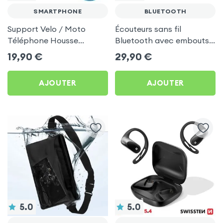
SMARTPHONE
BLUETOOTH
Support Velo / Moto
Écouteurs sans fil
Téléphone Housse
Bluetooth avec embouts
Etanche & Tactile,
intra-auriculaires - Blanc
19,90
€
29,90
€
Attache Guidon - Noir
AJOUTER
AJOUTER
5.0
5.0