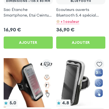
DIMENSIONS : 135 X 80 MM
BLUETOOTH
Sac Étanche
Ecouteurs ouverts
Smartphone, Etui Ceinture
Bluetooth 5.4 spécial
à Sangle Réglable, 100%
Sport et Running -
+ 1 couleur
Tactile - Noir
Swissten Run Noir
16,90
€
36,90
€
AJOUTER
AJOUTER
5.0
4.8