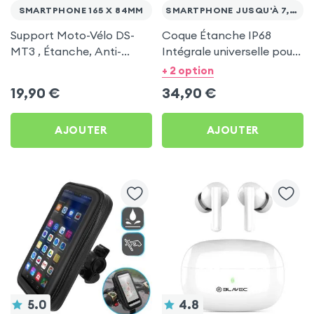
SMARTPHONE 165 X 84MM
SMARTPHONE JUSQU'À 7,5 POUCES
Support Moto-Vélo DS-
Coque Étanche IP68
MT3 , Étanche, Anti-
Intégrale universelle pour
Brouillard et Rotation
Smartphones jusqu'à 7,5
+ 2 option
360° pour Téléphones
pouces
19,90
€
34,90
€
Portables
AJOUTER
AJOUTER
5.0
4.8