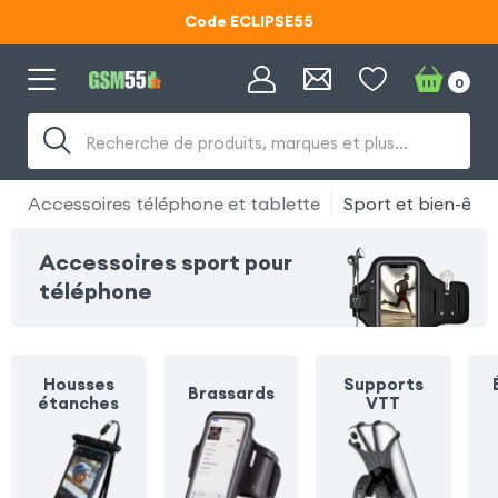
Code ECLIPSE55
Lunettes d'éclipse OFFERTES
0
Code ECLIPSE55
Recherche de produits, marques et plus…
Accessoires téléphone et tablette
Sport et bien-être
Accessoires sport pour
téléphone
Housses
Supports
Brassards
étanches
VTT