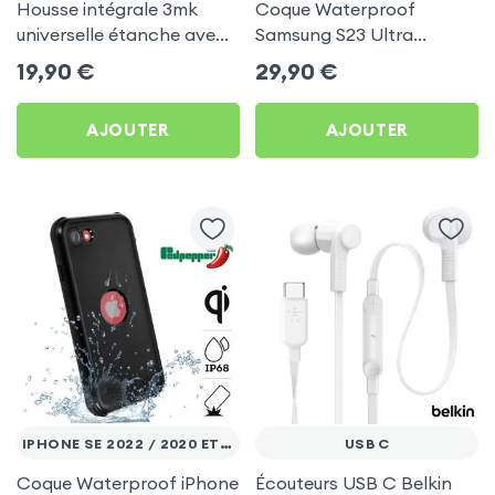
Housse intégrale 3mk
Coque Waterproof
universelle étanche avec
Samsung S23 Ultra
lanière
Antichoc, Redpepper
19,90
€
29,90
€
Transparent Contour Noir
AJOUTER
AJOUTER
IPHONE SE 2022 / 2020 ET 8 / 7
USB C
Coque Waterproof iPhone
Écouteurs USB C Belkin