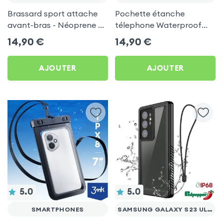
Brassard sport attache
Pochette étanche
avant-bras - Néoprene p.
télephone Waterproof
Smartphones
IPX8 plongée 30m
14,90
€
14,90
€
AJOUTER
AJOUTER
5.0
5.0
SMARTPHONES
SAMSUNG GALAXY S23 ULTRA