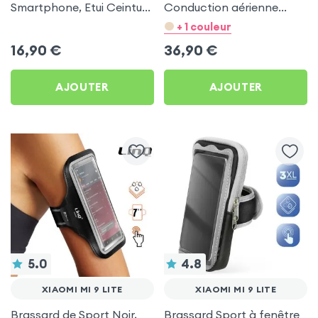
Smartphone, Etui Ceinture
Conduction aérienne
à Sangle Réglable, 100%
Swissten Run Noir pour
+ 1 couleur
Tactile - Noir pour Xiaomi
Xiaomi Mi 9 Lite
16,90
€
36,90
€
Mi 9 Lite
AJOUTER
AJOUTER
5.0
4.8
XIAOMI MI 9 LITE
XIAOMI MI 9 LITE
Brassard de Sport Noir,
Brassard Sport à fenêtre