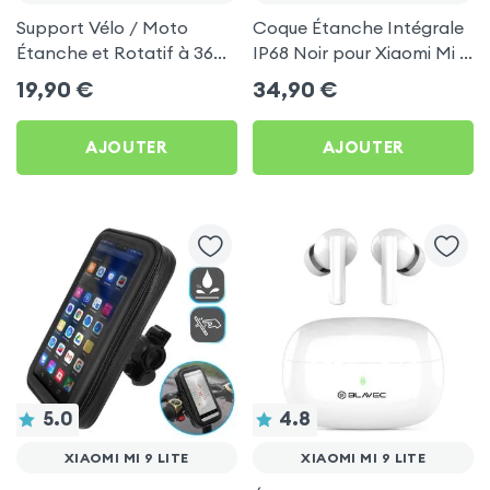
Support Vélo / Moto
Coque Étanche Intégrale
Étanche et Rotatif à 360°
IP68 Noir pour Xiaomi Mi 9
pour Xiaomi Mi 9 Lite
Lite
19,90
€
34,90
€
AJOUTER
AJOUTER
5.0
4.8
XIAOMI MI 9 LITE
XIAOMI MI 9 LITE