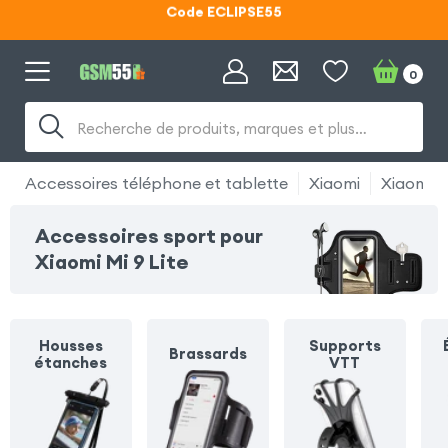
Lunettes d'éclipse OFFERTES
Code ECLIPSE55
0
Recherche de produits, marques et plus…
Accessoires téléphone et tablette
Xiaomi
Xiaomi Mi
Accessoires sport pour
Xiaomi Mi 9 Lite
Housses
Supports
Brassards
étanches
VTT