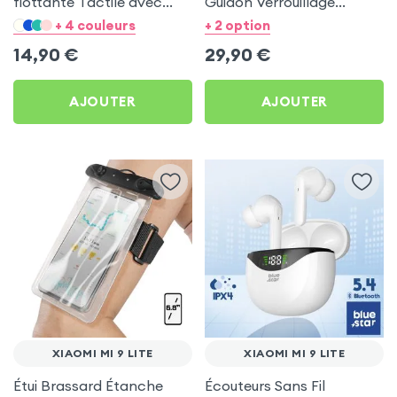
flottante Tactile avec
Guidon Verrouillage
Dragonne - Transparent
Automatique - LinQ pour
+ 4 couleurs
+ 2 option
pour Xiaomi Mi 9 Lite
Xiaomi Mi 9 Lite
14,90
€
29,90
€
AJOUTER
AJOUTER
XIAOMI MI 9 LITE
XIAOMI MI 9 LITE
Étui Brassard Étanche
Écouteurs Sans Fil