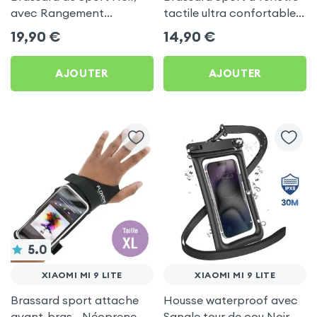
avec Rangement
tactile ultra confortable
Carte/clé LinQ pour
pour Xiaomi Mi 9 Lite
19,90
€
14,90
€
Xiaomi Mi 9 Lite
AJOUTER
AJOUTER
5.0
XIAOMI MI 9 LITE
XIAOMI MI 9 LITE
Brassard sport attache
Housse waterproof avec
avant-bras - Néoprene
Sangle tour de cou Noir