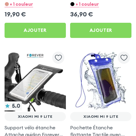
télécommande, anti-
Swissten Run Beige pour
+ 1 couleur
+ 1 couleur
noeuds - Noir pour Xiaomi
Xiaomi Mi 9 Lite
19,90
€
36,90
€
Mi 9 Lite
AJOUTER
AJOUTER
5.0
XIAOMI MI 9 LITE
XIAOMI MI 9 LITE
Support vélo étanche
Pochette Étanche
Attache guidon Forever
flottante Tactile avec