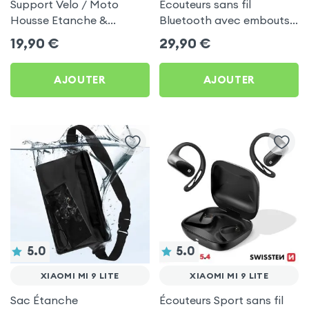
Support Velo / Moto
Écouteurs sans fil
Housse Etanche &
Bluetooth avec embouts
Tactile, Attache Guidon -
intra-auriculaires - Blanc
19,90
€
29,90
€
Noir pour Xiaomi Mi 9 Lite
pour Xiaomi Mi 9 Lite
AJOUTER
AJOUTER
5.0
5.0
XIAOMI MI 9 LITE
XIAOMI MI 9 LITE
Sac Étanche
Écouteurs Sport sans fil