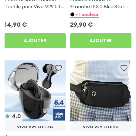
Tactile pour Vivo V29 Lite
Étanche IPX4 Blue Star
5G
Blanc pour Vivo V29 Lite
+ 1 couleur
5G
14,90
€
29,90
€
AJOUTER
AJOUTER
4.0
VIVO V29 LITE 5G
VIVO V29 LITE 5G