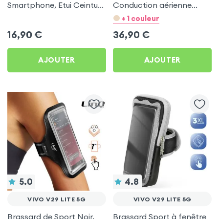
Smartphone, Etui Ceinture
Conduction aérienne
à Sangle Réglable, 100%
Swissten Run Noir pour
+ 1 couleur
Tactile - Noir pour Vivo
Vivo V29 Lite 5G
16,90
€
36,90
€
V29 Lite 5G
AJOUTER
AJOUTER
5.0
4.8
VIVO V29 LITE 5G
VIVO V29 LITE 5G
Brassard de Sport Noir,
Brassard Sport à fenêtre