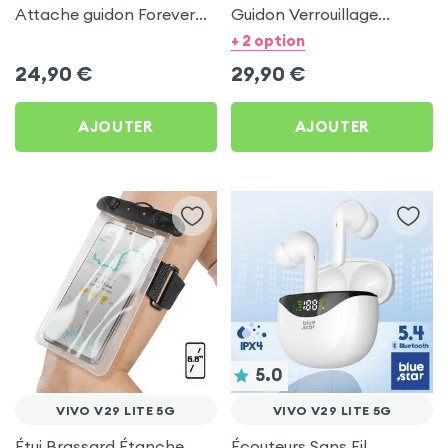
Attache guidon Forever
Guidon Verrouillage
pour Vivo V29 Lite 5G
Automatique - LinQ pour
+ 2 option
Vivo V29 Lite 5G
24,90
€
29,90
€
AJOUTER
AJOUTER
5.0
VIVO V29 LITE 5G
VIVO V29 LITE 5G
Étui Brassard Étanche
Écouteurs Sans Fil