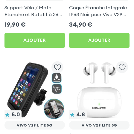
Support Vélo / Moto
Coque Étanche Intégrale
Étanche et Rotatif à 360°
IP68 Noir pour Vivo V29
pour Vivo V29 Lite 5G
Lite 5G
19,90
€
34,90
€
AJOUTER
AJOUTER
5.0
4.8
VIVO V29 LITE 5G
VIVO V29 LITE 5G