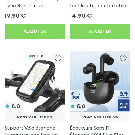
avec Rangement
tactile ultra confortable
Carte/clé LinQ pour Vivo
pour Vivo V29 Lite 5G
19,90
€
14,90
€
V29 Lite 5G
AJOUTER
AJOUTER
5.0
5.0
VIVO V29 LITE 5G
VIVO V29 LITE 5G
Support Vélo étanche
Écouteurs Sans Fil
Fixation guidon Forever
Étanche IPX4 Blue Star