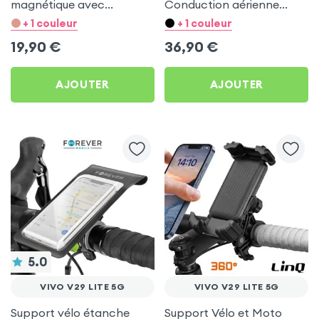
magnétique avec
Conduction aérienne
télécommande, anti-
Swissten Run Beige pour
+ 1 couleur
+ 1 couleur
noeuds - Noir pour Vivo
Vivo V29 Lite 5G
19,90
€
36,90
€
V29 Lite 5G
AJOUTER
AJOUTER
5.0
VIVO V29 LITE 5G
VIVO V29 LITE 5G
Support vélo étanche
Support Vélo et Moto