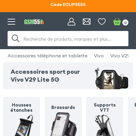
Lunettes d'éclipse OFFERTES
Code ECLIPSE55
0
Recherche de produits, marques et plus…
Accessoires téléphone et tablette
Vivo
Vivo V29 Li
Accessoires sport pour
Vivo V29 Lite 5G
Housses
Supports
Brassards
étanches
VTT