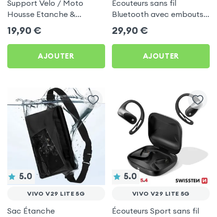
Support Velo / Moto
Écouteurs sans fil
Housse Etanche &
Bluetooth avec embouts
Tactile, Attache Guidon -
intra-auriculaires - Blanc
19,90
€
29,90
€
Noir pour Vivo V29 Lite 5G
pour Vivo V29 Lite 5G
AJOUTER
AJOUTER
5.0
5.0
VIVO V29 LITE 5G
VIVO V29 LITE 5G
Sac Étanche
Écouteurs Sport sans fil