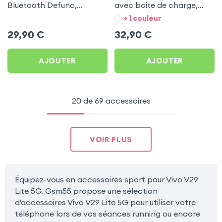
Bluetooth Defunc,
avec boite de charge,
Contour Oreille
Bluetooth 5.0 Autonomies
+ 1 couleur
Télécommande
20h IPx5 - Noir pour Vivo
29,90
€
32,90
€
Microphone, Autonomie
V29 Lite 5G
5h - Rose pour Vivo V29
AJOUTER
AJOUTER
Lite 5G
20 de 69 accessoires
VOIR PLUS
Équipez-vous en accessoires sport pour Vivo V29
Lite 5G. Gsm55 propose une sélection
d'accessoires Vivo V29 Lite 5G pour utiliser votre
téléphone lors de vos séances running ou encore