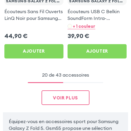
SAMSUNG GALAXY Z FOLD 5
SAMSUNG GALAXY Z FOLD 5
Écouteurs Sans Fil Ouverts
Écouteurs USB C Belkin
LinQ Noir pour Samsung
SoundForm Intra-
Galaxy Z Fold 5
auriculaires Noir avec
+ 1 couleur
Micro pour Samsung
44,90
€
39,90
€
Galaxy Z Fold 5
AJOUTER
AJOUTER
20 de 43 accessoires
VOIR PLUS
Équipez-vous en accessoires sport pour Samsung
Galaxy Z Fold 5. Gsm55 propose une sélection