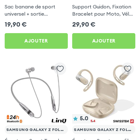
Sac banane de sport
Support Guidon, Fixation
universel + sortie
Bracelet pour Moto, Vélo,
écouteurs - Noir
Poussette, Tapis de
19,90
€
29,90
€
course... Linq - Noir pour
Samsung Galaxy Z Fold 5
AJOUTER
AJOUTER
5.0
SAMSUNG GALAXY Z FOLD 5
SAMSUNG GALAXY Z FOLD 5