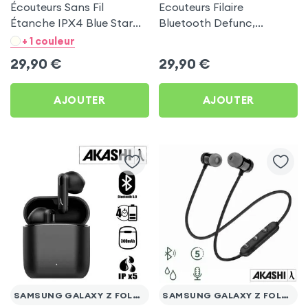
Écouteurs Sans Fil
Ecouteurs Filaire
Étanche IPX4 Blue Star
Bluetooth Defunc,
Noir pour Samsung
Contour Oreille
+ 1 couleur
Galaxy Z Fold 5
Télécommande
29,90
€
29,90
€
Microphone, Autonomie
5h - Rose pour Samsung
AJOUTER
AJOUTER
Galaxy Z Fold 5
SAMSUNG GALAXY Z FOLD 5
SAMSUNG GALAXY Z FOLD 5