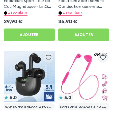
Écouteurs Sport Tour de
Écouteurs Sport sans fil
Cou Magnétique - LinQ
Conduction aérienne
Argent pour Samsung
Swissten Run Beige pour
+ 1 couleur
+ 1 couleur
Galaxy Z Fold 5
Samsung Galaxy Z Fold 5
29,90
€
36,90
€
AJOUTER
AJOUTER
5.0
5.0
SAMSUNG GALAXY Z FOLD 5
SAMSUNG GALAXY Z FOLD 5