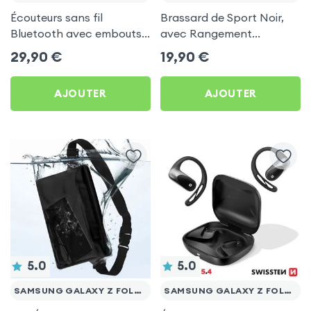
Écouteurs sans fil
Brassard de Sport Noir,
Bluetooth avec embouts
avec Rangement
intra-auriculaires - Blanc
Carte/clé LinQ pour
29,90
€
19,90
€
pour Samsung Galaxy Z
Samsung Galaxy Z Fold 5
Fold 5
AJOUTER
AJOUTER
5.0
5.0
SAMSUNG GALAXY Z FOLD 5
SAMSUNG GALAXY Z FOLD 5