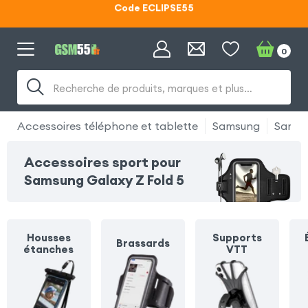
Lunettes d'éclipse OFFERTES
Code ECLIPSE55
0
Recherche de produits, marques et plus…
Accessoires téléphone et tablette
Samsung
Samsu
Accessoires sport pour
Samsung Galaxy Z Fold 5
Housses
Supports
Brassards
étanches
VTT