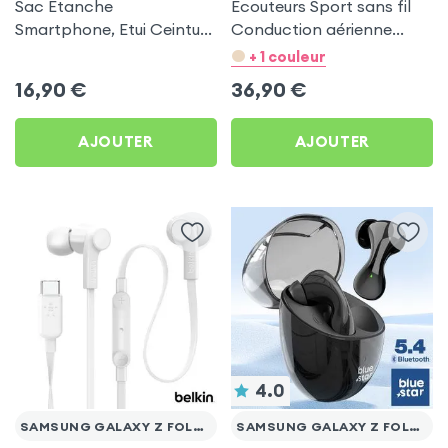
Sac Étanche
Écouteurs Sport sans fil
Smartphone, Etui Ceinture
Conduction aérienne
à Sangle Réglable, 100%
Swissten Run Noir pour
+ 1 couleur
Tactile - Noir pour
Samsung Galaxy Z Fold 5
16,90
€
36,90
€
Samsung Galaxy Z Fold 5
AJOUTER
AJOUTER
4.0
SAMSUNG GALAXY Z FOLD 5
SAMSUNG GALAXY Z FOLD 5