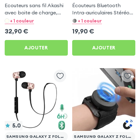
Ecouteurs sans fil Akashi
Écouteurs Bluetooth
avec boite de charge,
Intra-auriculaires Stéréo
Bluetooth 5.0 Autonomies
HD Audio , Akashi - Noir
+ 1 couleur
+ 1 couleur
20h IPx5 - Noir pour
pour Samsung Galaxy Z
32,90
€
19,90
€
Samsung Galaxy Z Fold 5
Fold 5
AJOUTER
AJOUTER
5.0
SAMSUNG GALAXY Z FOLD 5
SAMSUNG GALAXY Z FOLD 5