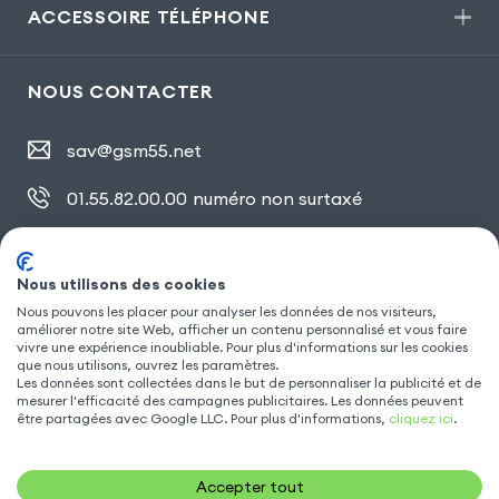
ACCESSOIRE TÉLÉPHONE
NOUS CONTACTER
sav@gsm55.net
01.55.82.00.00
numéro non surtaxé
30, bis rue Girard
,
93100 Montreuil
Nous utilisons des cookies
Nous pouvons les placer pour analyser les données de nos visiteurs,
SUIVEZ NOUS
améliorer notre site Web, afficher un contenu personnalisé et vous faire
vivre une expérience inoubliable. Pour plus d'informations sur les cookies
que nous utilisons, ouvrez les paramètres.
Les données sont collectées dans le but de personnaliser la publicité et de
mesurer l'efficacité des campagnes publicitaires. Les données peuvent
être partagées avec Google LLC. Pour plus d'informations,
cliquez ici
.
Accepter tout