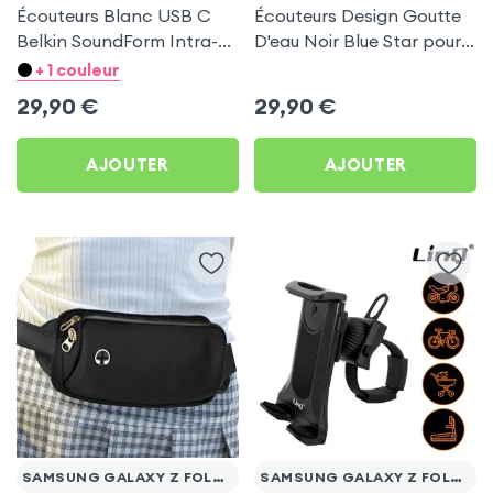
Écouteurs Blanc USB C
Écouteurs Design Goutte
Belkin SoundForm Intra-
D'eau Noir Blue Star pour
auriculaires avec Micro
Samsung Galaxy Z Fold 5
+ 1 couleur
pour Samsung Galaxy Z
29,90
€
29,90
€
Fold 5
AJOUTER
AJOUTER
SAMSUNG GALAXY Z FOLD 5
SAMSUNG GALAXY Z FOLD 5