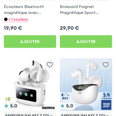
Écouteurs Bluetooth
Brassard Poignet
magnétique avec
Magnétique Sport
télécommande, anti-
Universel pour Samsung
+ 1 couleur
noeuds - Noir Rose gold
Galaxy Z Fold 5
19,90
€
29,90
€
pour Samsung Galaxy Z
Fold 5
AJOUTER
AJOUTER
5.0
5.0
SAMSUNG GALAXY Z FOLD 5
SAMSUNG GALAXY Z FOLD 5