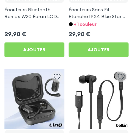
Écouteurs Bluetooth
Écouteurs Sans Fil
Remax W20 Écran LCD
Étanche IPX4 Blue Star
Full-Color pour Samsung
Blanc pour Samsung
+ 1 couleur
Galaxy Z Fold 5
Galaxy Z Fold 5
29,90
€
29,90
€
AJOUTER
AJOUTER