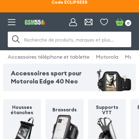
Lunettes d'éclipse OFFERTES
Code ECLIPSE55
0
Recherche de produits, marques et plus…
Accessoires téléphone et tablette
Motorola
Motor
Accessoires sport pour
Motorola Edge 40 Neo
Housses
Supports
Brassards
étanches
VTT