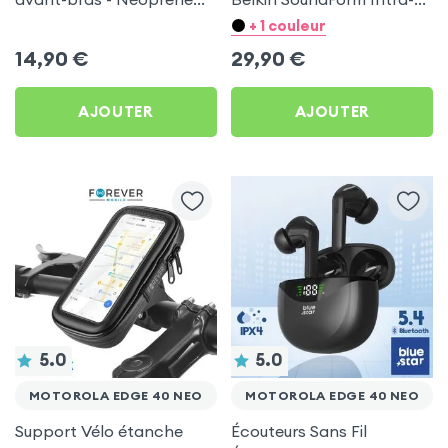
pour Motorola Edge 40
auriculaires avec Micro
+ 1 couleur
Neo
pour Motorola Edge 40
14,90
€
29,90
€
Neo
AJOUTER
AJOUTER
5.0
5.0
MOTOROLA EDGE 40 NEO
MOTOROLA EDGE 40 NEO
Support Vélo étanche
Écouteurs Sans Fil