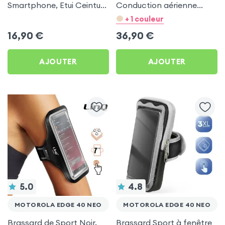
Smartphone, Etui Ceinture
Conduction aérienne
à Sangle Réglable, 100%
Swissten Run Noir pour
+ 1 couleur
Tactile - Noir pour
Motorola Edge 40 Neo
16,90
€
36,90
€
Motorola Edge 40 Neo
AJOUTER
AJOUTER
5.0
4.8
MOTOROLA EDGE 40 NEO
MOTOROLA EDGE 40 NEO
Brassard de Sport Noir,
Brassard Sport à fenêtre