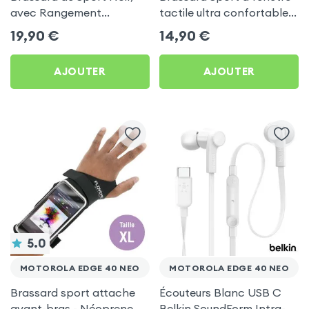
avec Rangement
tactile ultra confortable
Carte/clé LinQ pour
pour Motorola Edge 40
19,90
€
14,90
€
Motorola Edge 40 Neo
Neo
AJOUTER
AJOUTER
5.0
MOTOROLA EDGE 40 NEO
MOTOROLA EDGE 40 NEO
Brassard sport attache
Écouteurs Blanc USB C
avant-bras - Néoprene
Belkin SoundForm Intra-