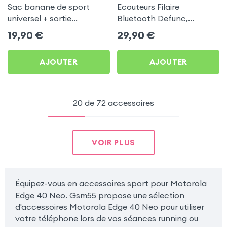
Sac banane de sport
Ecouteurs Filaire
universel + sortie
Bluetooth Defunc,
écouteurs - Noir
Contour Oreille
19,90
€
29,90
€
Télécommande
Microphone, Autonomie
AJOUTER
AJOUTER
5h - Rose pour Motorola
Edge 40 Neo
20 de 72 accessoires
VOIR PLUS
Équipez-vous en accessoires sport pour Motorola
Edge 40 Neo. Gsm55 propose une sélection
d'accessoires Motorola Edge 40 Neo pour utiliser
votre téléphone lors de vos séances running ou