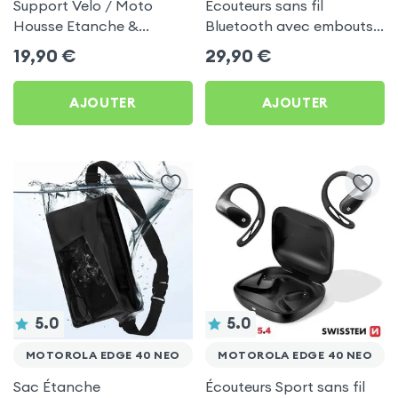
Support Velo / Moto
Écouteurs sans fil
Housse Etanche &
Bluetooth avec embouts
Tactile, Attache Guidon -
intra-auriculaires - Blanc
19,90
€
29,90
€
Noir pour Motorola Edge
pour Motorola Edge 40
40 Neo
Neo
AJOUTER
AJOUTER
5.0
5.0
MOTOROLA EDGE 40 NEO
MOTOROLA EDGE 40 NEO
Sac Étanche
Écouteurs Sport sans fil