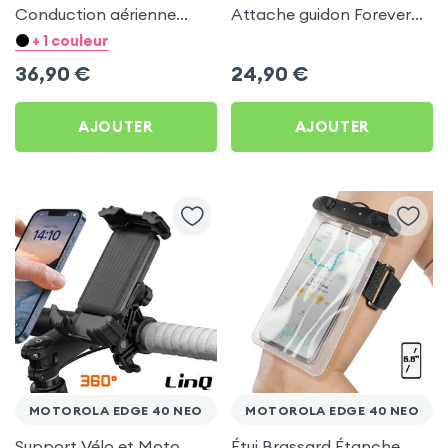
Conduction aérienne
Attache guidon Forever
Swissten Run Beige pour
pour Motorola Edge 40
+ 1 couleur
Motorola Edge 40 Neo
Neo
36,90
€
24,90
€
AJOUTER
AJOUTER
MOTOROLA EDGE 40 NEO
MOTOROLA EDGE 40 NEO
Support Vélo et Moto
Étui Brassard Étanche