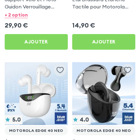
Guidon Verrouillage
Tactile pour Motorola
Automatique - LinQ pour
Edge 40 Neo
+ 2 option
Motorola Edge 40 Neo
29,90
€
14,90
€
AJOUTER
AJOUTER
5.0
4.0
MOTOROLA EDGE 40 NEO
MOTOROLA EDGE 40 NEO