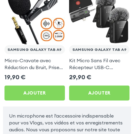
SAMSUNG GALAXY TAB A9
SAMSUNG GALAXY TAB A9
Micro-Cravate avec
Kit Micro Sans Fil avec
Réduction du Bruit, Prise
Récepteur USB-C
Jack 3.5mm et Rotatif à
Lightning Jack pour
19,90
€
29,90
€
360°, LinQ - Noir pour
Samsung Galaxy Tab A9
Samsung Galaxy Tab A9
AJOUTER
AJOUTER
Un microphone est l'accessoire indispensable
pour vos Vlogs, vos vidéos et vos enregistrements
audios. Nous vous proposons sur notre site toute