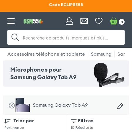
Code ECLIPSE55
Lunettes d'éclipse OFFERTES
0
Code ECLIPSE55
Recherche de produits, marques et plus…
Accessoires téléphone et tablette
Samsung
Samsu
Microphones pour
Samsung Galaxy Tab A9
Samsung Galaxy Tab A9
Trier par
Filtres
Pertinence
10
Résultats