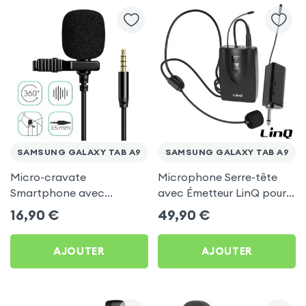
SAMSUNG GALAXY TAB A9
SAMSUNG GALAXY TAB A9
Micro-cravate
Microphone Serre-tête
Smartphone avec
avec Émetteur LinQ pour
Réduction du bruit, Prise
Samsung Galaxy Tab A9
16,90
€
49,90
€
Jack 3.5 mm, Longueur 2m
- Noir pour Samsung
AJOUTER
AJOUTER
Galaxy Tab A9