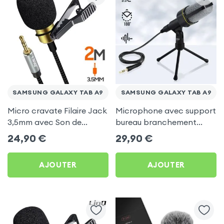
SAMSUNG GALAXY TAB A9
SAMSUNG GALAXY TAB A9
Micro cravate Filaire Jack
Microphone avec support
3,5mm avec Son de
bureau branchement
Qualité, 2m - LinQ pour
Jack 3.5 - Linq pour
24,90
€
29,90
€
Samsung Galaxy Tab A9
Samsung Galaxy Tab A9
AJOUTER
AJOUTER