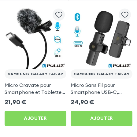
SAMSUNG GALAXY TAB A9
SAMSUNG GALAXY TAB A9
Micro Cravate pour
Micro Sans Fil pour
Smartphone et Tablette
Smartphone USB-C,
USB-C, Omnidirectionnel
Bluetooth et
21,90
€
24,90
€
avec Bonnette Anti-Vent,
Omnidirectionnel avec
Longueur 1,5m - Puluz
Réduction de Bruit - Puluz
AJOUTER
AJOUTER