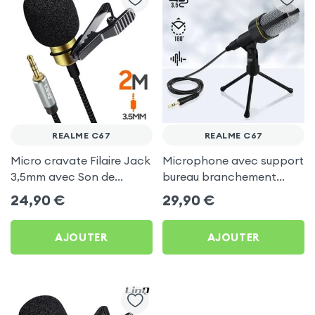
REALME C67
REALME C67
Micro cravate Filaire Jack
Microphone avec support
3,5mm avec Son de
bureau branchement
Qualité, 2m - LinQ pour
Jack 3.5 - Linq pour
24,90
€
29,90
€
Realme C67
Realme C67
AJOUTER
AJOUTER