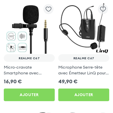
REALME C67
REALME C67
Micro-cravate
Microphone Serre-tête
Smartphone avec
avec Émetteur LinQ pour
Réduction du bruit, Prise
Realme C67
16,90
€
49,90
€
Jack 3.5 mm, Longueur 2m
- Noir pour Realme C67
AJOUTER
AJOUTER