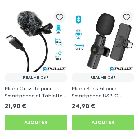
REALME C67
REALME C67
Micro Cravate pour
Micro Sans Fil pour
Smartphone et Tablette
Smartphone USB-C,
USB-C, Omnidirectionnel
Bluetooth et
21,90
€
24,90
€
avec Bonnette Anti-Vent,
Omnidirectionnel avec
Longueur 1,5m - Puluz
Réduction de Bruit - Puluz
AJOUTER
AJOUTER