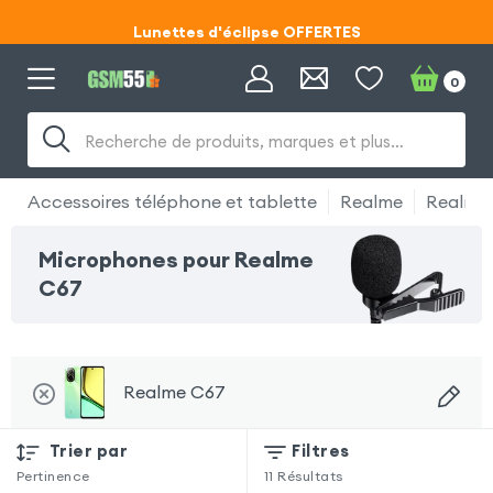
Lunettes d'éclipse OFFERTES
Code ECLIPSE55
0
Lunettes d'éclipse OFFERTES
Recherche de produits, marques et plus…
Code ECLIPSE55
Accessoires téléphone et tablette
Realme
Realme
Microphones pour Realme
C67
Realme C67
Trier par
Filtres
Pertinence
11
Résultats