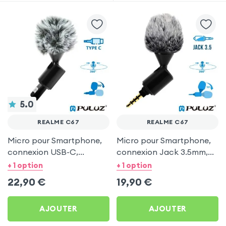
5.0
REALME C67
REALME C67
Micro pour Smartphone,
Micro pour Smartphone,
connexion USB-C,
connexion Jack 3.5mm,
Pivotable avec Bonnette
Pivotable avec Bonnette
+ 1 option
+ 1 option
Anti-Vent - Noir
Anti-Vent - Puluz
22,90
€
19,90
€
AJOUTER
AJOUTER