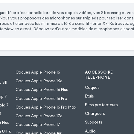
 qualité professionnelle lors de vos appels vidéos, vos Streaming et 
Nous vous proposons des microphones sur trépieds pour réaliser dans
récis et clair avec les mini micro stéréo sans fil Honor X7. Retrouvez
terview en direct. Découvrez d'autres modèles de microphones disponib
Coques Apple iPhone 16
ACCESSOIRE
TÉLÉPHONE
Coques Apple iPhone 16e
 S11
Coques
Coques Apple iPhone 16 Plus
Étuis
ip 7
Coques Apple iPhone 16 Pro
Films protecteurs
old 7
Coques Apple iPhone 16 Pro Max
Chargeurs
6
Coques Apple iPhone 17e
Supports
 Plus
Coques Apple iPhone 17
Audio
 Ultra
Coques Apple iPhone Air