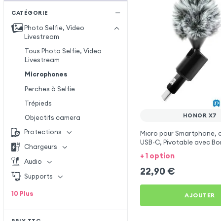
CATÉGORIE
Photo Selfie, Video
Livestream
Tous Photo Selfie, Video
Livestream
Microphones
Perches à Selfie
Trépieds
HONOR X7
Objectifs camera
Protections
Micro pour Smartphone, 
USB-C, Pivotable avec Bo
Chargeurs
Vent - Noir
+ 1 option
Audio
22,90
€
Supports
10
Plus
AJOUTER