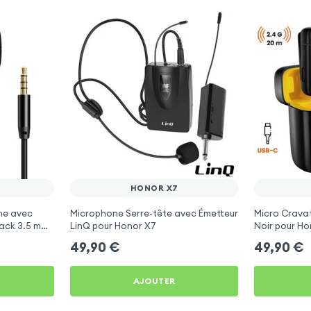
HONOR X7
ne avec
Microphone Serre-tête avec Émetteur
Micro Cravat
Jack 3.5 mm,
LinQ pour Honor X7
Noir pour Ho
Honor X7
49,90
€
49,90
€
AJOUTER