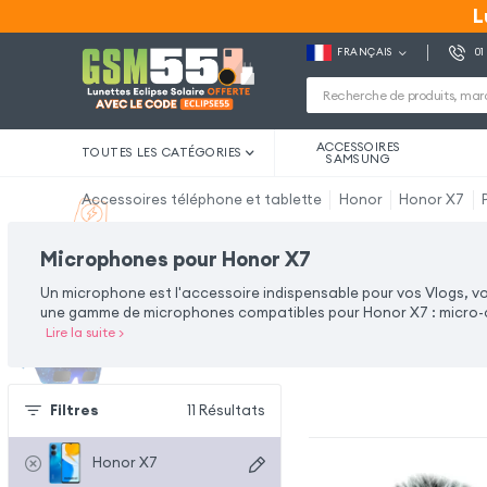
L
L
FRANÇAIS
01
ACCESSOIRES
TOUTES LES CATÉGORIES
SAMSUNG
Accessoires téléphone et tablette
Honor
Honor X7
Microphones pour Honor X7
Un microphone est l'accessoire indispensable pour vos Vlogs, v
une gamme de microphones compatibles pour Honor X7 : micro-cra
Lire la suite
>
Filtres
11
Résultats
Honor X7