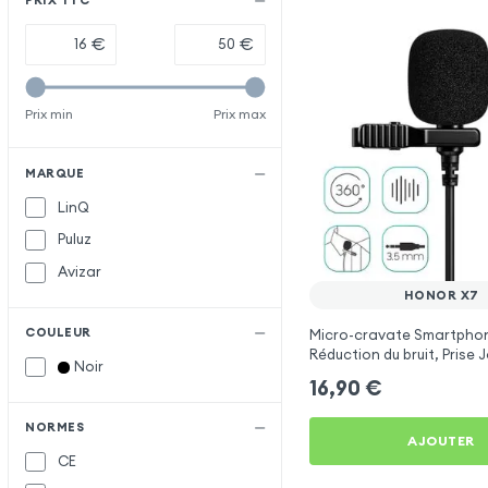
PRIX TTC
€
€
Prix min
Prix max
MARQUE
LinQ
Puluz
Avizar
HONOR X7
COULEUR
Micro-cravate Smartpho
Réduction du bruit, Prise 
Noir
Longueur 2m - Noir pour 
16,90
€
NORMES
AJOUTER
CE