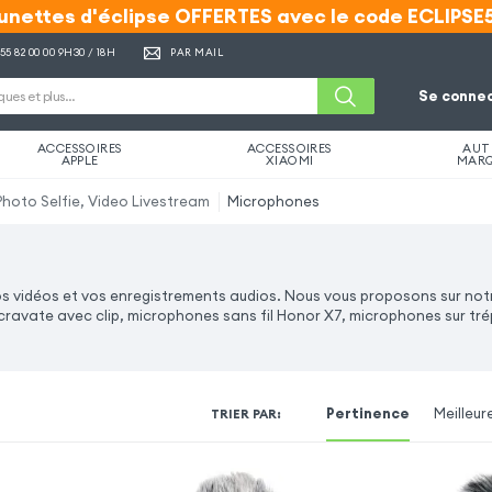
unettes d'éclipse OFFERTES avec le code ECLIPSE
unettes d'éclipse OFFERTES avec le code ECLIPSE
 55 82 00 00
9H30 / 18H
PAR MAIL
Se connec
ACCESSOIRES
ACCESSOIRES
AUT
APPLE
XIAOMI
MAR
Photo Selfie, Video Livestream
Microphones
os vidéos et vos enregistrements audios. Nous vous proposons sur notr
vate avec clip, microphones sans fil Honor X7, microphones sur trépi
Pertinence
Meilleur
TRIER PAR
: