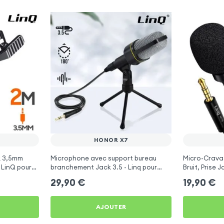
HONOR X7
k 3,5mm
Microphone avec support bureau
Micro-Crava
 LinQ pour
branchement Jack 3.5 - Linq pour
Bruit, Prise 
Honor X7
360°, LinQ -
29,90
€
19,90
€
AJOUTER