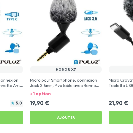
HONOR X7
connexion
Micro pour Smartphone, connexion
Micro Crava
nnette Anti-
Jack 3.5mm, Pivotable avec Bonnette
Tablette USB
Anti-Vent - Puluz
avec Bonnett
+ 1 option
1,5m - Puluz
19,90
€
21,90
€
5.0
AJOUTER