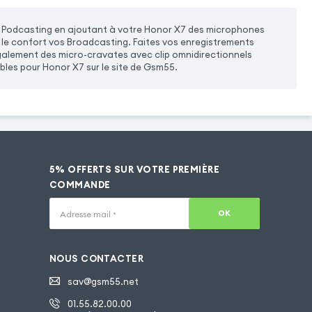
vos Podcasting en ajoutant à votre Honor X7 des microphones
 le confort vos Broadcasting. Faites vos enregistrements
 également des micro-cravates avec clip omnidirectionnels
les pour Honor X7 sur le site de Gsm55.
5% OFFERTS SUR VOTRE PREMIÈRE
COMMANDE
OK
Adresse mail
*
NOUS CONTACTER
sav@gsm55.net
01.55.82.00.00