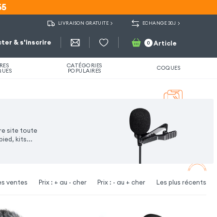
55
55
LIVRAISON GRATUITE
ECHANGE 30J
ter & s'inscrire
Article
0
RES
CATÉGORIES
COQUES
QUES
POPULAIRES
e site toute
ed, kits...
es ventes
Prix : + au - cher
Prix : - au + cher
Les plus récents