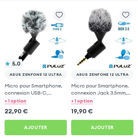
5.0
ASUS ZENFONE 12 ULTRA
ASUS ZENFONE 12 ULTRA
Micro pour Smartphone,
Micro pour Smartphone,
connexion USB-C,
connexion Jack 3.5mm,
Pivotable avec Bonnette
Pivotable avec Bonnette
+ 1 option
+ 1 option
Anti-Vent - Noir
Anti-Vent - Puluz
22,90
€
19,90
€
AJOUTER
AJOUTER