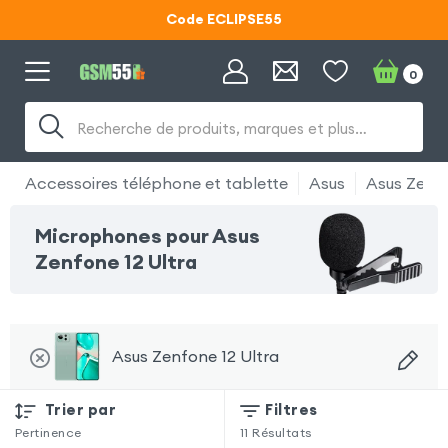
Code ECLIPSE55
Lunettes d'éclipse OFFERTES
0
Code ECLIPSE55
Recherche de produits, marques et plus…
Accessoires téléphone et tablette
Asus
Asus Zenfo
Microphones pour Asus
Zenfone 12 Ultra
Asus Zenfone 12 Ultra
Trier par
Filtres
Pertinence
11
Résultats