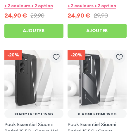
Bleu + Protection écran
Noir + Protection écran
+ 2 couleurs + 2 option
+ 2 couleurs + 2 option
24,90
€
29,90
24,90
€
29,90
AJOUTER
AJOUTER
-20%
-20%
XIAOMI REDMI 15 5G
XIAOMI REDMI 15 5G
Pack Essentiel Xiaomi
Pack Essentiel Xiaomi
Redmi 15 5G : Coque Noire
Redmi 15 5G : Coque