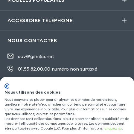
MODÈLES POPULAIRES
ACCESSOIRE TÉLÉPHONE
NOUS CONTACTER
sav@gsm55.net
01.55.82.00.00
numéro non surtaxé
30, bis rue Girard
,
93100 Montreuil
Nous utilisons des cookies
Nous pouvons les placer pour analyser les données de nos visiteurs,
SUIVEZ NOUS
améliorer notre site Web, afficher un contenu personnalisé et vous faire
vivre une expérience inoubliable. Pour plus d'informations sur les cookies
que nous utilisons, ouvrez les paramètres.
Les données sont collectées dans le but de personnaliser la publicité et de
mesurer l'efficacité des campagnes publicitaires. Les données peuvent
être partagées avec Google LLC. Pour plus d'informations,
cliquez ici
.