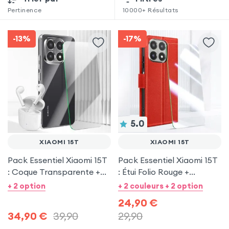
Pertinence
10000+
Résultats
-13%
-17%
5.0
XIAOMI 15T
XIAOMI 15T
Pack Essentiel Xiaomi 15T
Pack Essentiel Xiaomi 15T
: Coque Transparente +
: Étui Folio Rouge +
Protection écran +
Protection écran
+ 2 option
+ 2 couleurs + 2 option
Écouteurs sans fil
24,90
€
34,90
€
39,90
29,90