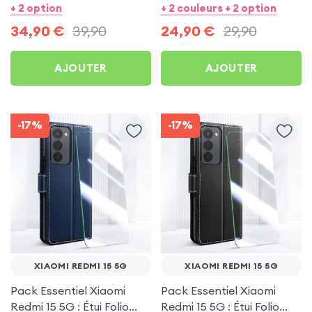
Transparente +
Rouge + Protection écran
+ 2 option
+ 2 couleurs + 2 option
Protection écran +
34,90
€
39,90
24,90
€
29,90
Écouteurs sans fil
AJOUTER
AJOUTER
-17%
-17%
XIAOMI REDMI 15 5G
XIAOMI REDMI 15 5G
Pack Essentiel Xiaomi
Pack Essentiel Xiaomi
Redmi 15 5G : Étui Folio
Redmi 15 5G : Étui Folio