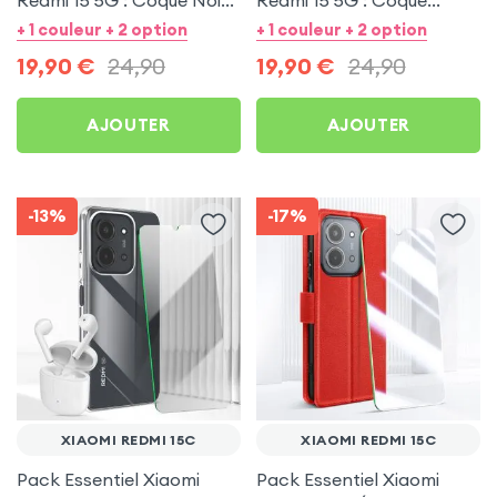
+ Protection écran
Transparente +
+ 1 couleur + 2 option
+ 1 couleur + 2 option
Protection écran
19,90
€
24,90
19,90
€
24,90
AJOUTER
AJOUTER
-13%
-17%
XIAOMI REDMI 15C
XIAOMI REDMI 15C
Pack Essentiel Xiaomi
Pack Essentiel Xiaomi