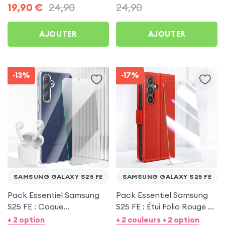
19,90
€
24,90
24,90
AJOUTER
AJOUTER
-13%
-17%
SAMSUNG GALAXY S25 FE
SAMSUNG GALAXY S25 FE
Pack Essentiel Samsung
Pack Essentiel Samsung
S25 FE : Coque
S25 FE : Étui Folio Rouge +
Transparente +
Protection écran
+ 2 option
+ 2 couleurs + 2 option