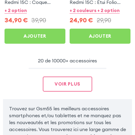
Redmi 15C : Coque
Redmi 15C : Étui Folio
Transparente +
Rouge + Protection écran
+ 2 option
+ 2 couleurs + 2 option
Protection écran +
34,90
€
39,90
24,90
€
29,90
Écouteurs sans fil
AJOUTER
AJOUTER
20 de 10000+ accessoires
VOIR PLUS
Trouvez sur Gsm55 les meilleurs accessoires
smartphones et/ou tablettes et ne manquez pas
les nouveautés et les promotions sur tous les
accessoires. Vous trouverez ici une large gamme de