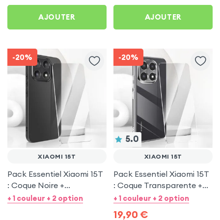
AJOUTER
AJOUTER
-20%
-20%
5.0
XIAOMI 15T
XIAOMI 15T
Pack Essentiel Xiaomi 15T
Pack Essentiel Xiaomi 15T
: Coque Noire +
: Coque Transparente +
Protection écran
Protection écran
+ 1 couleur + 2 option
+ 1 couleur + 2 option
19,90
€