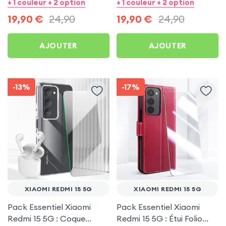
Protection écran
Transparente +
+ 1 couleur + 2 option
+ 1 couleur + 2 option
Protection écran
19,90
€
24,90
19,90
€
24,90
AJOUTER
AJOUTER
-13%
-17%
XIAOMI REDMI 15 5G
XIAOMI REDMI 15 5G
Pack Essentiel Xiaomi
Pack Essentiel Xiaomi
Redmi 15 5G : Coque
Redmi 15 5G : Étui Folio