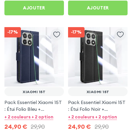
AJOUTER
AJOUTER
-17%
-17%
XIAOMI 15T
XIAOMI 15T
Pack Essentiel Xiaomi 15T
Pack Essentiel Xiaomi 15T
: Étui Folio Bleu +
: Étui Folio Noir +
Protection écran
Protection écran
+ 2 couleurs + 2 option
+ 2 couleurs + 2 option
24,90
€
29,90
24,90
€
29,90