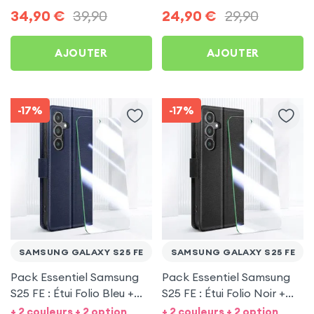
Protection écran +
34,90
€
39,90
24,90
€
29,90
Écouteurs sans fil
AJOUTER
AJOUTER
-17%
-17%
SAMSUNG GALAXY S25 FE
SAMSUNG GALAXY S25 FE
Pack Essentiel Samsung
Pack Essentiel Samsung
S25 FE : Étui Folio Bleu +
S25 FE : Étui Folio Noir +
Protection écran
Protection écran
+ 2 couleurs + 2 option
+ 2 couleurs + 2 option