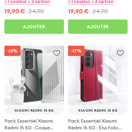
Protection écran
Transparente +
+ 1 couleur + 2 option
+ 1 couleur + 2 option
Protection écran
19,90
€
24,90
19,90
€
24,90
AJOUTER
AJOUTER
-13%
-17%
XIAOMI REDMI 15 5G
XIAOMI REDMI 15 5G
Pack Essentiel Xiaomi
Pack Essentiel Xiaomi
Redmi 15 5G : Coque
Redmi 15 5G : Étui Folio