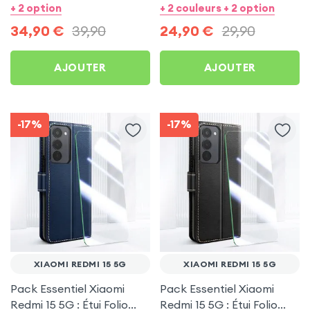
Transparente +
Rouge + Protection écran
+ 2 option
+ 2 couleurs + 2 option
Protection écran +
34,90
€
39,90
24,90
€
29,90
Écouteurs sans fil
AJOUTER
AJOUTER
-17%
-17%
XIAOMI REDMI 15 5G
XIAOMI REDMI 15 5G
Pack Essentiel Xiaomi
Pack Essentiel Xiaomi
Redmi 15 5G : Étui Folio
Redmi 15 5G : Étui Folio