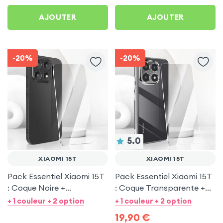
AJOUTER
AJOUTER
-20%
-20%
5.0
XIAOMI 15T
XIAOMI 15T
Pack Essentiel Xiaomi 15T
Pack Essentiel Xiaomi 15T
: Coque Noire +
: Coque Transparente +
Protection écran
Protection écran
+ 1 couleur + 2 option
+ 1 couleur + 2 option
19,90
€