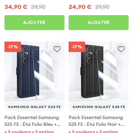
Protection écran +
34,90
€
39,90
24,90
€
29,90
Écouteurs sans fil
AJOUTER
AJOUTER
-17%
-17%
SAMSUNG GALAXY S25 FE
SAMSUNG GALAXY S25 FE
Pack Essentiel Samsung
Pack Essentiel Samsung
S25 FE : Étui Folio Bleu +
S25 FE : Étui Folio Noir +
Protection écran
Protection écran
+ 2 couleurs + 2 option
+ 2 couleurs + 2 option