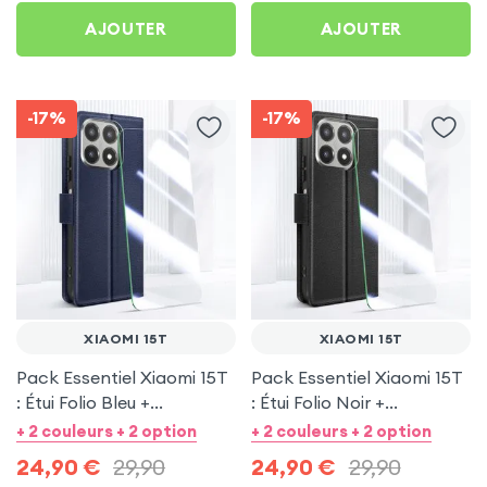
AJOUTER
AJOUTER
-17%
-17%
XIAOMI 15T
XIAOMI 15T
Pack Essentiel Xiaomi 15T
Pack Essentiel Xiaomi 15T
: Étui Folio Bleu +
: Étui Folio Noir +
Protection écran
Protection écran
+ 2 couleurs + 2 option
+ 2 couleurs + 2 option
24,90
€
29,90
24,90
€
29,90