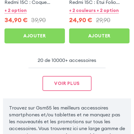
Redmi 15C : Coque
Redmi 15C : Étui Folio
Transparente +
Rouge + Protection écran
+ 2 option
+ 2 couleurs + 2 option
Protection écran +
34,90
€
39,90
24,90
€
29,90
Écouteurs sans fil
AJOUTER
AJOUTER
20 de 10000+ accessoires
VOIR PLUS
Trouvez sur Gsm55 les meilleurs accessoires
smartphones et/ou tablettes et ne manquez pas
les nouveautés et les promotions sur tous les
accessoires. Vous trouverez ici une large gamme de