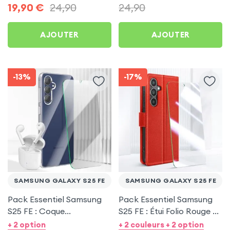
19,90
€
24,90
24,90
AJOUTER
AJOUTER
-13%
-17%
SAMSUNG GALAXY S25 FE
SAMSUNG GALAXY S25 FE
Pack Essentiel Samsung
Pack Essentiel Samsung
S25 FE : Coque
S25 FE : Étui Folio Rouge +
Transparente +
Protection écran
+ 2 option
+ 2 couleurs + 2 option