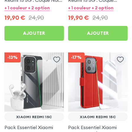
+ Protection écran
Transparente +
+ 1 couleur + 2 option
+ 1 couleur + 2 option
Protection écran
19,90
€
24,90
19,90
€
24,90
AJOUTER
AJOUTER
-13%
-17%
XIAOMI REDMI 15C
XIAOMI REDMI 15C
Pack Essentiel Xiaomi
Pack Essentiel Xiaomi