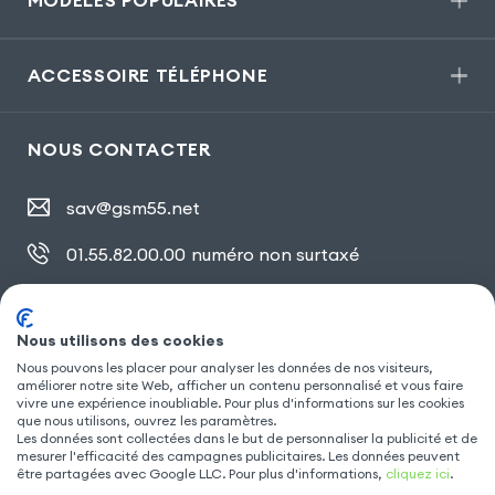
MODÈLES POPULAIRES
ACCESSOIRE TÉLÉPHONE
NOUS CONTACTER
sav@gsm55.net
01.55.82.00.00
numéro non surtaxé
30, bis rue Girard
,
93100 Montreuil
Nous utilisons des cookies
Nous pouvons les placer pour analyser les données de nos visiteurs,
SUIVEZ NOUS
améliorer notre site Web, afficher un contenu personnalisé et vous faire
vivre une expérience inoubliable. Pour plus d'informations sur les cookies
que nous utilisons, ouvrez les paramètres.
Les données sont collectées dans le but de personnaliser la publicité et de
mesurer l'efficacité des campagnes publicitaires. Les données peuvent
être partagées avec Google LLC. Pour plus d'informations,
cliquez ici
.