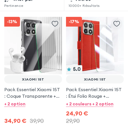
Pertinence
10000+
Résultats
-13%
-17%
5.0
XIAOMI 15T
XIAOMI 15T
Pack Essentiel Xiaomi 15T
Pack Essentiel Xiaomi 15T
: Coque Transparente +
: Étui Folio Rouge +
Protection écran +
Protection écran
+ 2 option
+ 2 couleurs + 2 option
Écouteurs sans fil
24,90
€
34,90
€
39,90
29,90