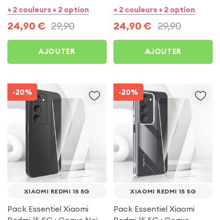
Bleu + Protection écran
Noir + Protection écran
+ 2 couleurs + 2 option
+ 2 couleurs + 2 option
24,90
€
29,90
24,90
€
29,90
AJOUTER
AJOUTER
-20%
-20%
XIAOMI REDMI 15 5G
XIAOMI REDMI 15 5G
Pack Essentiel Xiaomi
Pack Essentiel Xiaomi
Redmi 15 5G : Coque Noire
Redmi 15 5G : Coque