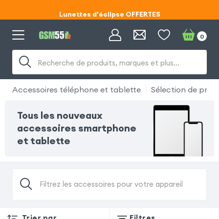
Lunettes d'éclipse OFFERTES
Code ECLIPSE55
0
Lunettes d'éclipse OFFERTES
Recherche de produits, marques et plus…
Code ECLIPSE55
Accessoires téléphone et tablette
Sélection de produ
Tous les nouveaux
accessoires smartphone
et tablette
Filtrez les accessoires pour votre appareil
Trier par
Filtres