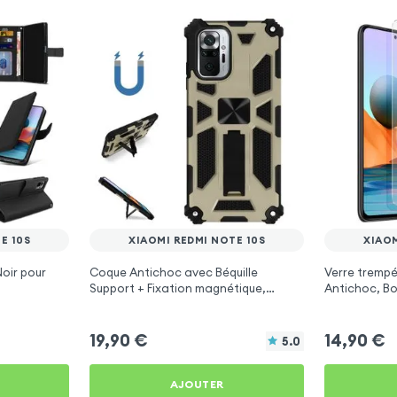
E 10S
XIAOMI REDMI NOTE 10S
XIAOM
Noir pour
Coque Antichoc avec Béquille
Verre trempé
Support + Fixation magnétique,
Antichoc, Bo
Finition métallisée - Or pour Xiaomi
Transparent
Redmi Note 10s
10s
19,90
€
14,90
€
5.0
AJOUTER