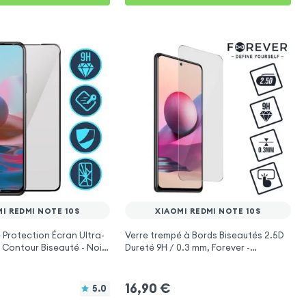
I REDMI NOTE 10S
XIAOMI REDMI NOTE 10S
 Protection Écran Ultra-
Verre trempé à Bords Biseautés 2.5D
, Contour Biseauté - Noir
Dureté 9H / 0.3 mm, Forever -
Redmi Note 10s
Transparent pour Xiaomi Redmi Note
10s
16,90
€
5.0