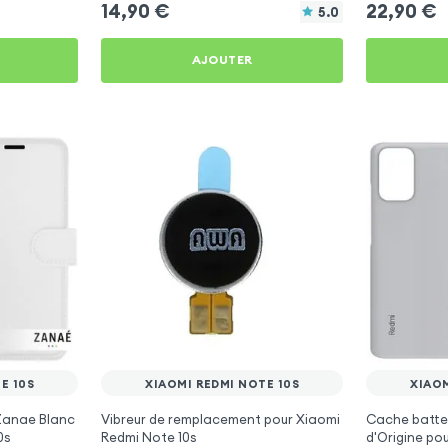
14,90
€
22,90
€
5.0
AJOUTER
E 10S
XIAOMI REDMI NOTE 10S
XIAOM
 Zanae Blanc
Vibreur de remplacement pour Xiaomi
Cache batter
0s
Redmi Note 10s
d'Origine po