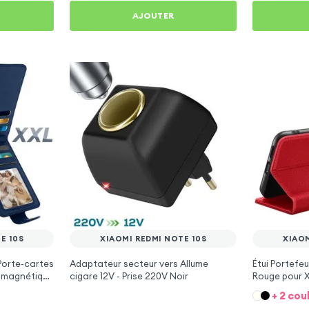
AJOUTER
E 10S
XIAOMI REDMI NOTE 10S
XIAOM
Porte-cartes
Adaptateur secteur vers Allume
Étui Portefe
e magnétique
cigare 12V - Prise 220V Noir
Rouge pour X
mi Note 10s
+ 2 cou