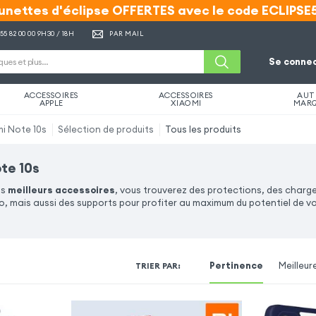
unettes d'éclipse OFFERTES avec le code ECLIPSE
unettes d'éclipse OFFERTES avec le code ECLIPSE
 55 82 00 00
9H30 / 18H
PAR MAIL
Se connec
ACCESSOIRES
ACCESSOIRES
AUT
APPLE
XIAOMI
MAR
i Note 10s
Sélection de produits
Tous les produits
te 10s
os
meilleurs accessoires
, vous trouverez des protections, des charge
o, mais aussi des supports pour profiter au maximum du potentiel de v
Pertinence
Meilleur
TRIER PAR
: