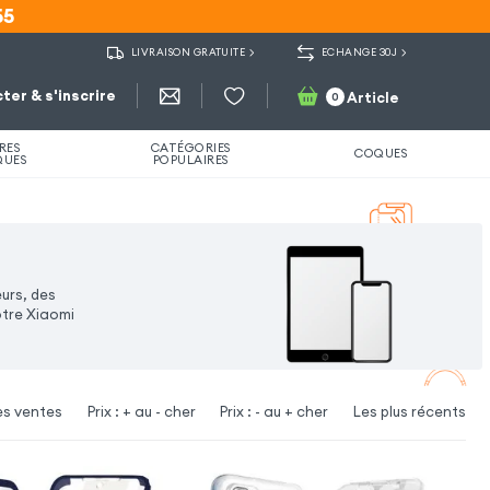
55
55
LIVRAISON GRATUITE
ECHANGE 30J
ter & s'inscrire
Article
0
RES
CATÉGORIES
COQUES
QUES
POPULAIRES
urs, des
otre Xiaomi
es ventes
Prix : + au - cher
Prix : - au + cher
Les plus récents