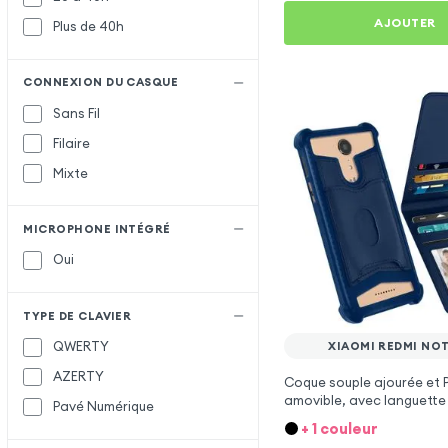
AJOUTER
Plus de 40h
CONNEXION DU CASQUE
Sans Fil
Filaire
Mixte
MICROPHONE INTÉGRÉ
Oui
TYPE DE CLAVIER
QWERTY
XIAOMI REDMI NOT
AZERTY
Coque souple ajourée et 
amovible, avec languett
Pavé Numérique
Bleu nuit pour Xiaomi Red
+ 1 couleur