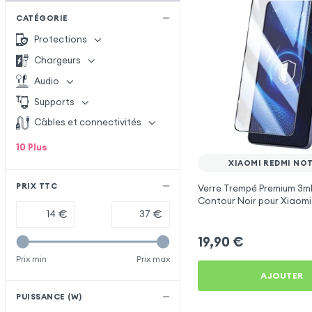
CATÉGORIE
Protections
Chargeurs
Audio
Supports
Câbles et connectivités
10
Plus
XIAOMI REDMI NOT
PRIX TTC
Verre Trempé Premium 3mk
Contour Noir pour Xiaom
10s
€
€
19,90
€
Prix min
Prix max
AJOUTER
PUISSANCE (W)