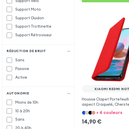
Support Vélo
Support Moto
Support Guidon
Support Trottinette
Support Rétroviseur
RÉDUCTION DE BRUIT
Sans
Passive
Active
XIAOMI REDMI NOT
AUTONOMIE
Housse Clapet Portefeuill
Moins de 10h
aspect Craquelé, Cherster
Rouge pour Xiaomi Redmi 
10 à 20h
+ 4 couleurs
Sans
14,90
€
20 à 40h