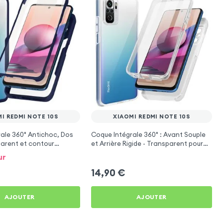
I REDMI NOTE 10S
XIAOMI REDMI NOTE 10S
ale 360° Antichoc, Dos
Coque Intégrale 360° : Avant Souple
parent et contour
et Arrière Rigide - Transparent pour
eu nuit pour Xiaomi Redmi
Xiaomi Redmi Note 10s
ur
14,90
€
AJOUTER
AJOUTER