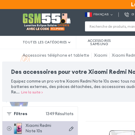
L
L
FRANÇAIS
01
ACCESSOIRES
TOUTES LES CATÉGORIES
SAMSUNG
Accessoires téléphone et tablette
Xiaomi
Xiaomi Redm
Des accessoires pour votre Xiaomi Redmi No
Equipez comme un pro votre Xiaomi Redmi Note 10s avec tous n
batteries externes, des pièces détachées, des accessoires audi
Re
...
Lire la suite
>
Filtres
1349
Résultats
Xiaomi Redmi
Note 10s