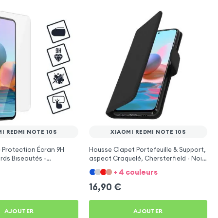
I REDMI NOTE 10S
XIAOMI REDMI NOTE 10S
 Protection Écran 9H
Housse Clapet Portefeuille & Support,
rds Biseautés -
aspect Craquelé, Chersterfield - Noir
 pour Xiaomi Redmi Note
pour Xiaomi Redmi Note 10s
+ 4 couleurs
16,90
€
AJOUTER
AJOUTER