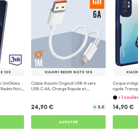
E 10S
XIAOMI REDMI NOTE 10S
XIAOM
 UniGlass -
Cable Xiaomi Original USB-A vers
Coque intégr
i Redmi Note
USB-C 6A, Charge Rapide et
rigide Trans
Synchronisation - Blanc pour Xiaomi
Silicone - bl
+ 1 coule
Redmi Note 10s
Note 10s
24,90
€
14,90
€
5.0
AJOUTER