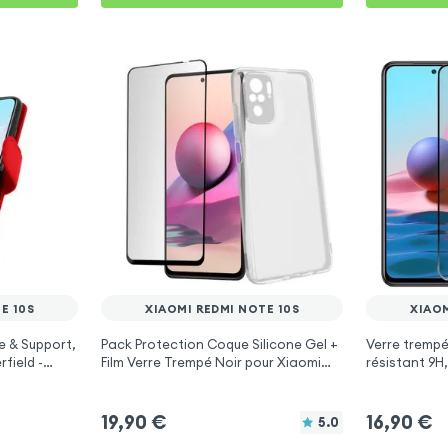
E 10S
XIAOMI REDMI NOTE 10S
XIAOM
e & Support,
Pack Protection Coque Silicone Gel +
Verre trempé
field -
Film Verre Trempé Noir pour Xiaomi
résistant 9H
Note 10s
Redmi Note 10s
pour Xiaomi 
19,90
€
16,90
€
5.0