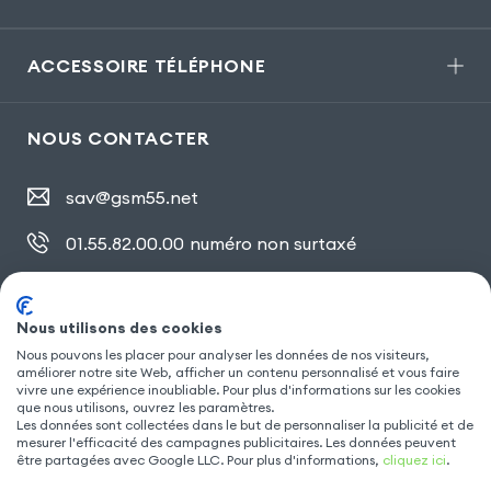
ACCESSOIRE TÉLÉPHONE
NOUS CONTACTER
sav@gsm55.net
01.55.82.00.00
numéro non surtaxé
30, bis rue Girard
,
93100 Montreuil
Nous utilisons des cookies
Nous pouvons les placer pour analyser les données de nos visiteurs,
améliorer notre site Web, afficher un contenu personnalisé et vous faire
SUIVEZ NOUS
vivre une expérience inoubliable. Pour plus d'informations sur les cookies
que nous utilisons, ouvrez les paramètres.
Les données sont collectées dans le but de personnaliser la publicité et de
mesurer l'efficacité des campagnes publicitaires. Les données peuvent
être partagées avec Google LLC. Pour plus d'informations,
cliquez ici
.