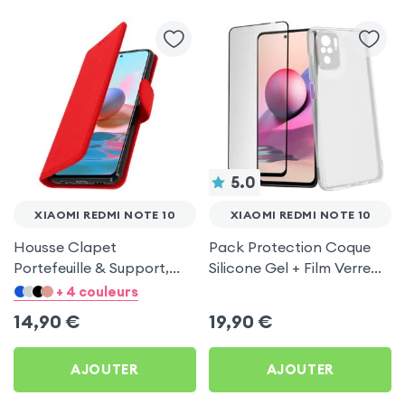
5.0
XIAOMI REDMI NOTE 10
XIAOMI REDMI NOTE 10
Housse Clapet
Pack Protection Coque
Portefeuille & Support,
Silicone Gel + Film Verre
aspect Craquelé,
Trempé Noir pour Xiaomi
+ 4 couleurs
Chersterfield - Rouge
Redmi Note 10
14,90
€
19,90
€
pour Xiaomi Redmi Note
10
AJOUTER
AJOUTER