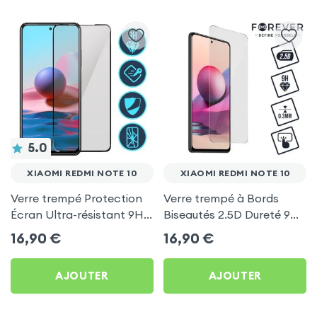
5.0
XIAOMI REDMI NOTE 10
XIAOMI REDMI NOTE 10
Verre trempé Protection
Verre trempé à Bords
Écran Ultra-résistant 9H,
Biseautés 2.5D Dureté 9H
Contour Biseauté - Noir
/ 0.3 mm, Forever -
16,90
€
16,90
€
pour Xiaomi Redmi Note
Transparent pour Xiaomi
10
Redmi Note 10
AJOUTER
AJOUTER