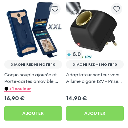
5.0
XIAOMI REDMI NOTE 10
XIAOMI REDMI NOTE 10
Coque souple ajourée et
Adaptateur secteur vers
Porte-cartes amovible,
Allume cigare 12V - Prise
avec languette
220V Noir
+ 1 couleur
magnétique Bleu nuit pour
16,90
€
14,90
€
Xiaomi Redmi Note 10
AJOUTER
AJOUTER