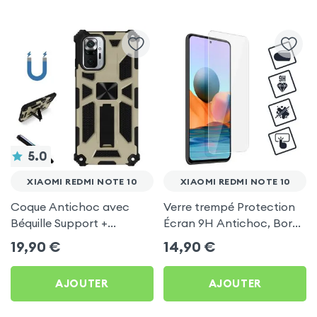
5.0
XIAOMI REDMI NOTE 10
XIAOMI REDMI NOTE 10
Coque Antichoc avec
Verre trempé Protection
Béquille Support +
Écran 9H Antichoc, Bords
Fixation magnétique,
Biseautés - Transparent
19,90
€
14,90
€
Finition métallisée - Or
pour Xiaomi Redmi Note
pour Xiaomi Redmi Note
10
AJOUTER
AJOUTER
10