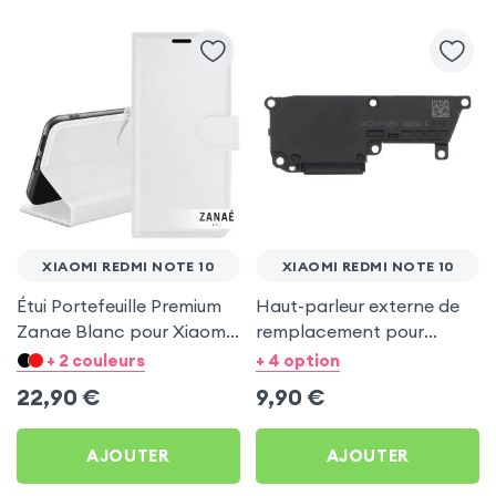
XIAOMI REDMI NOTE 10
XIAOMI REDMI NOTE 10
Étui Portefeuille Premium
Haut-parleur externe de
Zanae Blanc pour Xiaomi
remplacement pour
Redmi Note 10
Xiaomi Redmi Note 10
+ 2 couleurs
+ 4 option
22,90
€
9,90
€
AJOUTER
AJOUTER