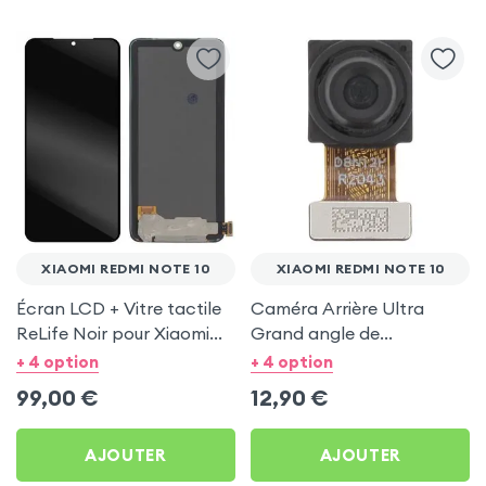
XIAOMI REDMI NOTE 10
XIAOMI REDMI NOTE 10
Écran LCD + Vitre tactile
Caméra Arrière Ultra
ReLife Noir pour Xiaomi
Grand angle de
Redmi Note 10
remplacement, 8MP pour
+ 4 option
+ 4 option
Xiaomi Redmi Note 10
99,00
€
12,90
€
AJOUTER
AJOUTER