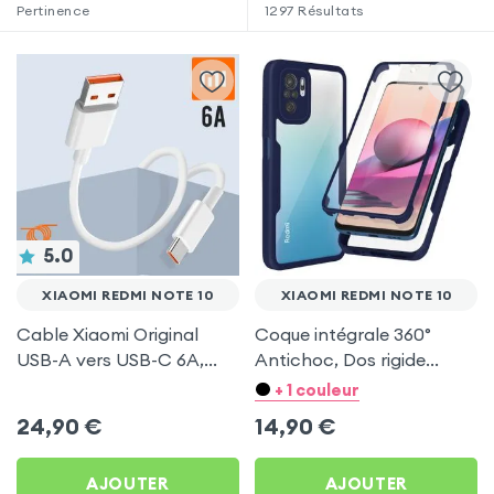
Pertinence
1297
Résultats
5.0
XIAOMI REDMI NOTE 10
XIAOMI REDMI NOTE 10
Cable Xiaomi Original
Coque intégrale 360°
USB-A vers USB-C 6A,
Antichoc, Dos rigide
Charge Rapide et
Transparent et contour
+ 1 couleur
Synchronisation - Blanc
Silicone - bleu nuit pour
24,90
€
14,90
€
pour Xiaomi Redmi Note
Xiaomi Redmi Note 10
10
AJOUTER
AJOUTER