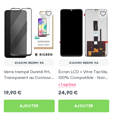
XIAOMI REDMI 9A
XIAOMI REDMI 9A
Verre trempé Dureté 9H,
Écran LCD + Vitre Tactile,
Transparent au Contour
100% Compatible - Noir
Noir, Bigben pour Xiaomi
pour Xiaomi Redmi 9A
+ 1 option
Redmi 9A
19,90
€
24,90
€
AJOUTER
AJOUTER