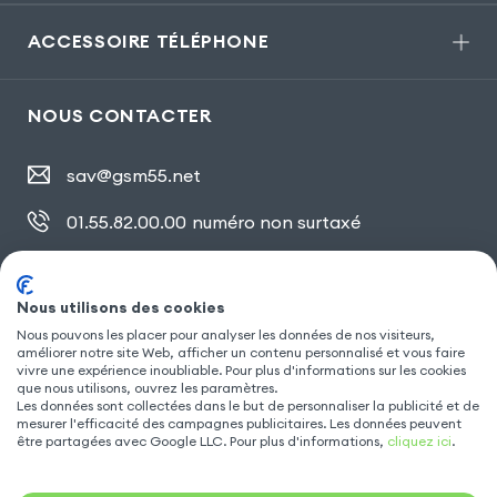
ACCESSOIRE TÉLÉPHONE
NOUS CONTACTER
sav@gsm55.net
01.55.82.00.00
numéro non surtaxé
30, bis rue Girard
,
93100 Montreuil
Nous utilisons des cookies
Nous pouvons les placer pour analyser les données de nos visiteurs,
améliorer notre site Web, afficher un contenu personnalisé et vous faire
SUIVEZ NOUS
vivre une expérience inoubliable. Pour plus d'informations sur les cookies
que nous utilisons, ouvrez les paramètres.
Les données sont collectées dans le but de personnaliser la publicité et de
mesurer l'efficacité des campagnes publicitaires. Les données peuvent
être partagées avec Google LLC. Pour plus d'informations,
cliquez ici
.