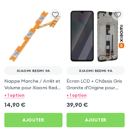
XIAOMI REDMI 9A
XIAOMI REDMI 9A
Nappe Marche / Arrêt et
Écran LCD + Châssis Gris
Volume pour Xiaomi Redmi
Granite d'Origine pour
9A
Xiaomi Redmi 9A
+ 1 option
+ 1 option
14,90
€
39,90
€
AJOUTER
AJOUTER