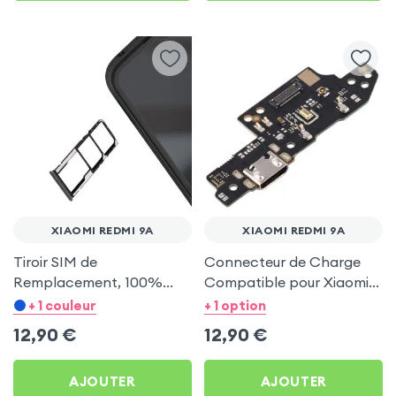
XIAOMI REDMI 9A
XIAOMI REDMI 9A
Tiroir SIM de
Connecteur de Charge
Remplacement, 100%
Compatible pour Xiaomi
Compatible - Gris pour
Redmi 9A
+ 1 couleur
+ 1 option
Xiaomi Redmi 9A
12,90
€
12,90
€
AJOUTER
AJOUTER