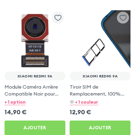
XIAOMI REDMI 9A
XIAOMI REDMI 9A
Module Caméra Arrière
Tiroir SIM de
Compatible Noir pour
Remplacement, 100%
Xiaomi Redmi 9A
Compatible - Bleu pour
+ 1 option
+ 1 couleur
Xiaomi Redmi 9A
14,90
€
12,90
€
AJOUTER
AJOUTER