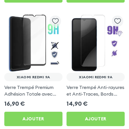
XIAOMI REDMI 9A
XIAOMI REDMI 9A
Verre Trempé Premium
Verre Trempé Anti-rayures
Adhésion Totale avec
et Anti-Traces, Bords
Contour Noir pour Xiaomi
Biseautés 2.5D -
16,90
€
14,90
€
Redmi 9A
Transparent pour Xiaomi
Redmi 9A
AJOUTER
AJOUTER