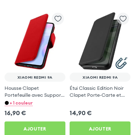
XIAOMI REDMI 9A
XIAOMI REDMI 9A
Housse Clapet
Étui Classic Edition Noir
Portefeuille avec Support
Clapet Porte-Carte et
Vidéo, aspect Craquelé,
Support pour Xiaomi
+ 1 couleur
Série Chersterfield -
Redmi 9A
16,90
€
14,90
€
Rouge pour Xiaomi Redmi
9A
AJOUTER
AJOUTER