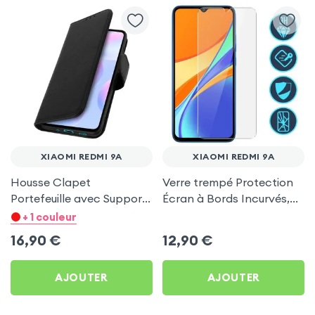
XIAOMI REDMI 9A
XIAOMI REDMI 9A
Housse Clapet
Verre trempé Protection
Portefeuille avec Support
Écran à Bords Incurvés,
Vidéo, aspect Craquelé,
Ultra-résistant Dureté 9H
+ 1 couleur
Série Chersterfield - Noir
- Transparent pour Xiaomi
16,90
€
12,90
€
pour Xiaomi Redmi 9A
Redmi 9A
AJOUTER
AJOUTER