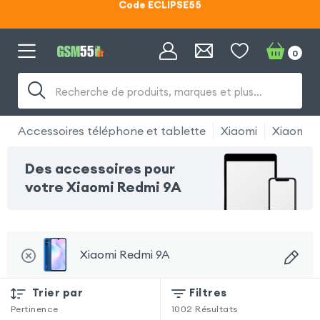
Lunettes d'éclipse OFFERTES
Code ECLIPSE55
0
Recherche de produits, marques et plus…
Accessoires téléphone et tablette
Xiaomi
Xiaomi R
Des accessoires pour
votre Xiaomi Redmi 9A
Xiaomi Redmi 9A
Trier par
Filtres
Pertinence
1002
Résultats