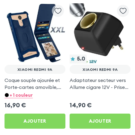
5.0
XIAOMI REDMI 9A
XIAOMI REDMI 9A
Coque souple ajourée et
Adaptateur secteur vers
Porte-cartes amovible,
Allume cigare 12V - Prise
avec languette
220V Noir
+ 1 couleur
magnétique Bleu nuit pour
16,90
€
14,90
€
Xiaomi Redmi 9A
AJOUTER
AJOUTER