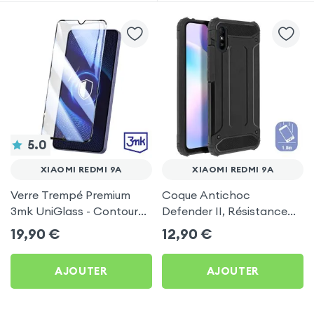
5.0
XIAOMI REDMI 9A
XIAOMI REDMI 9A
Verre Trempé Premium
Coque Antichoc
3mk UniGlass - Contour
Defender II, Résistance
Noir pour Xiaomi Redmi 9A
Chutes 1,8 mètre - Noir
19,90
€
12,90
€
pour Xiaomi Redmi 9A
AJOUTER
AJOUTER