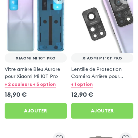
XIAOMI MI 10T PRO
XIAOMI MI 10T PRO
Vitre arrière Bleu Aurore
Lentille de Protection
pour Xiaomi Mi 10T Pro
Caméra Arrière pour
Xiaomi Mi 10T Pro
+ 2 couleurs + 5 option
+ 1 option
18,90
€
12,90
€
AJOUTER
AJOUTER