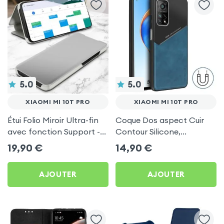
5.0
5.0
XIAOMI MI 10T PRO
XIAOMI MI 10T PRO
Étui Folio Miroir Ultra-fin
Coque Dos aspect Cuir
avec fonction Support -
Contour Silicone,
Argent pour Xiaomi Mi 10T
compatible Support
19,90
€
14,90
€
Pro
Magnétique - Bleu pour
Xiaomi Mi 10T Pro
AJOUTER
AJOUTER