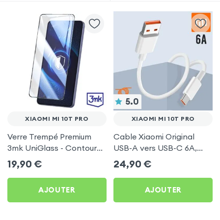
5.0
XIAOMI MI 10T PRO
XIAOMI MI 10T PRO
Verre Trempé Premium
Cable Xiaomi Original
3mk UniGlass - Contour
USB-A vers USB-C 6A,
Noir pour Xiaomi Mi 10T
Charge Rapide et
19,90
€
24,90
€
Pro
Synchronisation - Blanc
pour Xiaomi Mi 10T Pro
AJOUTER
AJOUTER