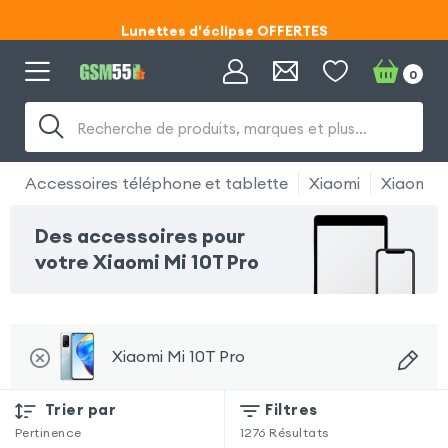
Lunettes d'éclipse OFFERTES
Code ECLIPSE55
0
Lunettes d'éclipse OFFERTES
Recherche de produits, marques et plus…
Code ECLIPSE55
Accessoires téléphone et tablette
Xiaomi
Xiaomi M
Des accessoires pour
votre Xiaomi Mi 10T Pro
Xiaomi Mi 10T Pro
Trier par
Filtres
Pertinence
1276
Résultats