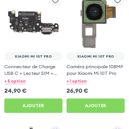
XIAOMI MI 10T PRO
XIAOMI MI 10T PRO
Connecteur de Charge
Caméra principale 108MP
USB C + Lecteur SIM +
pour Xiaomi Mi 10T Pro
Micro pour Xiaomi Mi 10T
+ 5 option
+ 1 option
Pro
24,90
€
26,90
€
AJOUTER
AJOUTER