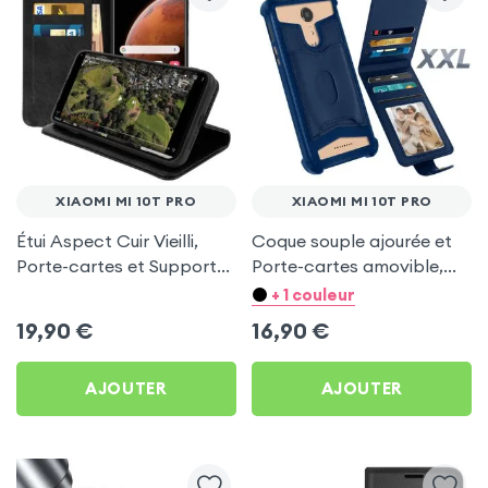
XIAOMI MI 10T PRO
XIAOMI MI 10T PRO
Étui Aspect Cuir Vieilli,
Coque souple ajourée et
Porte-cartes et Support
Porte-cartes amovible,
Vidéo - Noir pour Xiaomi
avec languette
+ 1 couleur
Mi 10T Pro
magnétique Bleu nuit pour
19,90
€
16,90
€
Xiaomi Mi 10T Pro
AJOUTER
AJOUTER