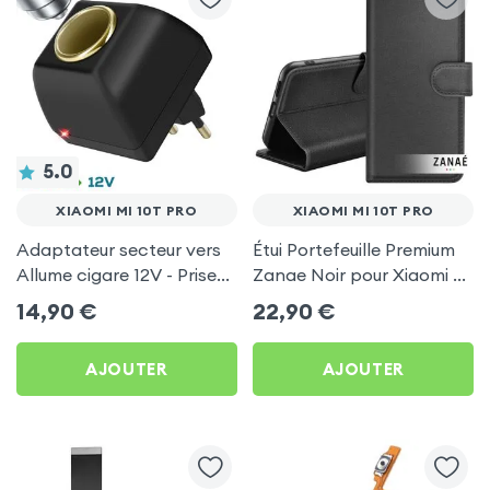
5.0
XIAOMI MI 10T PRO
XIAOMI MI 10T PRO
Adaptateur secteur vers
Étui Portefeuille Premium
Allume cigare 12V - Prise
Zanae Noir pour Xiaomi Mi
220V Noir
10T Pro
14,90
€
22,90
€
AJOUTER
AJOUTER