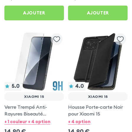
AJOUTER
AJOUTER
5.0
4.0
XIAOMI 15
XIAOMI 15
Verre Trempé Anti-
Housse Porte-carte Noir
Rayures Biseauté
pour Xiaomi 15
Transparent pour Xiaomi
+ 1 couleur + 4 option
+ 4 option
15
14,90
€
14,90
€