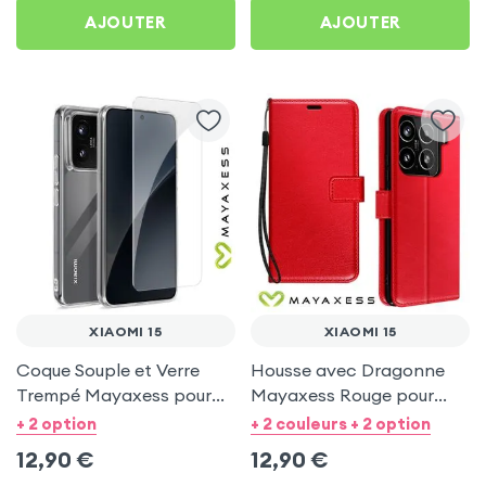
AJOUTER
AJOUTER
XIAOMI 15
XIAOMI 15
Coque Souple et Verre
Housse avec Dragonne
Trempé Mayaxess pour
Mayaxess Rouge pour
Xiaomi 15
Xiaomi 15
+ 2 option
+ 2 couleurs + 2 option
12,90
€
12,90
€