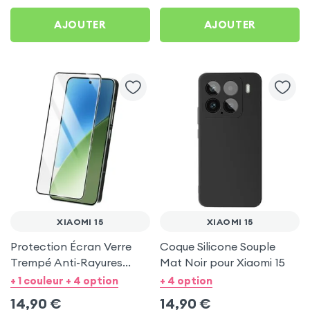
AJOUTER
AJOUTER
XIAOMI 15
XIAOMI 15
Protection Écran Verre
Coque Silicone Souple
Trempé Anti-Rayures
Mat Noir pour Xiaomi 15
Contour Noir pour Xiaomi
+ 1 couleur + 4 option
+ 4 option
15
14,90
€
14,90
€