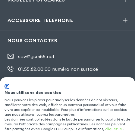
ACCESSOIRE TÉLÉPHONE
NOUS CONTACTER
sav@gsm55.net
01.55.82.00.00
numéro non surtaxé
30, bis rue Girard
,
93100 Montreuil
Nous utilisons des cookies
Nous pouvons les placer pour analyser les données de nos visiteurs,
SUIVEZ NOUS
améliorer notre site Web, afficher un contenu personnalisé et vous faire
vivre une expérience inoubliable. Pour plus d'informations sur les cookies
que nous utilisons, ouvrez les paramètres.
Les données sont collectées dans le but de personnaliser la publicité et de
mesurer l'efficacité des campagnes publicitaires. Les données peuvent
être partagées avec Google LLC. Pour plus d'informations,
cliquez ici
.