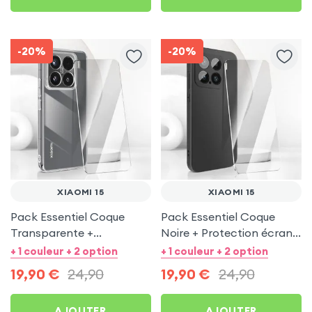
-20%
-20%
XIAOMI 15
XIAOMI 15
Pack Essentiel Coque
Pack Essentiel Coque
Transparente +
Noire + Protection écran
Protection écran pour
pour Xiaomi 15
+ 1 couleur + 2 option
+ 1 couleur + 2 option
Xiaomi 15
19,90
€
24,90
19,90
€
24,90
AJOUTER
AJOUTER