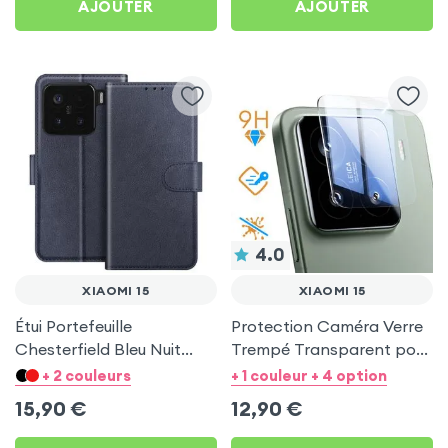
AJOUTER
AJOUTER
4.0
XIAOMI 15
XIAOMI 15
Étui Portefeuille
Protection Caméra Verre
Chesterfield Bleu Nuit
Trempé Transparent pour
pour Xiaomi 15
Xiaomi 15
+ 2 couleurs
+ 1 couleur + 4 option
15,90
€
12,90
€