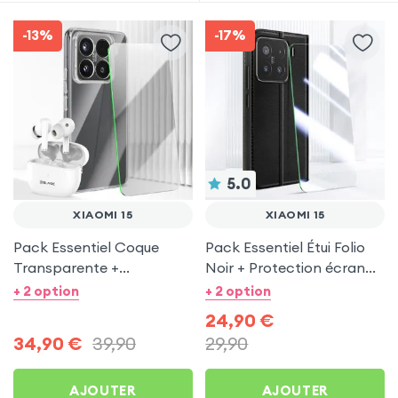
-13%
-17%
5.0
XIAOMI 15
XIAOMI 15
Pack Essentiel Coque
Pack Essentiel Étui Folio
Transparente +
Noir + Protection écran
Protection écran +
pour Xiaomi 15
+ 2 option
+ 2 option
Écouteurs sans fil pour
24,90
€
Xiaomi 15
34,90
€
39,90
29,90
AJOUTER
AJOUTER