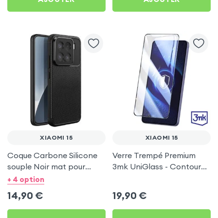
XIAOMI 15
XIAOMI 15
Coque Carbone Silicone
Verre Trempé Premium
souple Noir mat pour
3mk UniGlass - Contour
Xiaomi 15
Noir pour Xiaomi 15
+ 4 option
14,90
€
19,90
€