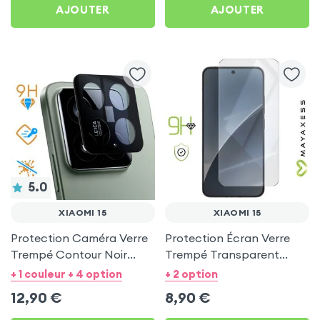
AJOUTER
AJOUTER
5.0
XIAOMI 15
XIAOMI 15
Protection Caméra Verre
Protection Écran Verre
Trempé Contour Noir
Trempé Transparent
pour Xiaomi 15
Mayaxess pour Xiaomi 15
+ 1 couleur + 4 option
+ 2 option
12,90
€
8,90
€