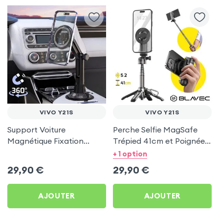
VIVO Y21S
VIVO Y21S
Support Voiture
Perche Selfie MagSafe
Magnétique Fixation
Trépied 41cm et Poignée
Porte-gobelet pour Vivo
Grip - Noir pour Vivo Y21s
+ 1 option
Y21s
29,90
€
29,90
€
AJOUTER
AJOUTER