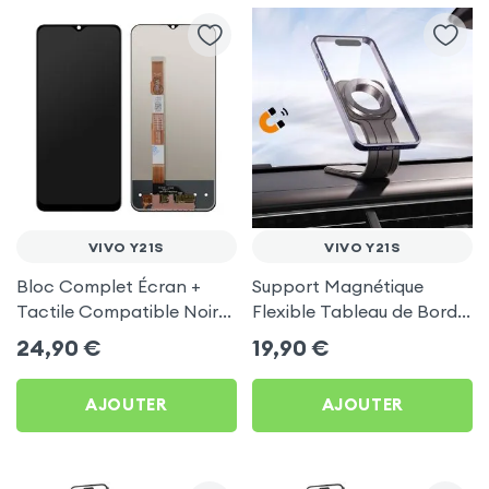
VIVO Y21S
VIVO Y21S
Bloc Complet Écran +
Support Magnétique
Tactile Compatible Noir
Flexible Tableau de Bord
pour Vivo Y21s
et Écran central pour Vivo
24,90
€
19,90
€
Y21s
AJOUTER
AJOUTER