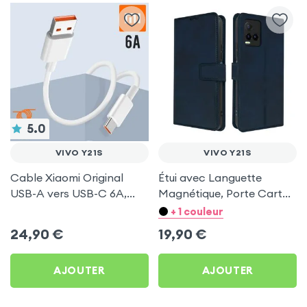
5.0
VIVO Y21S
VIVO Y21S
Cable Xiaomi Original
Étui avec Languette
USB-A vers USB-C 6A,
Magnétique, Porte Cartes
Charge Rapide et
et Portefeuille, Bleu pour
+ 1 couleur
Synchronisation - Blanc
Vivo Y21s
24,90
€
19,90
€
pour Vivo Y21s
AJOUTER
AJOUTER