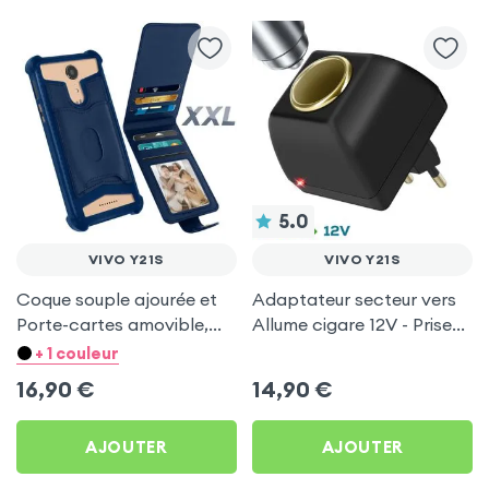
5.0
VIVO Y21S
VIVO Y21S
Coque souple ajourée et
Adaptateur secteur vers
Porte-cartes amovible,
Allume cigare 12V - Prise
avec languette
220V Noir
+ 1 couleur
magnétique Bleu nuit pour
16,90
€
14,90
€
Vivo Y21s
AJOUTER
AJOUTER