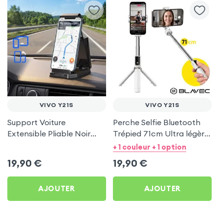
VIVO Y21S
VIVO Y21S
Support Voiture
Perche Selfie Bluetooth
Extensible Pliable Noir
Trépied 71cm Ultra légère
Carbone pour Vivo Y21s
Blanc pour Vivo Y21s
+ 1 couleur + 1 option
19,90
€
19,90
€
AJOUTER
AJOUTER