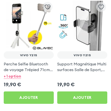
VIVO Y21S
VIVO Y21S
Perche Selfie Bluetooth
Support Magnétique Multi
de voyage Trépied 71cm -
surfaces Salle de Sport,
Blanc pour Vivo Y21s
frigo pour Vivo Y21s
+ 1 option
19,90
€
19,90
€
AJOUTER
AJOUTER