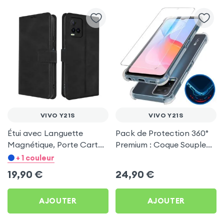
VIVO Y21S
VIVO Y21S
Étui avec Languette
Pack de Protection 360°
Magnétique, Porte Cartes
Premium : Coque Souple
et Portefeuille, Noir pour
Antichoc + Verre Trempé
+ 1 couleur
Vivo Y21s
- Transparent pour Vivo
19,90
€
24,90
€
Y21s
AJOUTER
AJOUTER