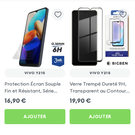
VIVO Y21S
VIVO Y21S
Protection Écran Souple
Verre Trempé Dureté 9H,
Fin et Résistant, Série
Transparent au Contour
FlexibleGlass Lite 3mk
Noir, Bigben pour Vivo
16,90
€
19,90
€
pour Vivo Y21s
Y21s
AJOUTER
AJOUTER