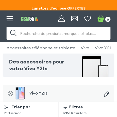
Lunettes d'éclipse OFFERTES
Code ECLIPSE55
0
Lunettes d'éclipse OFFERTES
Recherche de produits, marques et plus…
Code ECLIPSE55
Accessoires téléphone et tablette
Vivo
Vivo Y21s
Des accessoires pour
votre Vivo Y21s
Vivo Y21s
Trier par
Filtres
Pertinence
1286
Résultats