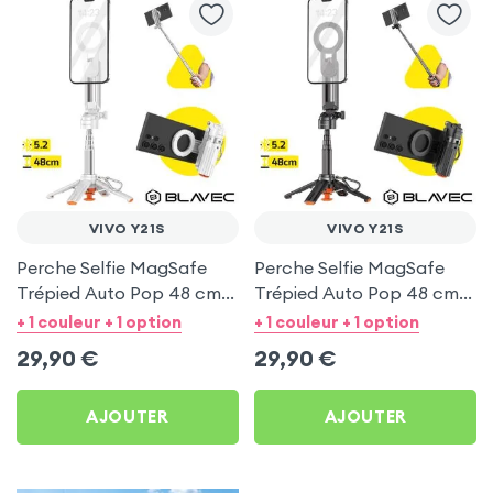
VIVO Y21S
VIVO Y21S
Perche Selfie MagSafe
Perche Selfie MagSafe
Trépied Auto Pop 48 cm
Trépied Auto Pop 48 cm
Blanc pour Vivo Y21s
Noir pour Vivo Y21s
+ 1 couleur + 1 option
+ 1 couleur + 1 option
29,90
€
29,90
€
AJOUTER
AJOUTER