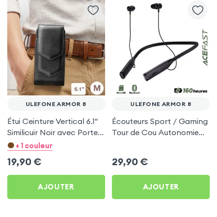
ULEFONE ARMOR 8
ULEFONE ARMOR 8
Étui Ceinture Vertical 6.1''
Écouteurs Sport / Gaming
Similicuir Noir avec Porte
Tour de Cou Autonomie
carte pour Ulefone Armor
160h Acefast pour
+ 1 couleur
8
Ulefone Armor 8
19,90
€
29,90
€
AJOUTER
AJOUTER