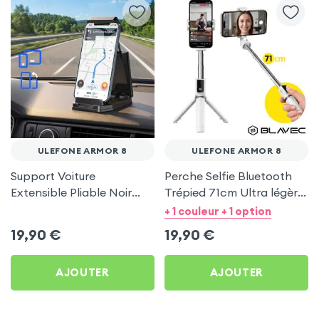
ULEFONE ARMOR 8
ULEFONE ARMOR 8
Support Voiture
Perche Selfie Bluetooth
Extensible Pliable Noir
Trépied 71cm Ultra légère
Carbone pour Ulefone
Blanc pour Ulefone Armor
+ 1 couleur + 1 option
Armor 8
8
19,90
€
19,90
€
AJOUTER
AJOUTER