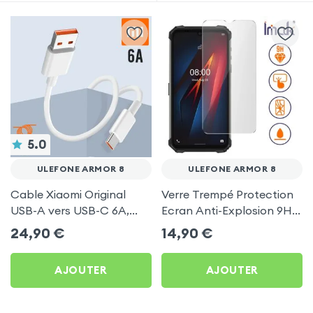
5.0
ULEFONE ARMOR 8
ULEFONE ARMOR 8
Cable Xiaomi Original
Verre Trempé Protection
USB-A vers USB-C 6A,
Ecran Anti-Explosion 9H
Charge Rapide et
Bords Biseautés, Imak -
24,90
€
14,90
€
Synchronisation - Blanc
Transparent pour Ulefone
pour Ulefone Armor 8
Armor 8
AJOUTER
AJOUTER