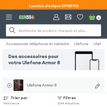
Lunettes d'éclipse OFFERTES
Code ECLIPSE55
0
Lunettes d'éclipse OFFERTES
Recherche de produits, marques et plus…
Code ECLIPSE55
Accessoires téléphone et tablette
Ulefone
Ulefon
Des accessoires pour
votre Ulefone Armor 8
Ulefone Armor 8
Trier par
Filtres
Pertinence
1284
Résultats