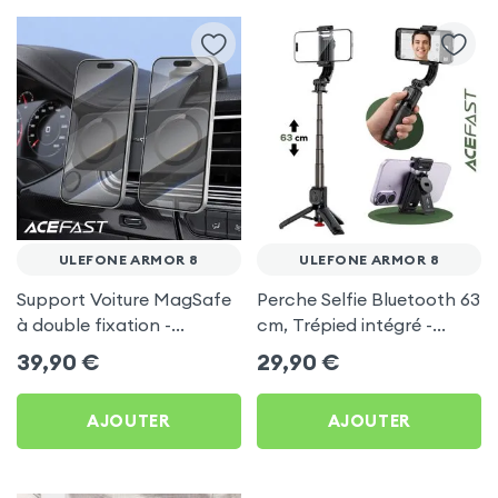
ULEFONE ARMOR 8
ULEFONE ARMOR 8
Support Voiture MagSafe
Perche Selfie Bluetooth 63
à double fixation -
cm, Trépied intégré -
Acefast pour Ulefone
Acefast pour Ulefone
39,90
€
29,90
€
Armor 8
Armor 8
AJOUTER
AJOUTER