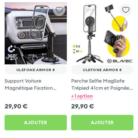
ULEFONE ARMOR 8
ULEFONE ARMOR 8
Support Voiture
Perche Selfie MagSafe
Magnétique Fixation
Trépied 41cm et Poignée
Porte-gobelet pour
Grip - Noir pour Ulefone
+ 1 option
Ulefone Armor 8
Armor 8
29,90
€
29,90
€
AJOUTER
AJOUTER