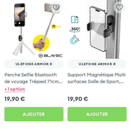
ULEFONE ARMOR 8
ULEFONE ARMOR 8
Perche Selfie Bluetooth
Support Magnétique Multi
de voyage Trépied 71cm -
surfaces Salle de Sport,
Blanc pour Ulefone Armor
frigo pour Ulefone Armor
+ 1 option
8
8
19,90
€
19,90
€
AJOUTER
AJOUTER