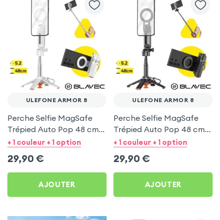
ULEFONE ARMOR 8
ULEFONE ARMOR 8
Perche Selfie MagSafe
Perche Selfie MagSafe
Trépied Auto Pop 48 cm
Trépied Auto Pop 48 cm
Blanc pour Ulefone Armor
Noir pour Ulefone Armor 8
+ 1 couleur + 1 option
+ 1 couleur + 1 option
8
29,90
€
29,90
€
AJOUTER
AJOUTER