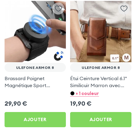
ULEFONE ARMOR 8
ULEFONE ARMOR 8
Brassard Poignet
Étui Ceinture Vertical 6.1''
Magnétique Sport
Similicuir Marron avec
Universel pour Ulefone
Porte carte pour Ulefone
+ 1 couleur
Armor 8
Armor 8
29,90
€
19,90
€
AJOUTER
AJOUTER