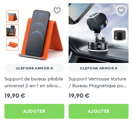
ULEFONE ARMOR 8
ULEFONE ARMOR 8
Support de bureau pliable
Support Ventouse Voiture
universel 2-en-1 en silicone
/ Bureau Magnétique pour
pour smartphone et
Ulefone Armor 8
19,90
€
19,90
€
tablette - Orange
AJOUTER
AJOUTER