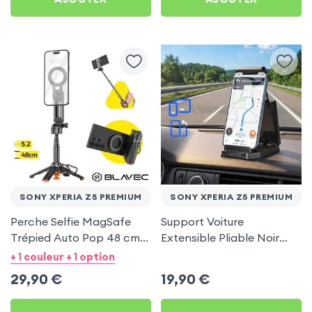
SONY XPERIA Z5 PREMIUM
SONY XPERIA Z5 PREMIUM
Perche Selfie MagSafe
Support Voiture
Trépied Auto Pop 48 cm
Extensible Pliable Noir
Noir pour Sony Xperia Z5
Carbone pour Sony
+ 1 couleur + 1 option
Premium
Xperia Z5 Premium
29,90
€
19,90
€