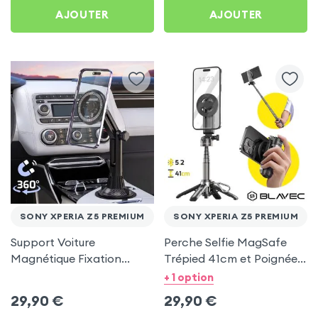
AJOUTER
AJOUTER
SONY XPERIA Z5 PREMIUM
SONY XPERIA Z5 PREMIUM
Support Voiture
Perche Selfie MagSafe
Magnétique Fixation
Trépied 41cm et Poignée
Porte-gobelet pour Sony
Grip - Noir pour Sony
+ 1 option
Xperia Z5 Premium
Xperia Z5 Premium
29,90
€
29,90
€