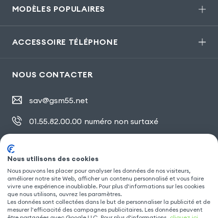
MODÈLES POPULAIRES
ACCESSOIRE TÉLÉPHONE
NOUS CONTACTER
sav@gsm55.net
01.55.82.00.00
numéro non surtaxé
30, bis rue Girard
,
93100 Montreuil
Nous utilisons des cookies
Nous pouvons les placer pour analyser les données de nos visiteurs,
SUIVEZ NOUS
améliorer notre site Web, afficher un contenu personnalisé et vous faire
vivre une expérience inoubliable. Pour plus d'informations sur les cookies
que nous utilisons, ouvrez les paramètres.
Les données sont collectées dans le but de personnaliser la publicité et de
mesurer l'efficacité des campagnes publicitaires. Les données peuvent
être partagées avec Google LLC. Pour plus d'informations,
cliquez ici
.