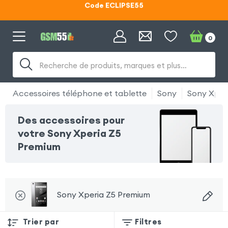
Lunettes d'éclipse OFFERTES
Code ECLIPSE55
0
Recherche de produits, marques et plus…
Accessoires téléphone et tablette
Sony
Sony Xper
Des accessoires pour
votre Sony Xperia Z5
Premium
Sony Xperia Z5 Premium
Trier par
Filtres