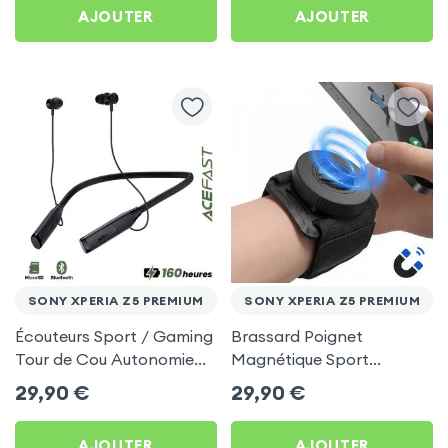
AJOUTER
AJOUTER
SONY XPERIA Z5 PREMIUM
SONY XPERIA Z5 PREMIUM
Écouteurs Sport / Gaming
Brassard Poignet
Tour de Cou Autonomie
Magnétique Sport
160h Acefast pour Sony
Universel pour Sony
29,90
€
29,90
€
Xperia Z5 Premium
Xperia Z5 Premium
AJOUTER
AJOUTER