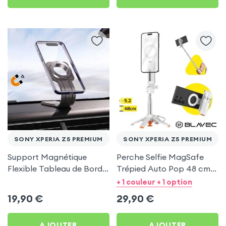
SONY XPERIA Z5 PREMIUM
SONY XPERIA Z5 PREMIUM
Support Magnétique
Perche Selfie MagSafe
Flexible Tableau de Bord
Trépied Auto Pop 48 cm
et Écran central pour
Blanc pour Sony Xperia
+ 1 couleur + 1 option
Sony Xperia Z5 Premium
Z5 Premium
19,90
€
29,90
€
AJOUTER
AJOUTER