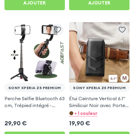
AJOUTER
AJOUTER
SONY XPERIA Z5 PREMIUM
SONY XPERIA Z5 PREMIUM
Perche Selfie Bluetooth 63
Étui Ceinture Vertical 6.1''
cm, Trépied intégré -
Similicuir Noir avec Porte
Acefast pour Sony Xperia
carte pour Sony Xperia Z5
+ 1 couleur
Z5 Premium
Premium
29,90
€
19,90
€