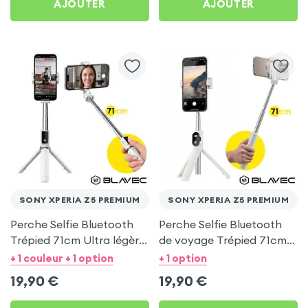
AJOUTER
AJOUTER
SONY XPERIA Z5 PREMIUM
SONY XPERIA Z5 PREMIUM
Perche Selfie Bluetooth
Perche Selfie Bluetooth
Trépied 71cm Ultra légère
de voyage Trépied 71cm -
Blanc pour Sony Xperia
Blanc pour Sony Xperia
+ 1 couleur + 1 option
+ 1 option
Z5 Premium
Z5 Premium
19,90
€
19,90
€