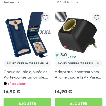
Pertinence
1026
Résultats
5.0
SONY XPERIA Z5 PREMIUM
SONY XPERIA Z5 PREMIUM
Coque souple ajourée et
Adaptateur secteur vers
Porte-cartes amovible,
Allume cigare 12V - Prise
avec languette
220V Noir
+ 1 couleur
magnétique Bleu nuit pour
16,90
€
14,90
€
Sony Xperia Z5 Premium
AJOUTER
AJOUTER