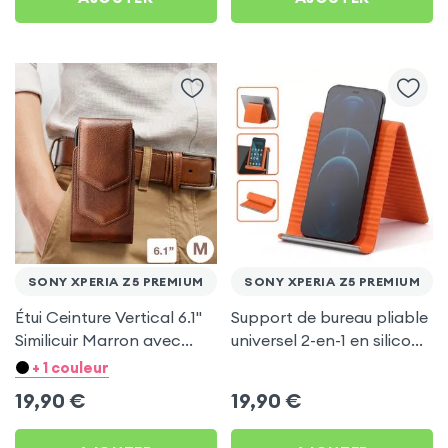
SONY XPERIA Z5 PREMIUM
SONY XPERIA Z5 PREMIUM
Étui Ceinture Vertical 6.1''
Support de bureau pliable
Similicuir Marron avec
universel 2-en-1 en silicone
Porte carte pour Sony
pour smartphone et
+ 1 couleur
Xperia Z5 Premium
tablette - Orange
19,90
€
19,90
€