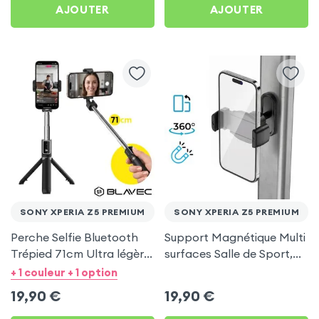
AJOUTER
AJOUTER
SONY XPERIA Z5 PREMIUM
SONY XPERIA Z5 PREMIUM
Perche Selfie Bluetooth
Support Magnétique Multi
Trépied 71cm Ultra légère
surfaces Salle de Sport,
Noir pour Sony Xperia Z5
frigo pour Sony Xperia Z5
+ 1 couleur + 1 option
Premium
Premium
19,90
€
19,90
€