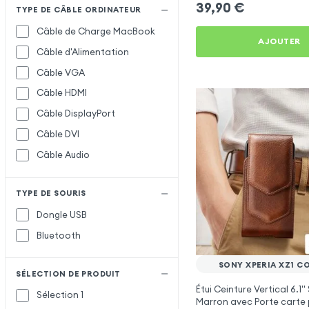
39,90
€
TYPE DE CÂBLE ORDINATEUR
Câble de Charge MacBook
AJOUTER
Câble d'Alimentation
Câble VGA
Câble HDMI
Câble DisplayPort
Câble DVI
Câble Audio
TYPE DE SOURIS
Dongle USB
Bluetooth
SONY XPERIA XZ1 C
SÉLECTION DE PRODUIT
Étui Ceinture Vertical 6.1'' 
Sélection 1
Marron avec Porte carte