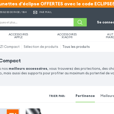
unettes d'éclipse OFFERTES avec le code ECLIPSE
unettes d'éclipse OFFERTES avec le code ECLIPSE
 55 82 00 00
9H30 / 18H
PAR MAIL
Se connec
ACCESSOIRES
ACCESSOIRES
AUT
APPLE
XIAOMI
MAR
XZ1 Compact
Sélection de produits
Tous les produits
1 Compact
s nos
meilleurs accessoires
, vous trouverez des protections, des ch
o, mais aussi des supports pour profiter au maximum du potentiel de v
Pertinence
Meilleur
TRIER PAR
: