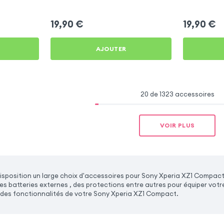
tablette - Orange
Compact
19,90
€
19,90
€
AJOUTER
20 de 1323 accessoires
VOIR PLUS
sposition un large choix d'accessoires pour Sony Xperia XZ1 Compact
es batteries externes , des protections entre autres pour équiper vot
 des fonctionnalités de votre Sony Xperia XZ1 Compact.