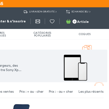
55
55
LIVRAISON GRATUITE
ECHANGE 30J
ter & s'inscrire
Article
0
RES
CATÉGORIES
COQUES
QUES
POPULAIRES
argeurs, des
otre Sony Xp
...
es ventes
Prix : + au - cher
Prix : - au + cher
Les plus récents