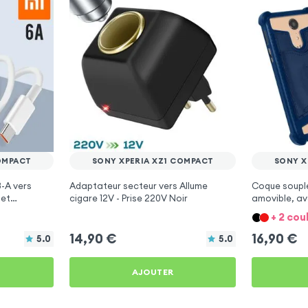
OMPACT
SONY XPERIA XZ1 COMPACT
SONY X
-A vers
Adaptateur secteur vers Allume
Coque souple
 et
cigare 12V - Prise 220V Noir
amovible, a
pour Sony
Bleu nuit po
+ 2 cou
Compact
14,90
€
16,90
€
5.0
5.0
AJOUTER