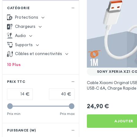
CATÉGORIE
Protections
Chargeurs
Audio
Supports
Câbles et connectivités
10
Plus
SONY XPERIA XZ1 C
PRIX TTC
Cable Xiaomi Original USB
USB-C 6A, Charge Rapide
Synchronisation - Blanc 
€
€
Xperia XZ1 Compact
24,90
€
Prix min
Prix max
AJOUTER
PUISSANCE (W)