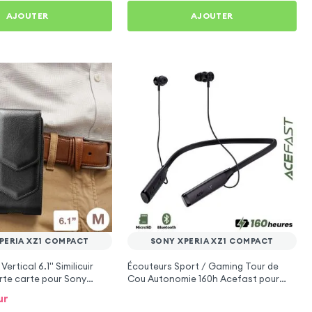
AJOUTER
AJOUTER
PERIA XZ1 COMPACT
SONY XPERIA XZ1 COMPACT
Vertical 6.1'' Similicuir
Écouteurs Sport / Gaming Tour de
rte carte pour Sony
Cou Autonomie 160h Acefast pour
Compact
Sony Xperia XZ1 Compact
ur