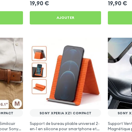
19,90
€
19,90
€
AJOUTER
OMPACT
SONY XPERIA XZ1 COMPACT
SONY X
Similicuir
Support de bureau pliable universel 2-
Support Vent
 pour Sony
en-1 en silicone pour smartphone et
Magnétique 