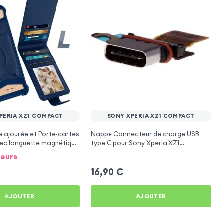
PERIA XZ1 COMPACT
SONY XPERIA XZ1 COMPACT
 ajourée et Porte-cartes
Nappe Connecteur de charge USB
vec languette magnétique
type C pour Sony Xperia XZ1
ur Sony Xperia XZ1
Compact
leurs
16,90
€
AJOUTER
AJOUTER