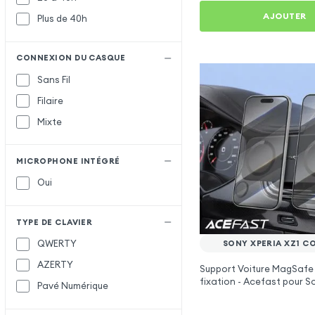
AJOUTER
Plus de 40h
CONNEXION DU CASQUE
Sans Fil
Filaire
Mixte
MICROPHONE INTÉGRÉ
Oui
TYPE DE CLAVIER
QWERTY
SONY XPERIA XZ1 C
AZERTY
Support Voiture MagSafe
fixation - Acefast pour S
Pavé Numérique
XZ1 Compact