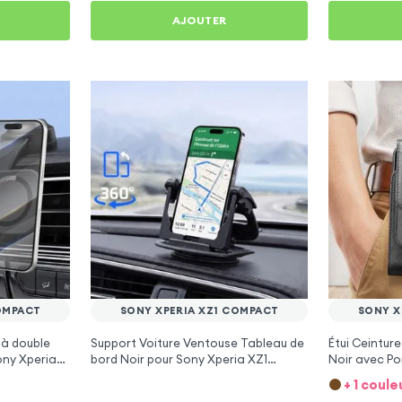
AJOUTER
OMPACT
SONY XPERIA XZ1 COMPACT
SONY X
 à double
Support Voiture Ventouse Tableau de
Étui Ceinture 
ony Xperia
bord Noir pour Sony Xperia XZ1
Noir avec Po
Compact
Xperia XZ1 
+ 1 coule