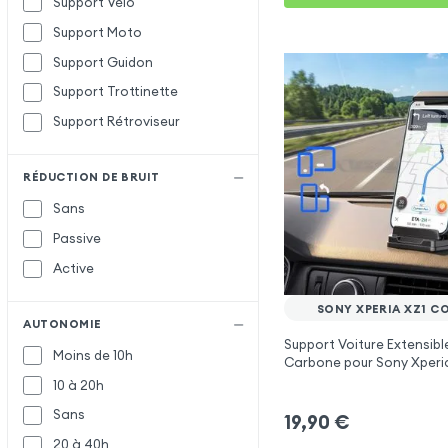
Support Vélo
Support Moto
Support Guidon
Support Trottinette
Support Rétroviseur
RÉDUCTION DE BRUIT
Sans
Passive
Active
SONY XPERIA XZ1 C
AUTONOMIE
Support Voiture Extensible
Moins de 10h
Carbone pour Sony Xperi
Compact
10 à 20h
Sans
19,90
€
20 à 40h