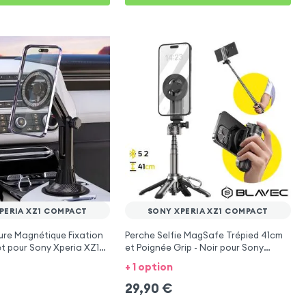
PERIA XZ1 COMPACT
SONY XPERIA XZ1 COMPACT
ure Magnétique Fixation
Perche Selfie MagSafe Trépied 41cm
t pour Sony Xperia XZ1
et Poignée Grip - Noir pour Sony
Xperia XZ1 Compact
+ 1 option
29,90
€