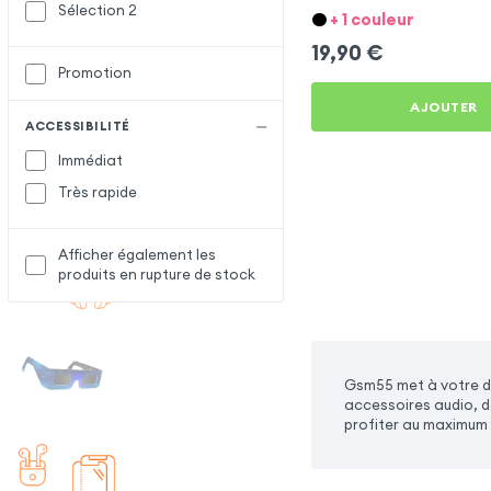
Xperia XZ1 Compact
Sélection 2
+ 1 couleur
19,90
€
Promotion
AJOUTER
ACCESSIBILITÉ
Immédiat
Très rapide
Afficher également les
produits en rupture de stock
Gsm55 met à votre di
accessoires audio, d
profiter au maximum