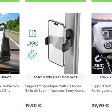
OMPACT
SONY XPERIA XZ1 COMPACT
SONY X
 Pliable Noir
Support Magnétique Multi surfaces
Support Voit
a XZ1
Salle de Sport, frigo pour Sony Xperia
Porte-gobele
XZ1 Compact
Compact
19,90
€
29,90
€