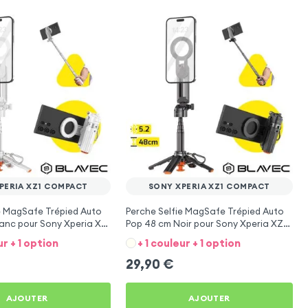
PERIA XZ1 COMPACT
SONY XPERIA XZ1 COMPACT
e MagSafe Trépied Auto
Perche Selfie MagSafe Trépied Auto
anc pour Sony Xperia XZ1
Pop 48 cm Noir pour Sony Xperia XZ1
Compact
ur + 1 option
+ 1 couleur + 1 option
29,90
€
AJOUTER
AJOUTER