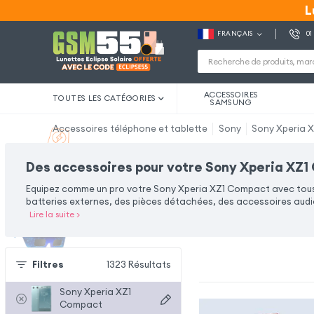
L
L
FRANÇAIS
01
ACCESSOIRES
TOUTES LES CATÉGORIES
SAMSUNG
Accessoires téléphone et tablette
Sony
Sony Xperia 
Des accessoires pour votre Sony Xperia XZ
Equipez comme un pro votre Sony Xperia XZ1 Compact avec tou
batteries externes, des pièces détachées, des accessoires audi
Lire la suite
>
Filtres
1323
Résultats
Sony Xperia XZ1
Compact