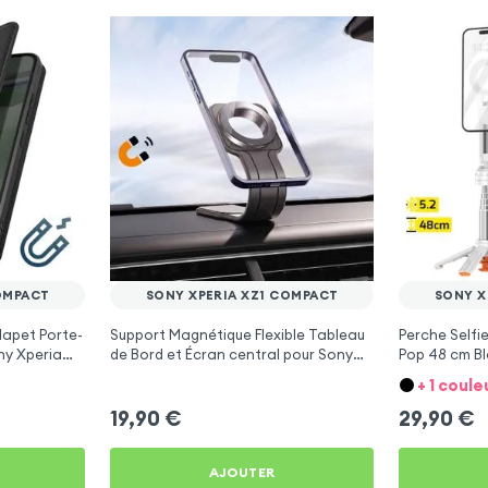
OMPACT
SONY XPERIA XZ1 COMPACT
SONY X
Clapet Porte-
Support Magnétique Flexible Tableau
Perche Selfi
ny Xperia
de Bord et Écran central pour Sony
Pop 48 cm Bl
Xperia XZ1 Compact
Compact
+ 1 coule
19,90
€
29,90
€
AJOUTER