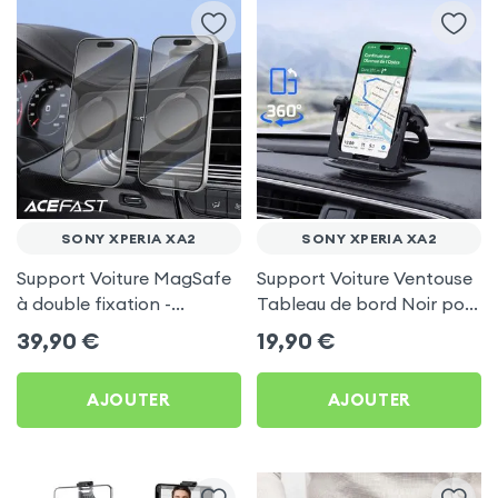
SONY XPERIA XA2
SONY XPERIA XA2
Support Voiture MagSafe
Support Voiture Ventouse
à double fixation -
Tableau de bord Noir pour
Acefast pour Sony Xperia
Sony Xperia XA2
39,90
€
19,90
€
XA2
AJOUTER
AJOUTER