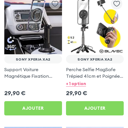
SONY XPERIA XA2
SONY XPERIA XA2
Support Voiture
Perche Selfie MagSafe
Magnétique Fixation
Trépied 41cm et Poignée
Porte-gobelet pour Sony
Grip - Noir pour Sony
+ 1 option
Xperia XA2
Xperia XA2
29,90
€
29,90
€
AJOUTER
AJOUTER