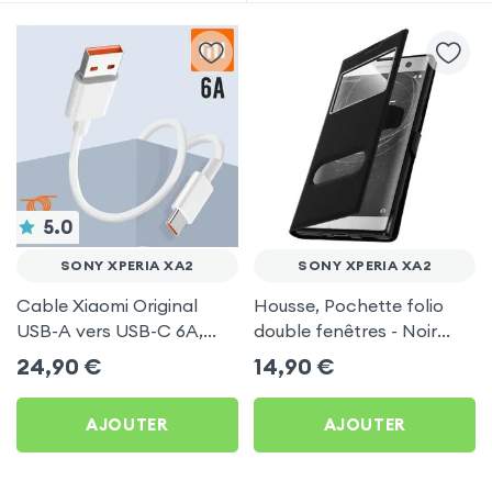
5.0
SONY XPERIA XA2
SONY XPERIA XA2
Cable Xiaomi Original
Housse, Pochette folio
USB-A vers USB-C 6A,
double fenêtres - Noir
Charge Rapide et
pour Sony Xperia XA2
24,90
€
14,90
€
Synchronisation - Blanc
pour Sony Xperia XA2
AJOUTER
AJOUTER