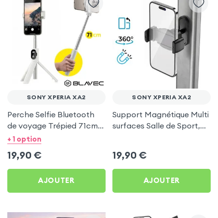
SONY XPERIA XA2
SONY XPERIA XA2
Perche Selfie Bluetooth
Support Magnétique Multi
de voyage Trépied 71cm -
surfaces Salle de Sport,
Blanc pour Sony Xperia
frigo pour Sony Xperia
+ 1 option
XA2
XA2
19,90
€
19,90
€
AJOUTER
AJOUTER