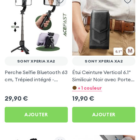
SONY XPERIA XA2
SONY XPERIA XA2
Perche Selfie Bluetooth 63
Étui Ceinture Vertical 6.1''
cm, Trépied intégré -
Similicuir Noir avec Porte
Acefast pour Sony Xperia
carte pour Sony Xperia
+ 1 couleur
XA2
XA2
29,90
€
19,90
€
AJOUTER
AJOUTER