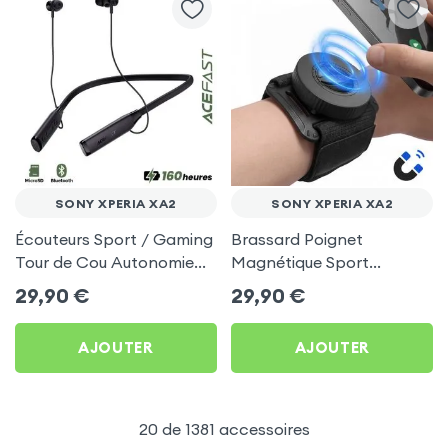
SONY XPERIA XA2
SONY XPERIA XA2
Écouteurs Sport / Gaming
Brassard Poignet
Tour de Cou Autonomie
Magnétique Sport
160h Acefast pour Sony
Universel pour Sony
29,90
€
29,90
€
Xperia XA2
Xperia XA2
AJOUTER
AJOUTER
20 de 1381 accessoires