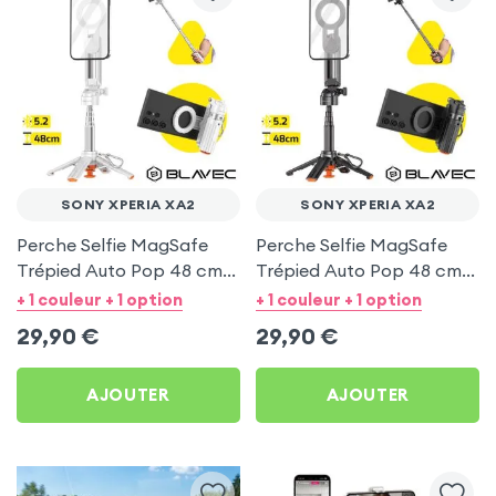
SONY XPERIA XA2
SONY XPERIA XA2
Perche Selfie MagSafe
Perche Selfie MagSafe
Trépied Auto Pop 48 cm
Trépied Auto Pop 48 cm
Blanc pour Sony Xperia
Noir pour Sony Xperia
+ 1 couleur + 1 option
+ 1 couleur + 1 option
XA2
XA2
29,90
€
29,90
€
AJOUTER
AJOUTER