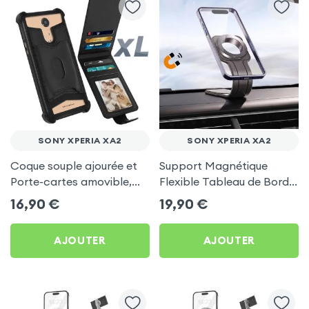
SONY XPERIA XA2
SONY XPERIA XA2
Coque souple ajourée et
Support Magnétique
Porte-cartes amovible,
Flexible Tableau de Bord
avec languette
et Écran central pour
16,90
€
19,90
€
magnétique Noir pour
Sony Xperia XA2
Sony Xperia XA2
AJOUTER
AJOUTER