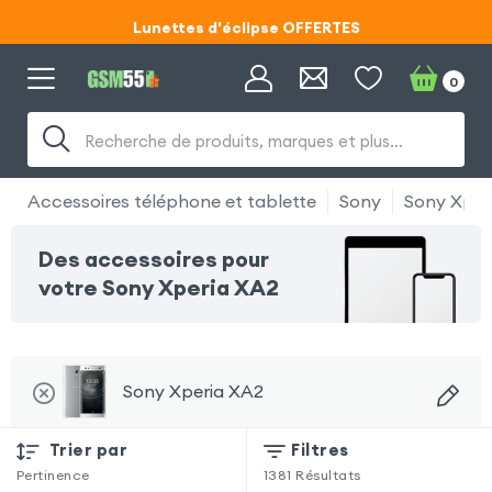
Lunettes d'éclipse OFFERTES
Code ECLIPSE55
0
Lunettes d'éclipse OFFERTES
Recherche de produits, marques et plus…
Code ECLIPSE55
Accessoires téléphone et tablette
Sony
Sony Xper
Des accessoires pour
votre Sony Xperia XA2
Sony Xperia XA2
Trier par
Filtres
Pertinence
1381
Résultats