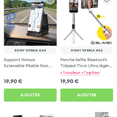
SONY XPERIA XA2
SONY XPERIA XA2
Support Voiture
Perche Selfie Bluetooth
Extensible Pliable Noir
Trépied 71cm Ultra légère
Carbone pour Sony
Blanc pour Sony Xperia
+ 1 couleur + 1 option
Xperia XA2
XA2
19,90
€
19,90
€
AJOUTER
AJOUTER