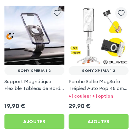
SONY XPERIA 1 2
SONY XPERIA 1 2
Support Magnétique
Perche Selfie MagSafe
Flexible Tableau de Bord
Trépied Auto Pop 48 cm
et Écran central pour
Blanc pour Sony Xperia 1
+ 1 couleur + 1 option
Sony Xperia 1 2
2
19,90
€
29,90
€
AJOUTER
AJOUTER