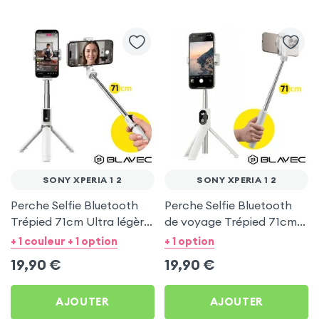
SONY XPERIA 1 2
SONY XPERIA 1 2
Perche Selfie Bluetooth
Perche Selfie Bluetooth
Trépied 71cm Ultra légère
de voyage Trépied 71cm -
Blanc pour Sony Xperia 1
Blanc pour Sony Xperia 1
+ 1 couleur + 1 option
+ 1 option
2
2
19,90
€
19,90
€
AJOUTER
AJOUTER