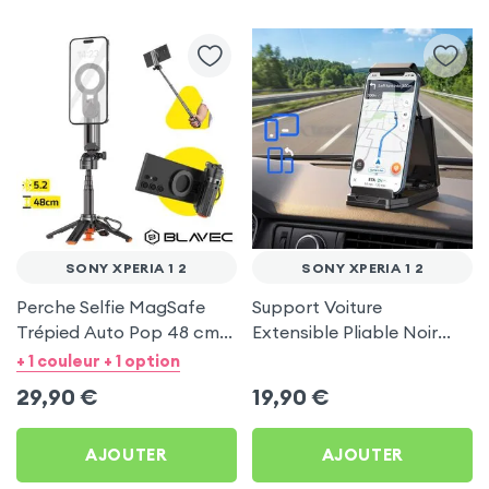
SONY XPERIA 1 2
SONY XPERIA 1 2
Perche Selfie MagSafe
Support Voiture
Trépied Auto Pop 48 cm
Extensible Pliable Noir
Noir pour Sony Xperia 1 2
Carbone pour Sony
+ 1 couleur + 1 option
Xperia 1 2
29,90
€
19,90
€
AJOUTER
AJOUTER