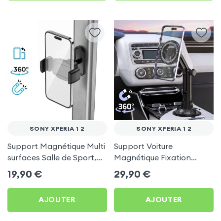
SONY XPERIA 1 2
SONY XPERIA 1 2
Support Magnétique Multi
Support Voiture
surfaces Salle de Sport,
Magnétique Fixation
frigo pour Sony Xperia 1 2
Porte-gobelet pour Sony
19,90
€
29,90
€
Xperia 1 2
AJOUTER
AJOUTER