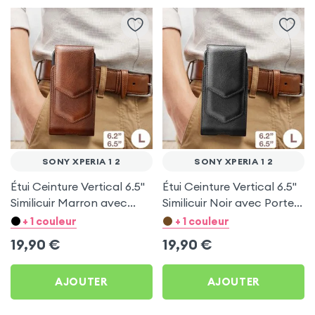
SONY XPERIA 1 2
SONY XPERIA 1 2
Étui Ceinture Vertical 6.5''
Étui Ceinture Vertical 6.5''
Similicuir Marron avec
Similicuir Noir avec Porte
Porte carte pour Sony
carte pour Sony Xperia 1 2
+ 1 couleur
+ 1 couleur
Xperia 1 2
19,90
€
19,90
€
AJOUTER
AJOUTER