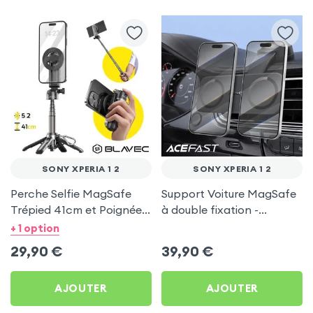
SONY XPERIA 1 2
SONY XPERIA 1 2
Perche Selfie MagSafe
Support Voiture MagSafe
Trépied 41cm et Poignée
à double fixation -
Grip - Noir pour Sony
Acefast pour Sony Xperia
+ 1 option
Xperia 1 2
1 2
29,90
€
39,90
€
AJOUTER
AJOUTER