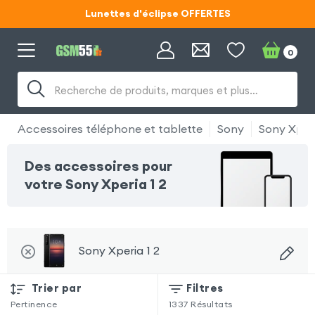
Lunettes d'éclipse OFFERTES
Code ECLIPSE55
0
Lunettes d'éclipse OFFERTES
Code ECLIPSE55
Recherche de produits, marques et plus…
Accessoires téléphone et tablette
Sony
Sony Xperi
Des accessoires pour
votre Sony Xperia 1 2
Sony Xperia 1 2
Trier par
Filtres
Pertinence
1337
Résultats