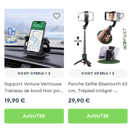
SONY XPERIA 1 2
SONY XPERIA 1 2
Support Voiture Ventouse
Perche Selfie Bluetooth 63
Tableau de bord Noir pour
cm, Trépied intégré -
Sony Xperia 1 2
Acefast pour Sony Xperia
19,90
€
29,90
€
1 2
AJOUTER
AJOUTER