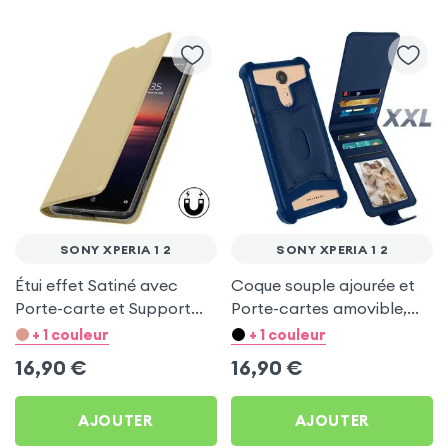
SONY XPERIA 1 2
SONY XPERIA 1 2
Étui effet Satiné avec
Coque souple ajourée et
Porte-carte et Support
Porte-cartes amovible,
vidéo - Or pour Sony
avec languette
+ 1 couleur
+ 1 couleur
Xperia 1 2
magnétique Bleu nuit pour
16,90
€
16,90
€
Sony Xperia 1 2
AJOUTER
AJOUTER