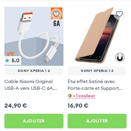
5.0
SONY XPERIA 1 2
SONY XPERIA 1 2
Cable Xiaomi Original
Étui effet Satiné avec
USB-A vers USB-C 6A,
Porte-carte et Support
Charge Rapide et
vidéo - Rose Gold pour
+ 1 couleur
Synchronisation - Blanc
Sony Xperia 1 2
24,90
€
16,90
€
pour Sony Xperia 1 2
AJOUTER
AJOUTER