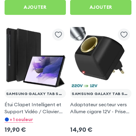
AJOUTER
AJOUTER
SAMSUNG GALAXY TAB S7 FE
SAMSUNG GALAXY TAB S7 FE
Étui Clapet Intelligent et
Adaptateur secteur vers
Support Vidéo / Clavier
Allume cigare 12V - Prise
Noir pour Samsung
220V Noir
+ 1 couleur
Galaxy Tab S7 FE
19,90
€
14,90
€