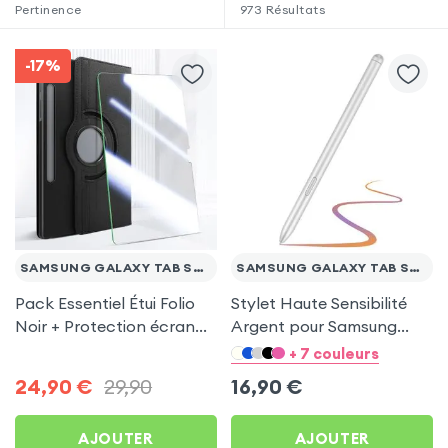
Pertinence
973
Résultats
-17%
SAMSUNG GALAXY TAB S7 FE
SAMSUNG GALAXY TAB S7 FE
Pack Essentiel Étui Folio
Stylet Haute Sensibilité
Noir + Protection écran
Argent pour Samsung
pour Samsung Galaxy
Galaxy Tab S7 FE
+ 7 couleurs
Tab S7 FE
24,90
€
29,90
16,90
€
AJOUTER
AJOUTER