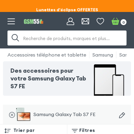
Lunettes d'éclipse OFFERTES
Code ECLIPSE55
0
Lunettes d'éclipse OFFERTES
Recherche de produits, marques et plus…
Code ECLIPSE55
Accessoires téléphone et tablette
Samsung
Samsu
Des accessoires pour
votre Samsung Galaxy Tab
S7 FE
Samsung Galaxy Tab S7 FE
Trier par
Filtres