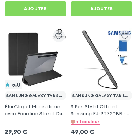
AJOUTER
AJOUTER
5.0
SAMSUNG GALAXY TAB S7 FE
SAMSUNG GALAXY TAB S7 FE
Étui Clapet Magnétique
S Pen Stylet Officiel
avec Fonction Stand, Dux
Samsung EJ-PT730BB -
Ducis - Noir pour Samsung
Noir pour Samsung
+ 1 couleur
Galaxy Tab S7 FE
Galaxy Tab S7 FE
29,90
€
49,00
€