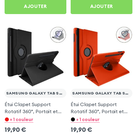
Tab S7 FE
AJOUTER
AJOUTER
SAMSUNG GALAXY TAB S7 FE
SAMSUNG GALAXY TAB S7 FE
Étui Clapet Support
Étui Clapet Support
Rotatif 360°, Portait et
Rotatif 360°, Portait et
Paysage - Noir pour
Paysage - Rouge pour
+ 1 couleur
+ 1 couleur
Samsung Galaxy Tab S7
Samsung Galaxy Tab S7
19,90
€
19,90
€
FE
FE