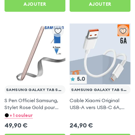
AJOUTER
AJOUTER
5.0
SAMSUNG GALAXY TAB S7 FE
SAMSUNG GALAXY TAB S7 FE
S Pen Officiel Samsung,
Cable Xiaomi Original
Stylet Rose Gold pour
USB-A vers USB-C 6A,
Samsung Galaxy Tab S7
Charge Rapide et
+ 1 couleur
FE
Synchronisation - Blanc
49,90
€
24,90
€
pour Samsung Galaxy