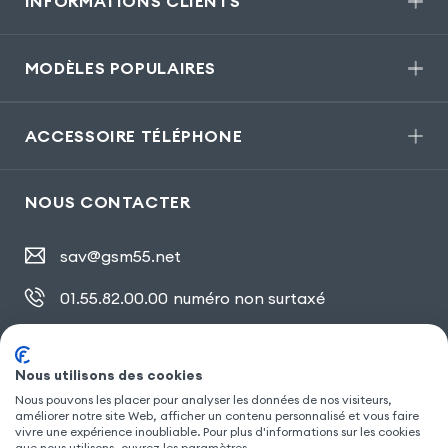
INFORMATIONS CLIENTS
MODÈLES POPULAIRES
ACCESSOIRE TÉLÉPHONE
NOUS CONTACTER
sav@gsm55.net
01.55.82.00.00
numéro non surtaxé
30, bis rue Girard
,
93100 Montreuil
Nous utilisons des cookies
Nous pouvons les placer pour analyser les données de nos visiteurs,
améliorer notre site Web, afficher un contenu personnalisé et vous faire
SUIVEZ NOUS
vivre une expérience inoubliable. Pour plus d'informations sur les cookies
que nous utilisons, ouvrez les paramètres.