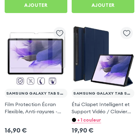
AJOUTER
AJOUTER
SAMSUNG GALAXY TAB S7 FE
SAMSUNG GALAXY TAB S7 FE
Film Protection Écran
Étui Clapet Intelligent et
Flexible, Anti-rayures -
Support Vidéo / Clavier
Transparent pour
Bleu pour Samsung
+ 1 couleur
Samsung Galaxy Tab S7
Galaxy Tab S7 FE
16,90
€
19,90
€
FE