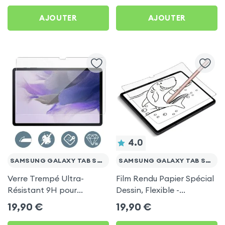
AJOUTER
AJOUTER
4.0
SAMSUNG GALAXY TAB S7 FE
SAMSUNG GALAXY TAB S7 FE
Verre Trempé Ultra-
Film Rendu Papier Spécial
Résistant 9H pour
Dessin, Flexible -
Samsung Galaxy Tab S7
Transparent pour
19,90
€
19,90
€
FE
Samsung Galaxy Tab S7
FE