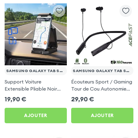
SAMSUNG GALAXY TAB S2 9.7
SAMSUNG GALAXY TAB S2 9.7
Support Voiture
Écouteurs Sport / Gaming
Extensible Pliable Noir
Tour de Cou Autonomie
Carbone pour Samsung
160h Acefast pour
19,90
€
29,90
€
Galaxy Tab S2 9.7
Samsung Galaxy Tab S2
9.7
AJOUTER
AJOUTER