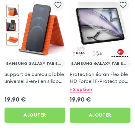
SAMSUNG GALAXY TAB S2 9.7
SAMSUNG GALAXY TAB S2 9.7
Support de bureau pliable
Protection écran Flexible
universel 2-en-1 en silicone
HD Forcell F-Protect pour
pour smartphone et
Samsung Galaxy Tab S2
+ 2 option
tablette - Orange
9.7
19,90
€
19,90
€
AJOUTER
AJOUTER