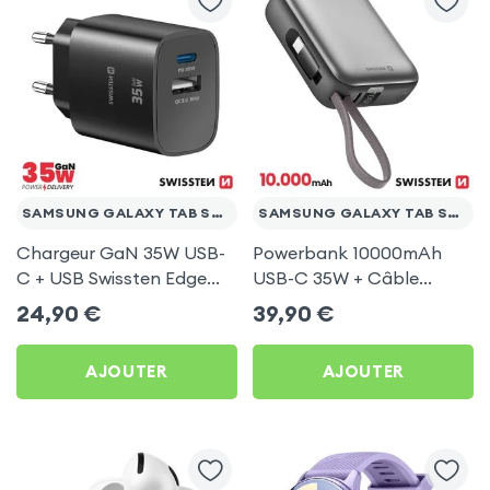
SAMSUNG GALAXY TAB S2 9.7
SAMSUNG GALAXY TAB S2 9.7
Chargeur GaN 35W USB-
Powerbank 10000mAh
C + USB Swissten Edge
USB-C 35W + Câble
Noir pour Samsung
Argent Swissten Space
24,90
€
39,90
€
Galaxy Tab S2 9.7
pour Samsung Galaxy
Tab S2 9.7
AJOUTER
AJOUTER