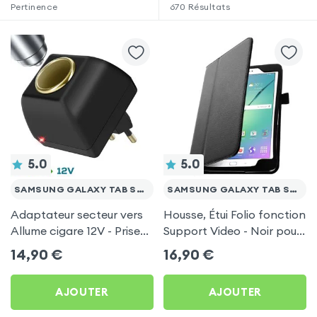
Pertinence
670
Résultats
5.0
5.0
SAMSUNG GALAXY TAB S2 9.7
SAMSUNG GALAXY TAB S2 9.7
Adaptateur secteur vers
Housse, Étui Folio fonction
Allume cigare 12V - Prise
Support Video - Noir pour
220V Noir
Samsung Galaxy Tab S2
14,90
€
16,90
€
9.7
AJOUTER
AJOUTER