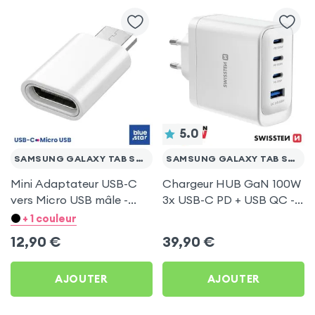
5.0
SAMSUNG GALAXY TAB S2 9.7
SAMSUNG GALAXY TAB S2 9.7
Mini Adaptateur USB-C
Chargeur HUB GaN 100W
vers Micro USB mâle -
3x USB-C PD + USB QC -
Argent pour Samsung
Swissten Core Blanc
+ 1 couleur
Galaxy Tab S2 9.7
12,90
€
39,90
€
AJOUTER
AJOUTER