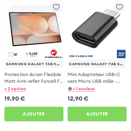
SAMSUNG GALAXY TAB S2 9.7
SAMSUNG GALAXY TAB S2 9.7
Protection écran Flexible
Mini Adaptateur USB-C
Matt Anti-reflet Forcell F-
vers Micro USB mâle -
Protect pour Samsung
Noir pour Samsung
+ 2 option
+ 1 couleur
Galaxy Tab S2 9.7
Galaxy Tab S2 9.7
19,90
€
12,90
€
AJOUTER
AJOUTER