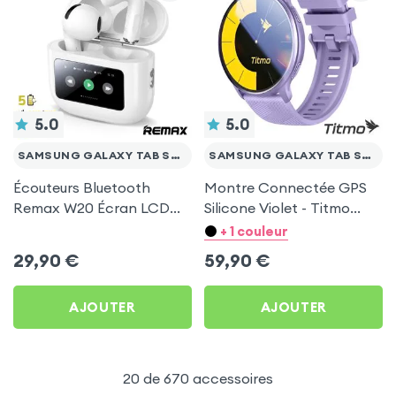
5.0
5.0
SAMSUNG GALAXY TAB S2 9.7
SAMSUNG GALAXY TAB S2 9.7
Écouteurs Bluetooth
Montre Connectée GPS
Remax W20 Écran LCD
Silicone Violet - Titmo
Full-Color pour Samsung
pour Samsung Galaxy
+ 1 couleur
Galaxy Tab S2 9.7
Tab S2 9.7
29,90
€
59,90
€
AJOUTER
AJOUTER
20 de 670 accessoires