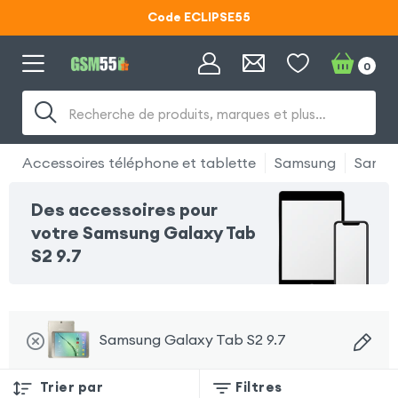
Code ECLIPSE55
Lunettes d'éclipse OFFERTES
0
Code ECLIPSE55
Recherche de produits, marques et plus…
Accessoires téléphone et tablette
Samsung
Samsu
Des accessoires pour
votre Samsung Galaxy Tab
S2 9.7
Samsung Galaxy Tab S2 9.7
Trier par
Filtres