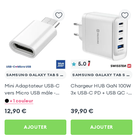
5.0
SAMSUNG GALAXY TAB S 10.5
SAMSUNG GALAXY TAB S 10.5
Mini Adaptateur USB-C
Chargeur HUB GaN 100W
vers Micro USB mâle -
3x USB-C PD + USB QC -
Argent pour Samsung
Swissten Core Blanc
+ 1 couleur
Galaxy Tab S 10.5
12,90
€
39,90
€
AJOUTER
AJOUTER