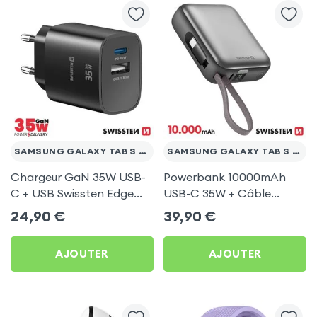
SAMSUNG GALAXY TAB S 10.5
SAMSUNG GALAXY TAB S 10.5
Chargeur GaN 35W USB-
Powerbank 10000mAh
C + USB Swissten Edge
USB-C 35W + Câble
Noir pour Samsung
Argent Swissten Space
24,90
€
39,90
€
Galaxy Tab S 10.5
pour Samsung Galaxy
Tab S 10.5
AJOUTER
AJOUTER