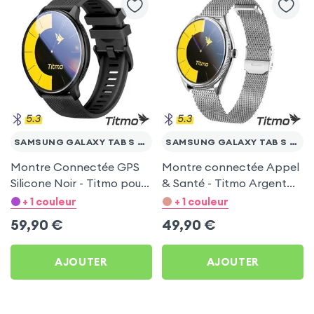
SAMSUNG GALAXY TAB S 10.5
SAMSUNG GALAXY TAB S 10.5
Montre Connectée GPS
Montre connectée Appel
Silicone Noir - Titmo pour
& Santé - Titmo Argent
Samsung Galaxy Tab S
pour Samsung Galaxy
+ 1 couleur
+ 1 couleur
10.5
Tab S 10.5
59,90
€
49,90
€
AJOUTER
AJOUTER