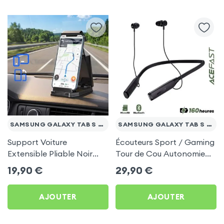
SAMSUNG GALAXY TAB S 10.5
SAMSUNG GALAXY TAB S 10.5
Support Voiture
Écouteurs Sport / Gaming
Extensible Pliable Noir
Tour de Cou Autonomie
Carbone pour Samsung
160h Acefast pour
19,90
€
29,90
€
Galaxy Tab S 10.5
Samsung Galaxy Tab S
10.5
AJOUTER
AJOUTER