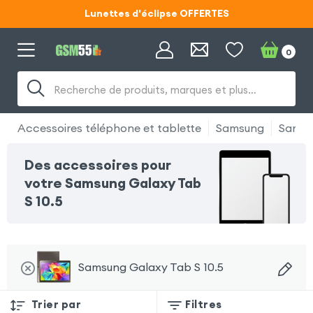
Lunettes d'éclipse OFFERTES
Code ECLIPSE55
0
Lunettes d'éclipse OFFERTES
Recherche de produits, marques et plus…
Code ECLIPSE55
Accessoires téléphone et tablette
Samsung
Samsu
Des accessoires pour
votre Samsung Galaxy Tab
S 10.5
Samsung Galaxy Tab S 10.5
Trier par
Filtres