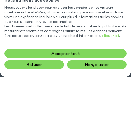
Nous utilisons des cookies
Nous pouvons les placer pour analyser les données de nos visiteurs,
ACCESSOIRE TÉLÉPHONE
améliorer notre site Web, afficher un contenu personnalisé et vous faire
vivre une expérience inoubliable. Pour plus d'informations sur les cookies
que nous utilisons, ouvrez les paramètres.
Les données sont collectées dans le but de personnaliser la publicité et de
NOUS CONTACTER
mesurer l'efficacité des campagnes publicitaires. Les données peuvent
être partagées avec Google LLC. Pour plus d'informations,
cliquez ici
.
sav@gsm55.net
Accepter tout
01.55.82.00.00
numéro non surtaxé
Refuser
Non, ajuster
30, bis rue Girard
,
93100 Montreuil
SUIVEZ NOUS