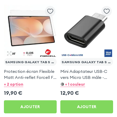
SAMSUNG GALAXY TAB S 10.5
SAMSUNG GALAXY TAB S 10.5
Protection écran Flexible
Mini Adaptateur USB-C
Matt Anti-reflet Forcell F-
vers Micro USB mâle -
Protect pour Samsung
Noir pour Samsung
+ 2 option
+ 1 couleur
Galaxy Tab S 10.5
Galaxy Tab S 10.5
19,90
€
12,90
€
AJOUTER
AJOUTER