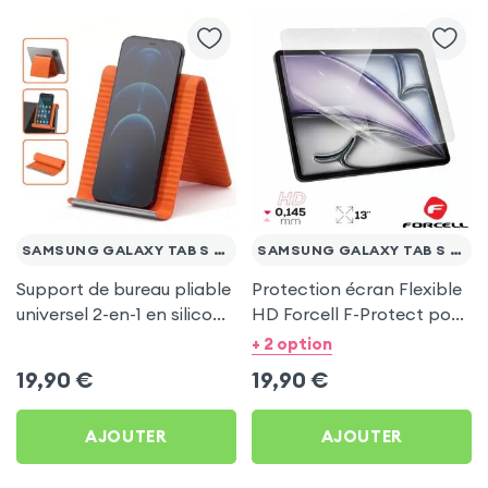
SAMSUNG GALAXY TAB S 10.5
SAMSUNG GALAXY TAB S 10.5
Support de bureau pliable
Protection écran Flexible
universel 2-en-1 en silicone
HD Forcell F-Protect pour
pour smartphone et
Samsung Galaxy Tab S
+ 2 option
tablette - Orange
10.5
19,90
€
19,90
€
AJOUTER
AJOUTER