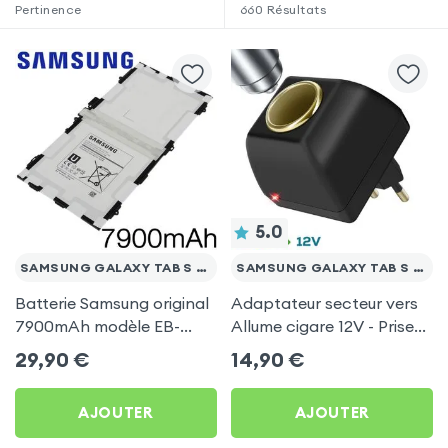
Pertinence
660
Résultats
5.0
SAMSUNG GALAXY TAB S 10.5
SAMSUNG GALAXY TAB S 10.5
Batterie Samsung original
Adaptateur secteur vers
7900mAh modèle EB-
Allume cigare 12V - Prise
BT800FBU pour Samsung
220V Noir
29,90
€
14,90
€
Galaxy Tab S 10.5
AJOUTER
AJOUTER