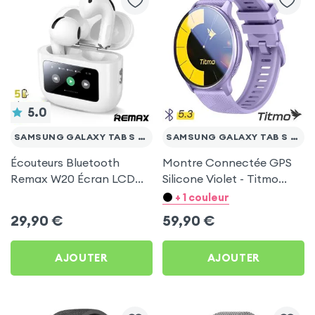
5.0
SAMSUNG GALAXY TAB S 10.5
SAMSUNG GALAXY TAB S 10.5
Écouteurs Bluetooth
Montre Connectée GPS
Remax W20 Écran LCD
Silicone Violet - Titmo
Full-Color pour Samsung
pour Samsung Galaxy
+ 1 couleur
Galaxy Tab S 10.5
Tab S 10.5
29,90
€
59,90
€
AJOUTER
AJOUTER