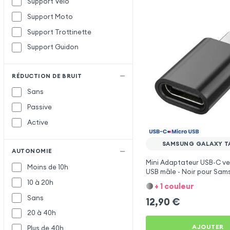
Support Vélo
Support Moto
Support Trottinette
Support Guidon
RÉDUCTION DE BRUIT
Sans
Passive
Active
SAMSUNG GALAXY TA
AUTONOMIE
Mini Adaptateur USB-C ve
Moins de 10h
USB mâle - Noir pour Sam
Tab E 9.6
10 à 20h
+ 1 couleur
Sans
12,90
€
20 à 40h
AJOUTER
Plus de 40h