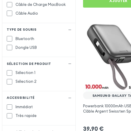
AJOUTER
Câble de Charge MacBook
Câble Audio
TYPE DE SOURIS
Bluetooth
Dongle USB
SÉLECTION DE PRODUIT
Sélection 1
Sélection 2
SAMSUNG GALAXY TA
ACCESSIBILITÉ
Powerbank 10000mAh USB
Immédiat
Câble Argent Swissten S
Très rapide
Samsung Galaxy Tab E 9.
39,90
€