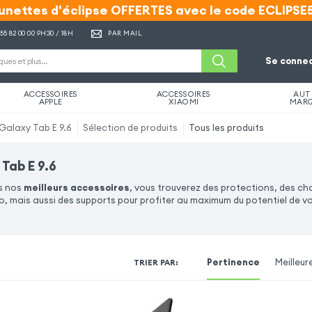
unettes d'éclipse OFFERTES avec le code ECLIPSE
unettes d'éclipse OFFERTES avec le code ECLIPSE
 55 82 00 00
9H30 / 18H
PAR MAIL
Se connec
ACCESSOIRES
ACCESSOIRES
AUT
APPLE
XIAOMI
MAR
alaxy Tab E 9.6
Sélection de produits
Tous les produits
Tab E 9.6
us nos
meilleurs accessoires
, vous trouverez des protections, des ch
o, mais aussi des supports pour profiter au maximum du potentiel de 
Pertinence
Meilleur
TRIER PAR
: