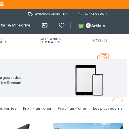
55
55
LIVRAISON GRATUITE
ECHANGE 30J
ter & s'inscrire
Article
0
RES
CATÉGORIES
COQUES
QUES
POPULAIRES
argeurs, des
votre Samsun
...
es ventes
Prix : + au - cher
Prix : - au + cher
Les plus récents