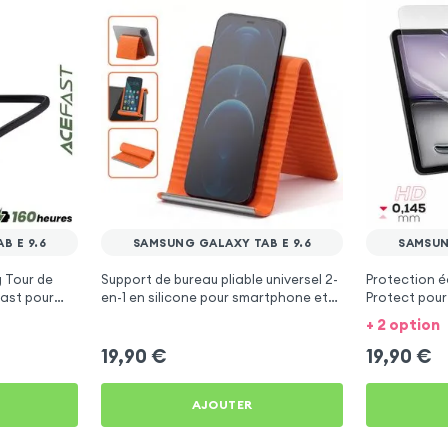
B E 9.6
SAMSUNG GALAXY TAB E 9.6
SAMSUN
 Tour de
Support de bureau pliable universel 2-
Protection éc
ast pour
en-1 en silicone pour smartphone et
Protect pou
6
tablette - Orange
9.6
+ 2 option
19,90
€
19,90
€
AJOUTER