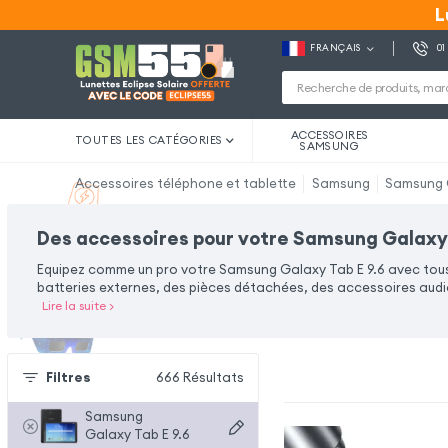
L
L
FRANÇAIS
01
ACCESSOIRES
TOUTES LES CATÉGORIES
SAMSUNG
Accessoires téléphone et tablette
Samsung
Samsung G
Des accessoires pour votre Samsung Galaxy 
Equipez comme un pro votre Samsung Galaxy Tab E 9.6 avec to
batteries externes, des pièces détachées, des accessoires audi
Lire la suite
>
Filtres
666
Résultats
Samsung
Galaxy Tab E 9.6