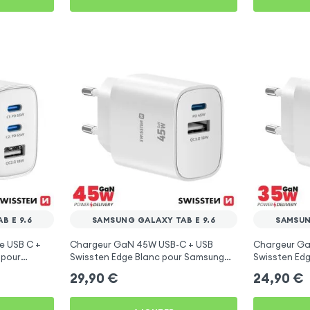
B E 9.6
SAMSUNG GALAXY TAB E 9.6
SAMSUN
e USB C +
Chargeur GaN 45W USB-C + USB
Chargeur Ga
 pour
Swissten Edge Blanc pour Samsung
Swissten Ed
6
Galaxy Tab E 9.6
Galaxy Tab E
29,90
€
24,90
€