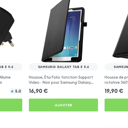
B E 9.6
SAMSUNG GALAXY TAB E 9.6
SAMSUN
Allume
Housse, Étui Folio fonction Support
Housse de pr
ir
Video - Noir pour Samsung Galaxy
rotative 360
Tab E 9.6
Galaxy Tab E
16,90
€
19,90
€
5.0
AJOUTER