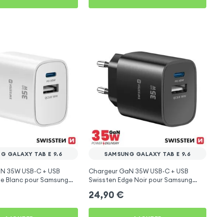
G GALAXY TAB E 9.6
SAMSUNG GALAXY TAB E 9.6
N 35W USB-C + USB
Chargeur GaN 35W USB-C + USB
ge Blanc pour Samsung
Swissten Edge Noir pour Samsung
 9.6
Galaxy Tab E 9.6
24,90
€