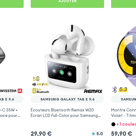
AJOUTER
B E 9.6
SAMSUNG GALAXY TAB E 9.6
SAMSUN
-C 35W +
Écouteurs Bluetooth Remax W20
Montre Conn
pace pour
Écran LCD Full-Color pour Samsung
Violet - Tit
6
Galaxy Tab E 9.6
Tab E 9.6
+ 1 coule
29,90
€
59,90
€
5.0