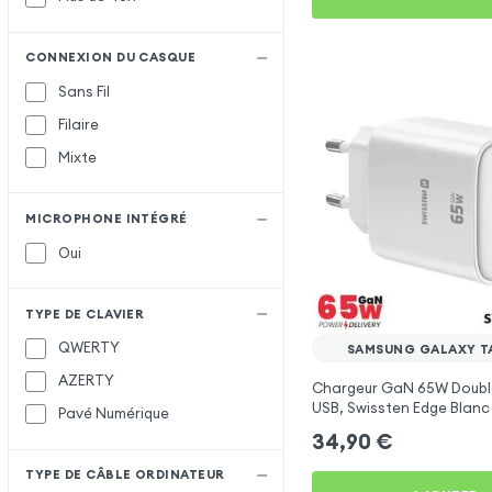
CONNEXION DU CASQUE
Sans Fil
Filaire
Mixte
MICROPHONE INTÉGRÉ
Oui
TYPE DE CLAVIER
QWERTY
SAMSUNG GALAXY TA
AZERTY
Chargeur GaN 65W Doubl
USB, Swissten Edge Blanc
Pavé Numérique
Samsung Galaxy Tab E 9.
34,90
€
TYPE DE CÂBLE ORDINATEUR