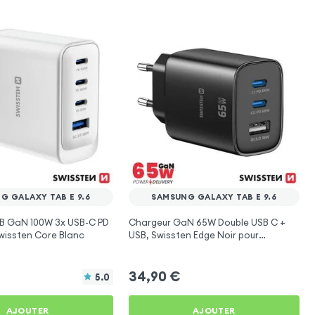
G GALAXY TAB E 9.6
SAMSUNG GALAXY TAB E 9.6
B GaN 100W 3x USB-C PD
Chargeur GaN 65W Double USB C +
wissten Core Blanc
USB, Swissten Edge Noir pour
Samsung Galaxy Tab E 9.6
34,90
€
5.0
AJOUTER
AJOUTER