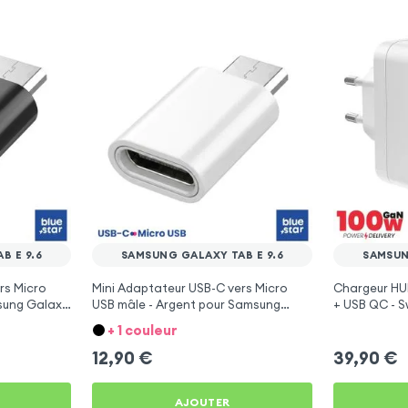
B E 9.6
SAMSUNG GALAXY TAB E 9.6
SAMSUN
rs Micro
Mini Adaptateur USB-C vers Micro
Chargeur HU
sung Galaxy
USB mâle - Argent pour Samsung
+ USB QC - S
Galaxy Tab E 9.6
+ 1 couleur
12,90
€
39,90
€
AJOUTER