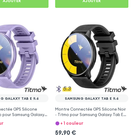
AJOUTER
AJOUTER
G GALAXY TAB E 9.6
SAMSUNG GALAXY TAB E 9.6
ectée GPS Silicone
Montre Connectée GPS Silicone Noir
mo pour Samsung Galaxy
- Titmo pour Samsung Galaxy Tab E
9.6
ur
+ 1 couleur
59,90
€