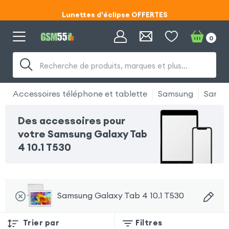
Lunettes d'éclipse OFFERTES
Code ECLIPSE55
0
Lunettes d'éclipse OFFERTES
Recherche de produits, marques et plus…
Code ECLIPSE55
Accessoires téléphone et tablette
Samsung
Samsu
Des accessoires pour
votre Samsung Galaxy Tab
4 10.1 T530
Samsung Galaxy Tab 4 10.1 T530
Trier par
Filtres