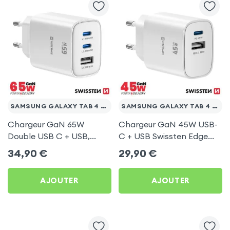
SAMSUNG GALAXY TAB 4 10.1 T530
SAMSUNG GALAXY TAB 4 10.1 T530
Chargeur GaN 65W
Chargeur GaN 45W USB-
Double USB C + USB,
C + USB Swissten Edge
Swissten Edge Blanc pour
Blanc pour Samsung
34,90
€
29,90
€
Samsung Galaxy Tab 4
Galaxy Tab 4 10.1 T530
10.1 T530
AJOUTER
AJOUTER