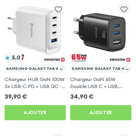
5.0
SAMSUNG GALAXY TAB 4 10.1 T530
SAMSUNG GALAXY TAB 4 10.1 T530
Chargeur HUB GaN 100W
Chargeur GaN 65W
3x USB-C PD + USB QC -
Double USB C + USB,
Swissten Core Blanc
Swissten Edge Noir pour
39,90
€
34,90
€
Samsung Galaxy Tab 4
10.1 T530
AJOUTER
AJOUTER