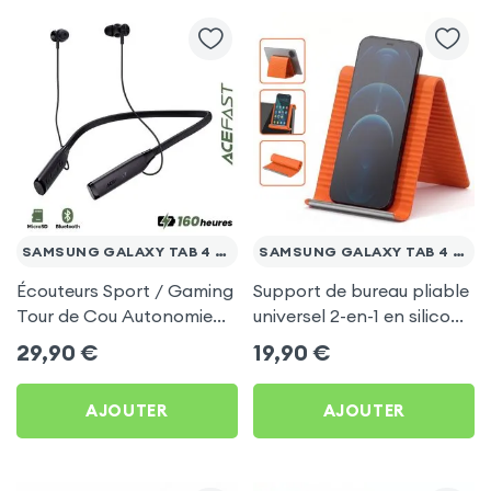
SAMSUNG GALAXY TAB 4 10.1 T530
SAMSUNG GALAXY TAB 4 10.1 T530
Écouteurs Sport / Gaming
Support de bureau pliable
Tour de Cou Autonomie
universel 2-en-1 en silicone
160h Acefast pour
pour smartphone et
29,90
€
19,90
€
Samsung Galaxy Tab 4
tablette - Orange
10.1 T530
AJOUTER
AJOUTER