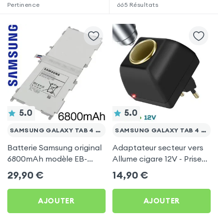
Pertinence
665
Résultats
5.0
5.0
SAMSUNG GALAXY TAB 4 10.1 T530
SAMSUNG GALAXY TAB 4 10.1 T530
Batterie Samsung original
Adaptateur secteur vers
6800mAh modèle EB-
Allume cigare 12V - Prise
BT530FBE pour Samsung
220V Noir
29,90
€
14,90
€
Galaxy Tab 4 10.1 T530
AJOUTER
AJOUTER