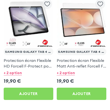
SAMSUNG GALAXY TAB 4 10.1 T530
SAMSUNG GALAXY TAB 4 10.1 T530
Protection écran Flexible
Protection écran Flexible
HD Forcell F-Protect pour
Matt Anti-reflet Forcell F-
Samsung Galaxy Tab 4
Protect pour Samsung
+ 2 option
+ 2 option
10.1 T530
Galaxy Tab 4 10.1 T530
19,90
€
19,90
€
AJOUTER
AJOUTER