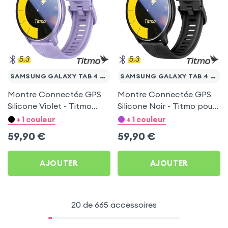
SAMSUNG GALAXY TAB 4 10.1 T530
SAMSUNG GALAXY TAB 4 10.1 T530
Montre Connectée GPS
Montre Connectée GPS
Silicone Violet - Titmo
Silicone Noir - Titmo pour
pour Samsung Galaxy
Samsung Galaxy Tab 4
+ 1 couleur
+ 1 couleur
Tab 4 10.1 T530
10.1 T530
59,90
€
59,90
€
AJOUTER
AJOUTER
20 de 665 accessoires