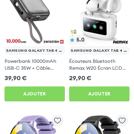
5.0
SAMSUNG GALAXY TAB 4 10.1 T530
SAMSUNG GALAXY TAB 4 10.1 T530
Powerbank 10000mAh
Écouteurs Bluetooth
USB-C 35W + Câble
Remax W20 Écran LCD
Argent Swissten Space
Full-Color pour Samsung
39,90
€
29,90
€
pour Samsung Galaxy
Galaxy Tab 4 10.1 T530
Tab 4 10.1 T530
AJOUTER
AJOUTER