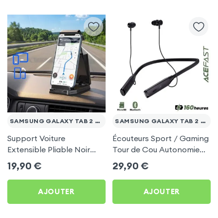
SAMSUNG GALAXY TAB 2 10.1 WI-FI P5110
SAMSUNG GALAXY TAB 2 10.1 WI-FI P5110
Support Voiture
Écouteurs Sport / Gaming
Extensible Pliable Noir
Tour de Cou Autonomie
Carbone pour Samsung
160h Acefast pour
19,90
€
29,90
€
Galaxy Tab 2 10.1 Wi-Fi
Samsung Galaxy Tab 2
P5110
10.1 Wi-Fi P5110
AJOUTER
AJOUTER