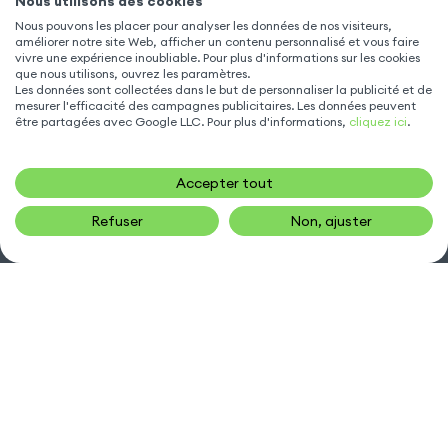
Nous utilisons des cookies
ACCESSOIRE TÉLÉPHONE
Nous pouvons les placer pour analyser les données de nos visiteurs,
améliorer notre site Web, afficher un contenu personnalisé et vous faire
vivre une expérience inoubliable. Pour plus d'informations sur les cookies
NOUS CONTACTER
que nous utilisons, ouvrez les paramètres.
Les données sont collectées dans le but de personnaliser la publicité et de
mesurer l'efficacité des campagnes publicitaires. Les données peuvent
sav@gsm55.net
être partagées avec Google LLC. Pour plus d'informations,
cliquez ici
.
01.55.82.00.00
numéro non surtaxé
Accepter tout
30, bis rue Girard
,
93100 Montreuil
Refuser
Non, ajuster
SUIVEZ NOUS