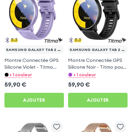
SAMSUNG GALAXY TAB 2 10.1 WI-FI P5110
SAMSUNG GALAXY TAB 2 10.1 WI-FI P5110
Montre Connectée GPS
Montre Connectée GPS
Silicone Violet - Titmo
Silicone Noir - Titmo pour
pour Samsung Galaxy
Samsung Galaxy Tab 2
+ 1 couleur
+ 1 couleur
Tab 2 10.1 Wi-Fi P5110
10.1 Wi-Fi P5110
59,90
€
59,90
€
AJOUTER
AJOUTER