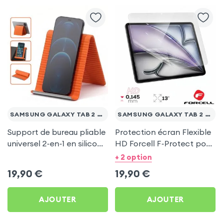
SAMSUNG GALAXY TAB 2 10.1 WI-FI P5110
SAMSUNG GALAXY TAB 2 10.1 WI-FI P5110
Support de bureau pliable
Protection écran Flexible
universel 2-en-1 en silicone
HD Forcell F-Protect pour
pour smartphone et
Samsung Galaxy Tab 2
+ 2 option
tablette - Orange
10.1 Wi-Fi P5110
19,90
€
19,90
€
AJOUTER
AJOUTER