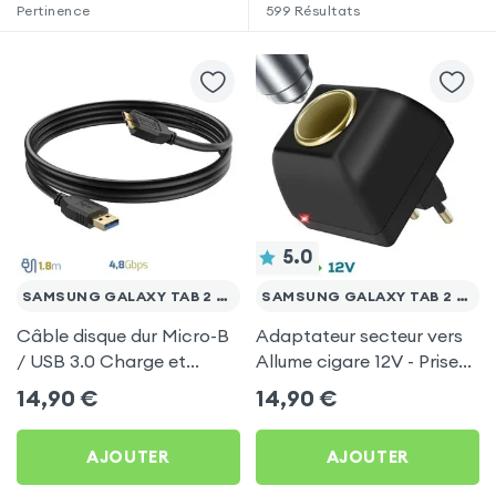
Pertinence
599
Résultats
5.0
SAMSUNG GALAXY TAB 2 10.1 WI-FI P5110
SAMSUNG GALAXY TAB 2 10.1 WI-FI P5110
Câble disque dur Micro-B
Adaptateur secteur vers
/ USB 3.0 Charge et
Allume cigare 12V - Prise
Transfert 4,8 Gpbs - Noir
220V Noir
14,90
€
14,90
€
1.8m
AJOUTER
AJOUTER