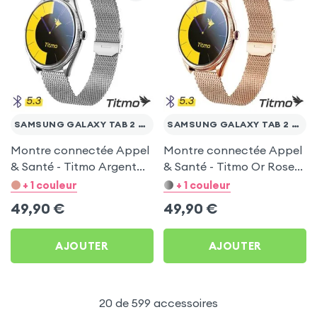
SAMSUNG GALAXY TAB 2 10.1 WI-FI P5110
SAMSUNG GALAXY TAB 2 10.1 WI-FI P5110
Montre connectée Appel
Montre connectée Appel
& Santé - Titmo Argent
& Santé - Titmo Or Rose
pour Samsung Galaxy
pour Samsung Galaxy
+ 1 couleur
+ 1 couleur
Tab 2 10.1 Wi-Fi P5110
Tab 2 10.1 Wi-Fi P5110
49,90
€
49,90
€
AJOUTER
AJOUTER
20 de 599 accessoires