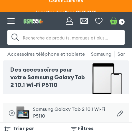
Lunettes d'éclipse OFFERTES
Code ECLIPSE55
0
Recherche de produits, marques et plus…
Accessoires téléphone et tablette
Samsung
Samsun
Des accessoires pour
votre Samsung Galaxy Tab
2 10.1 Wi-Fi P5110
Samsung Galaxy Tab 2 10.1 Wi-Fi
P5110
Trier par
Filtres