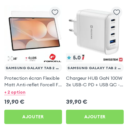
5.0
SAMSUNG GALAXY TAB 2 10.1 WI-FI P5110
SAMSUNG GALAXY TAB 2 10.1 WI-FI P5110
Protection écran Flexible
Chargeur HUB GaN 100W
Matt Anti-reflet Forcell F-
3x USB-C PD + USB QC -
Protect pour Samsung
Swissten Core Blanc
+ 2 option
Galaxy Tab 2 10.1 Wi-Fi
19,90
€
39,90
€
P5110
AJOUTER
AJOUTER