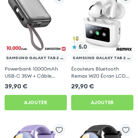
5.0
SAMSUNG GALAXY TAB 2 10.1 WI-FI P5110
SAMSUNG GALAXY TAB 2 10.1 WI-FI P5110
Powerbank 10000mAh
Écouteurs Bluetooth
USB-C 35W + Câble
Remax W20 Écran LCD
Argent Swissten Space
Full-Color pour Samsung
39,90
€
29,90
€
pour Samsung Galaxy
Galaxy Tab 2 10.1 Wi-Fi
Tab 2 10.1 Wi-Fi P5110
P5110
AJOUTER
AJOUTER