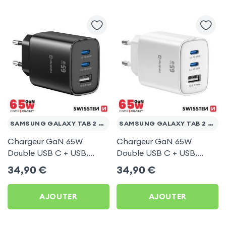
SAMSUNG GALAXY TAB 2 10.1 WI-FI P5110
SAMSUNG GALAXY TAB 2 10.1 WI-FI P5110
Chargeur GaN 65W
Chargeur GaN 65W
Double USB C + USB,
Double USB C + USB,
Swissten Edge Noir pour
Swissten Edge Blanc pour
34,90
€
34,90
€
Samsung Galaxy Tab 2
Samsung Galaxy Tab 2
10.1 Wi-Fi P5110
10.1 Wi-Fi P5110
AJOUTER
AJOUTER