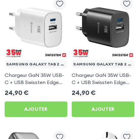
SAMSUNG GALAXY TAB 2 10.1 WI-FI P5110
SAMSUNG GALAXY TAB 2 10.1 WI-FI P5110
Chargeur GaN 35W USB-
Chargeur GaN 35W USB-
C + USB Swissten Edge
C + USB Swissten Edge
Blanc pour Samsung
Noir pour Samsung
24,90
€
24,90
€
Galaxy Tab 2 10.1 Wi-Fi
Galaxy Tab 2 10.1 Wi-Fi
P5110
P5110
AJOUTER
AJOUTER