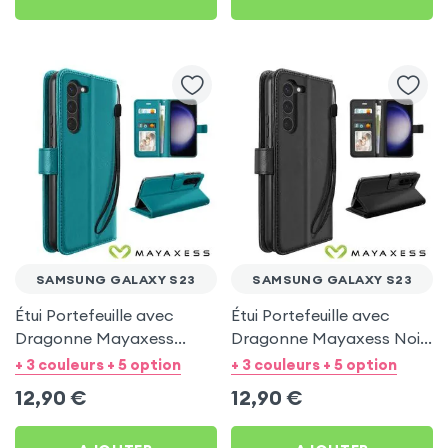
SAMSUNG GALAXY S23
SAMSUNG GALAXY S23
Étui Portefeuille avec
Étui Portefeuille avec
Dragonne Mayaxess
Dragonne Mayaxess Noir
Turquoise pour Samsung
pour Samsung Galaxy S23
+ 3 couleurs + 5 option
+ 3 couleurs + 5 option
Galaxy S23
12,90
€
12,90
€