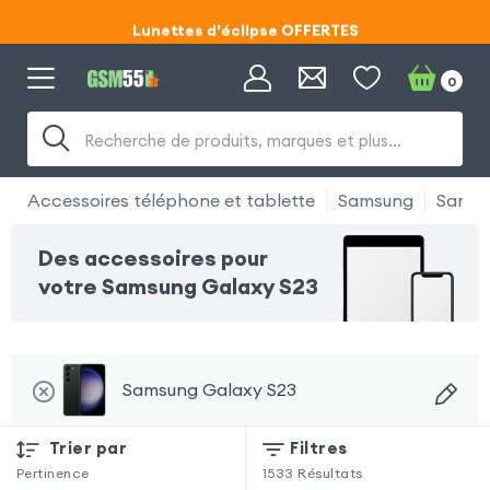
Lunettes d'éclipse OFFERTES
Code ECLIPSE55
0
Lunettes d'éclipse OFFERTES
Recherche de produits, marques et plus…
Code ECLIPSE55
Accessoires téléphone et tablette
Samsung
Samsu
Des accessoires pour
votre Samsung Galaxy S23
Samsung Galaxy S23
Trier par
Filtres
Pertinence
1533
Résultats