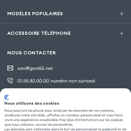
MODÈLES POPULAIRES
ACCESSOIRE TÉLÉPHONE
NOUS CONTACTER
sav@gsm55.net
01.55.82.00.00
numéro non surtaxé
30, bis rue Girard
,
93100 Montreuil
Nous utilisons des cookies
Nous pouvons les placer pour analyser les données de nos visiteurs,
SUIVEZ NOUS
améliorer notre site Web, afficher un contenu personnalisé et vous faire
vivre une expérience inoubliable. Pour plus d'informations sur les cookies
que nous utilisons, ouvrez les paramètres.
Les données sont collectées dans le but de personnaliser la publicité et de