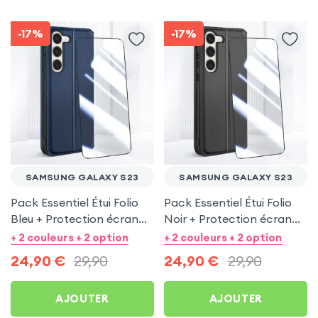
-17%
-17%
SAMSUNG GALAXY S23
SAMSUNG GALAXY S23
Pack Essentiel Étui Folio
Pack Essentiel Étui Folio
Bleu + Protection écran
Noir + Protection écran
pour Samsung Galaxy S23
pour Samsung Galaxy S23
+ 2 couleurs + 2 option
+ 2 couleurs + 2 option
24,90
€
29,90
24,90
€
29,90
AJOUTER
AJOUTER