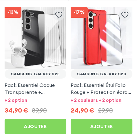
-13%
-17%
SAMSUNG GALAXY S23
SAMSUNG GALAXY S23
Pack Essentiel Coque
Pack Essentiel Étui Folio
Transparente +
Rouge + Protection écran
Protection écran +
pour Samsung Galaxy S23
+ 2 option
+ 2 couleurs + 2 option
Écouteurs sans fil pour
34,90
€
39,90
24,90
€
29,90
Samsung Galaxy S23
AJOUTER
AJOUTER