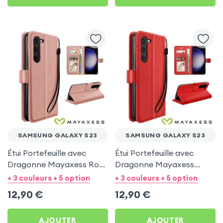
SAMSUNG GALAXY S23
SAMSUNG GALAXY S23
Étui Portefeuille avec
Étui Portefeuille avec
Dragonne Mayaxess Rose
Dragonne Mayaxess
gold pour Samsung
Rouge pour Samsung
+ 3 couleurs + 5 option
+ 3 couleurs + 5 option
Galaxy S23
Galaxy S23
12,90
€
12,90
€
AJOUTER
AJOUTER