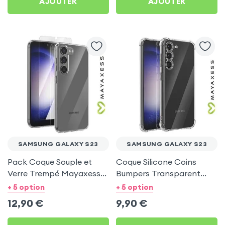
AJOUTER
AJOUTER
SAMSUNG GALAXY S23
SAMSUNG GALAXY S23
Pack Coque Souple et
Coque Silicone Coins
Verre Trempé Mayaxess
Bumpers Transparent
pour Samsung Galaxy S23
Mayaxess pour Samsung
+ 5 option
+ 5 option
Galaxy S23
12,90
€
9,90
€