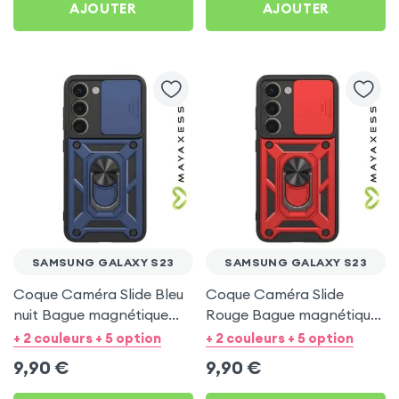
AJOUTER
AJOUTER
SAMSUNG GALAXY S23
SAMSUNG GALAXY S23
Coque Caméra Slide Bleu
Coque Caméra Slide
nuit Bague magnétique
Rouge Bague magnétique
pour Samsung Galaxy S23
pour Samsung Galaxy S23
+ 2 couleurs + 5 option
+ 2 couleurs + 5 option
9,90
€
9,90
€