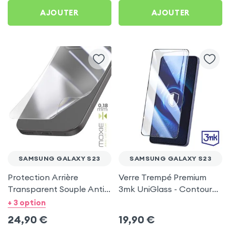
AJOUTER
AJOUTER
SAMSUNG GALAXY S23
SAMSUNG GALAXY S23
Protection Arrière
Verre Trempé Premium
Transparent Souple Anti-
3mk UniGlass - Contour
rayures pour Samsung
Noir pour Samsung
+ 3 option
Galaxy S23
Galaxy S23
24,90
€
19,90
€