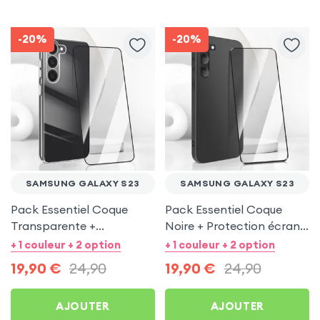
-20%
-20%
SAMSUNG GALAXY S23
SAMSUNG GALAXY S23
Pack Essentiel Coque
Pack Essentiel Coque
Transparente +
Noire + Protection écran
Protection écran pour
pour Samsung Galaxy S23
+ 1 couleur + 2 option
+ 1 couleur + 2 option
Samsung Galaxy S23
19,90
€
24,90
19,90
€
24,90
AJOUTER
AJOUTER