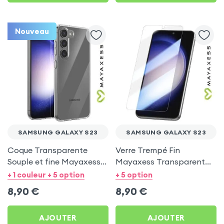
Nouveau
SAMSUNG GALAXY S23
SAMSUNG GALAXY S23
Coque Transparente
Verre Trempé Fin
Souple et fine Mayaxess
Mayaxess Transparent
pour Samsung Galaxy S23
pour Samsung Galaxy S23
+ 1 couleur + 5 option
+ 5 option
8,90
€
8,90
€
AJOUTER
AJOUTER