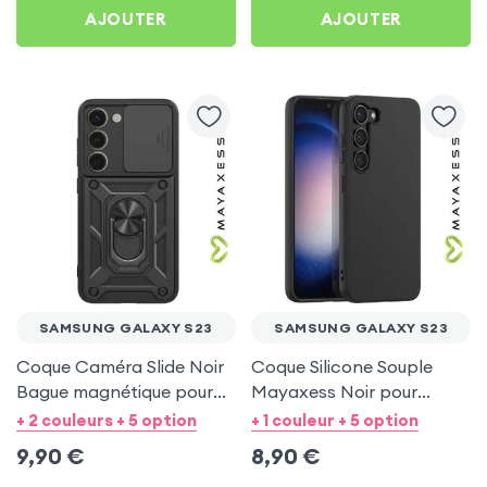
AJOUTER
AJOUTER
SAMSUNG GALAXY S23
SAMSUNG GALAXY S23
Coque Caméra Slide Noir
Coque Silicone Souple
Bague magnétique pour
Mayaxess Noir pour
Samsung Galaxy S23
Samsung Galaxy S23
+ 2 couleurs + 5 option
+ 1 couleur + 5 option
9,90
€
8,90
€