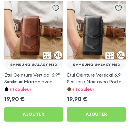
SAMSUNG GALAXY M62
SAMSUNG GALAXY M62
Étui Ceinture Vertical 6.9''
Étui Ceinture Vertical 6.9''
Similicuir Marron avec
Similicuir Noir avec Porte
Porte carte pour Samsung
carte pour Samsung
+ 1 couleur
+ 1 couleur
Galaxy M62
Galaxy M62
19,90
€
19,90
€
AJOUTER
AJOUTER