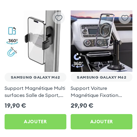
SAMSUNG GALAXY M62
SAMSUNG GALAXY M62
Support Magnétique Multi
Support Voiture
surfaces Salle de Sport,
Magnétique Fixation
frigo pour Samsung
Porte-gobelet pour
19,90
€
29,90
€
Galaxy M62
Samsung Galaxy M62
AJOUTER
AJOUTER