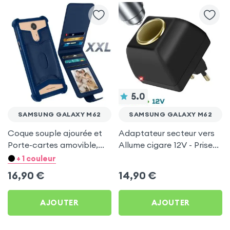
5.0
SAMSUNG GALAXY M62
SAMSUNG GALAXY M62
Coque souple ajourée et
Adaptateur secteur vers
Porte-cartes amovible,
Allume cigare 12V - Prise
avec languette
220V Noir
+ 1 couleur
magnétique Bleu nuit pour
16,90
€
14,90
€
Samsung Galaxy M62
AJOUTER
AJOUTER