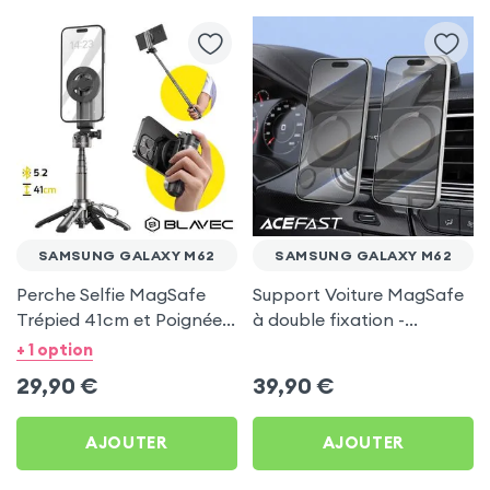
SAMSUNG GALAXY M62
SAMSUNG GALAXY M62
Perche Selfie MagSafe
Support Voiture MagSafe
Trépied 41cm et Poignée
à double fixation -
Grip - Noir pour Samsung
Acefast pour Samsung
+ 1 option
Galaxy M62
Galaxy M62
29,90
€
39,90
€
AJOUTER
AJOUTER