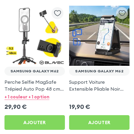
SAMSUNG GALAXY M62
SAMSUNG GALAXY M62
Perche Selfie MagSafe
Support Voiture
Trépied Auto Pop 48 cm
Extensible Pliable Noir
Noir pour Samsung
Carbone pour Samsung
+ 1 couleur + 1 option
Galaxy M62
Galaxy M62
29,90
€
19,90
€
AJOUTER
AJOUTER