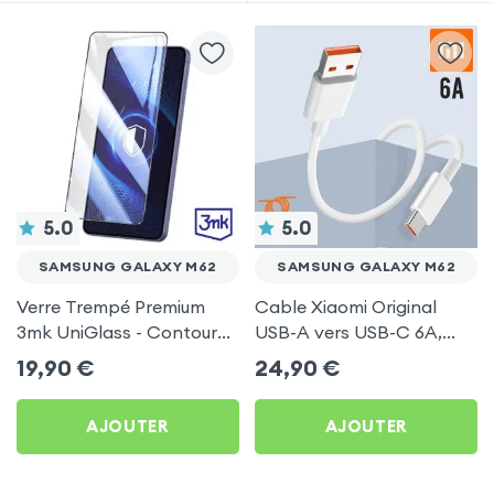
5.0
5.0
SAMSUNG GALAXY M62
SAMSUNG GALAXY M62
Verre Trempé Premium
Cable Xiaomi Original
3mk UniGlass - Contour
USB-A vers USB-C 6A,
Noir pour Samsung
Charge Rapide et
19,90
€
24,90
€
Galaxy M62
Synchronisation - Blanc
pour Samsung Galaxy
AJOUTER
AJOUTER
M62