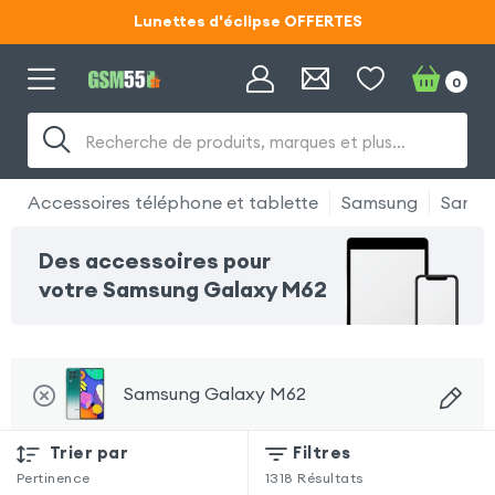
Lunettes d'éclipse OFFERTES
Code ECLIPSE55
0
Lunettes d'éclipse OFFERTES
Recherche de produits, marques et plus…
Code ECLIPSE55
Accessoires téléphone et tablette
Samsung
Samsu
Des accessoires pour
votre Samsung Galaxy M62
Samsung Galaxy M62
Trier par
Filtres
Pertinence
1318
Résultats