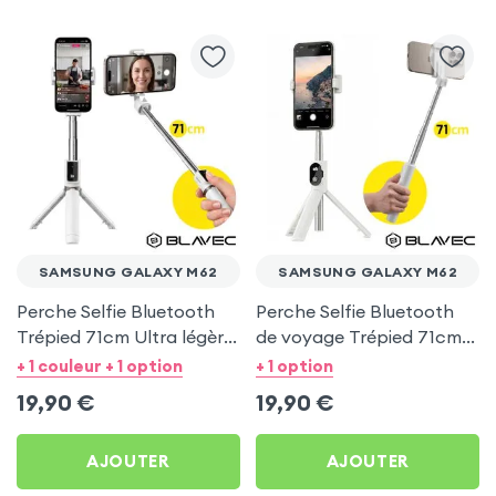
SAMSUNG GALAXY M62
SAMSUNG GALAXY M62
Perche Selfie Bluetooth
Perche Selfie Bluetooth
Trépied 71cm Ultra légère
de voyage Trépied 71cm -
Blanc pour Samsung
Blanc pour Samsung
+ 1 couleur + 1 option
+ 1 option
Galaxy M62
Galaxy M62
19,90
€
19,90
€
AJOUTER
AJOUTER