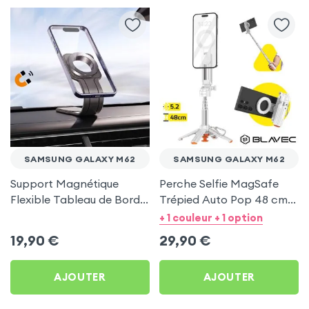
SAMSUNG GALAXY M62
SAMSUNG GALAXY M62
Support Magnétique
Perche Selfie MagSafe
Flexible Tableau de Bord
Trépied Auto Pop 48 cm
et Écran central pour
Blanc pour Samsung
+ 1 couleur + 1 option
Samsung Galaxy M62
Galaxy M62
19,90
€
29,90
€
AJOUTER
AJOUTER