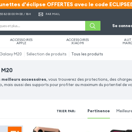
unettes d'éclipse OFFERTES avec le code ECLIPSE
unettes d'éclipse OFFERTES avec le code ECLIPSE
 55 82 00 00
9H30 / 18H
PAR MAIL
Se connec
ACCESSOIRES
ACCESSOIRES
AUT
APPLE
XIAOMI
MAR
Galaxy M20
Sélection de produits
Tous les produits
y M20
s
meilleurs accessoires
, vous trouverez des protections, des charge
o, mais aussi des supports pour profiter au maximum du potentiel de 
Pertinence
Meilleur
TRIER PAR
: