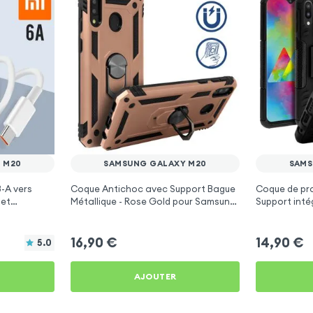
 M20
SAMSUNG GALAXY M20
SAMS
-A vers
Coque Antichoc avec Support Bague
Coque de pr
 et
Métallique - Rose Gold pour Samsung
Support inté
pour
Galaxy M20
Galaxy M20
16,90
€
14,90
€
5.0
AJOUTER