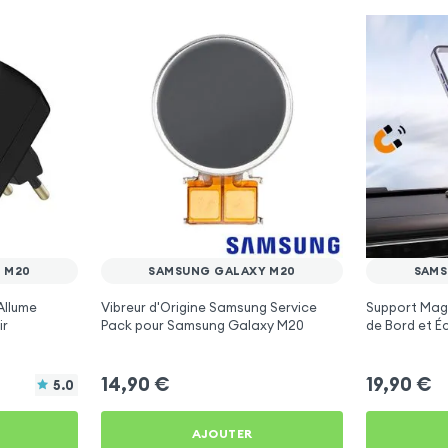
 M20
SAMSUNG GALAXY M20
SAMS
Allume
Vibreur d'Origine Samsung Service
Support Magn
ir
Pack pour Samsung Galaxy M20
de Bord et É
Samsung Ga
14,90
€
19,90
€
5.0
AJOUTER