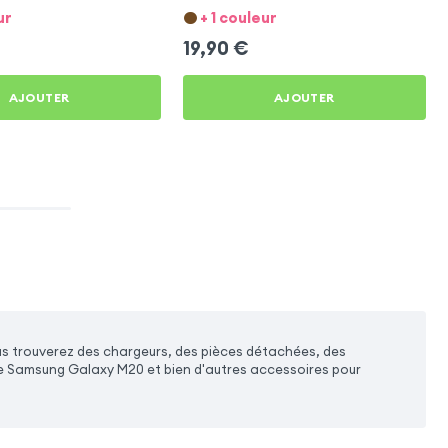
laxy M20
Galaxy M20
ur
+ 1 couleur
19,90
€
AJOUTER
AJOUTER
s trouverez des chargeurs, des pièces détachées, des
tre Samsung Galaxy M20 et bien d'autres accessoires pour