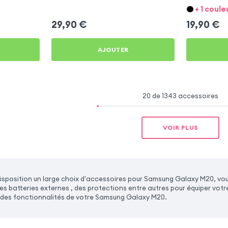
Samsung Galaxy M20
Samsung Ga
+ 1 coule
29,90
€
19,90
€
AJOUTER
20 de 1343 accessoires
VOIR PLUS
sposition un large choix d'accessoires pour Samsung Galaxy M20, vou
es batteries externes , des protections entre autres pour équiper vo
 des fonctionnalités de votre Samsung Galaxy M20.