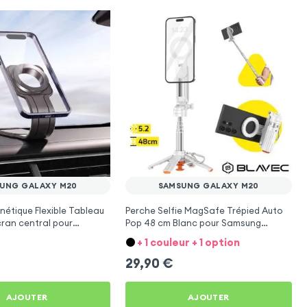
UNG GALAXY M20
SAMSUNG GALAXY M20
étique Flexible Tableau
Perche Selfie MagSafe Trépied Auto
cran central pour
Pop 48 cm Blanc pour Samsung
laxy M20
Galaxy M20
+ 1 couleur + 1 option
29,90
€
AJOUTER
AJOUTER