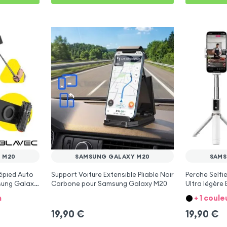
 M20
SAMSUNG GALAXY M20
SAMS
épied Auto
Support Voiture Extensible Pliable Noir
Perche Selfi
sung Galaxy
Carbone pour Samsung Galaxy M20
Ultra légère
Galaxy M20
n
+ 1 coule
19,90
€
19,90
€