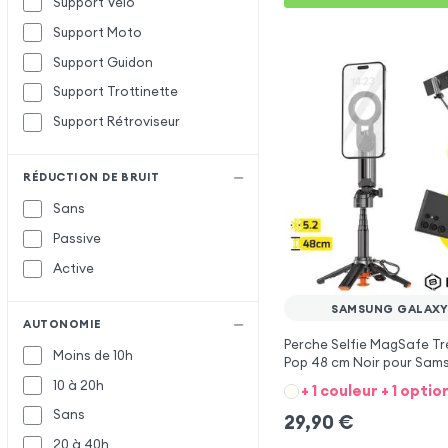
Support Vélo
Support Moto
Support Guidon
Support Trottinette
Support Rétroviseur
RÉDUCTION DE BRUIT
Sans
Passive
Active
SAMSUNG GALAXY
AUTONOMIE
Perche Selfie MagSafe Tr
Moins de 10h
Pop 48 cm Noir pour Sam
M20
10 à 20h
+ 1 couleur + 1 optio
Sans
29,90
€
20 à 40h