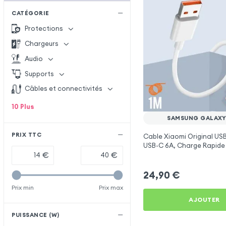
CATÉGORIE
Protections
Chargeurs
Audio
Supports
Câbles et connectivités
10
Plus
SAMSUNG GALAXY
PRIX TTC
Cable Xiaomi Original USB
USB-C 6A, Charge Rapide
Synchronisation - Blanc 
€
€
Samsung Galaxy M20
24,90
€
Prix min
Prix max
AJOUTER
PUISSANCE (W)