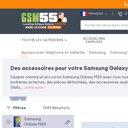
L
L
FRANÇAIS
01
ACCESSOIRES
TOUTES LES CATÉGORIES
SAMSUNG
Accessoires téléphone et tablette
Samsung
Samsung 
Des accessoires pour votre Samsung Galax
Equipez comme un pro votre Samsung Galaxy M20 avec tous no
batteries externes, des pièces détachées, des accessoires audi
Gala
...
Lire la suite
>
Filtres
1343
Résultats
Samsung
Galaxy M20