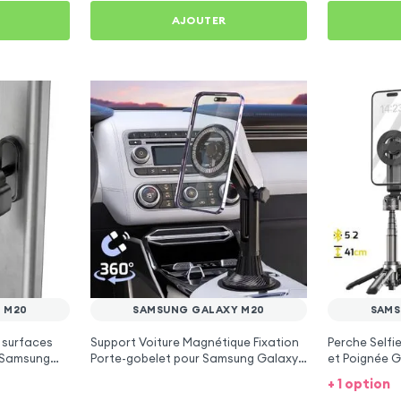
AJOUTER
 M20
SAMSUNG GALAXY M20
SAMS
 surfaces
Support Voiture Magnétique Fixation
Perche Selfi
r Samsung
Porte-gobelet pour Samsung Galaxy
et Poignée G
M20
Galaxy M20
+ 1 option