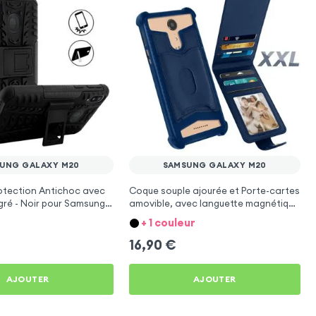
UNG GALAXY M20
SAMSUNG GALAXY M20
otection Antichoc avec
Coque souple ajourée et Porte-cartes
gré - Noir pour Samsung
amovible, avec languette magnétique
Bleu nuit pour Samsung Galaxy M20
+ 1 couleur
16,90
€
AJOUTER
AJOUTER