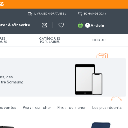
55
55
LIVRAISON GRATUITE
ECHANGE 30J
ter & s'inscrire
Article
0
RES
CATÉGORIES
COQUES
QUES
POPULAIRES
urs, des
votre Samsung
es ventes
Prix : + au - cher
Prix : - au + cher
Les plus récents