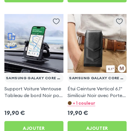
SAMSUNG GALAXY CORE PRIME VE
SAMSUNG GALAXY CORE PRIME VE
Support Voiture Ventouse
Étui Ceinture Vertical 6.1''
Tableau de bord Noir pour
Similicuir Noir avec Porte
Samsung Galaxy Core
carte pour Samsung
+ 1 couleur
Prime VE
Galaxy Core Prime VE
19,90
€
19,90
€
AJOUTER
AJOUTER