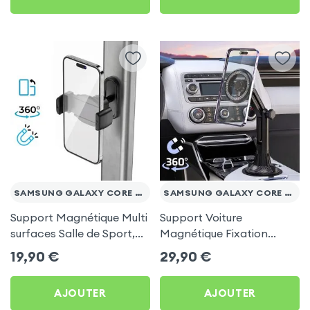
SAMSUNG GALAXY CORE PRIME VE
SAMSUNG GALAXY CORE PRIME VE
Support Magnétique Multi
Support Voiture
surfaces Salle de Sport,
Magnétique Fixation
frigo pour Samsung
Porte-gobelet pour
19,90
€
29,90
€
Galaxy Core Prime VE
Samsung Galaxy Core
Prime VE
AJOUTER
AJOUTER