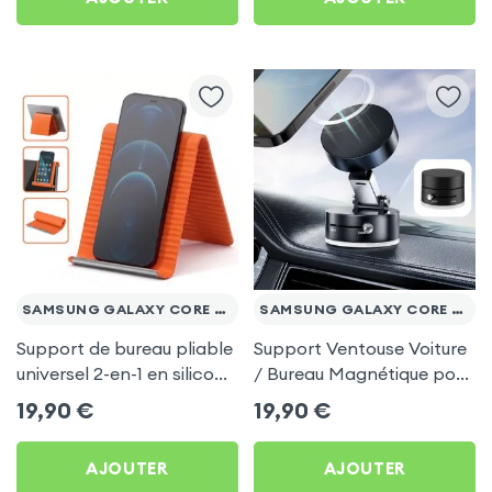
SAMSUNG GALAXY CORE PRIME VE
SAMSUNG GALAXY CORE PRIME VE
Support de bureau pliable
Support Ventouse Voiture
universel 2-en-1 en silicone
/ Bureau Magnétique pour
pour smartphone et
Samsung Galaxy Core
19,90
€
19,90
€
tablette - Orange
Prime VE
AJOUTER
AJOUTER