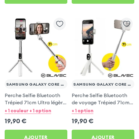
SAMSUNG GALAXY CORE PRIME VE
SAMSUNG GALAXY CORE PRIME VE
Perche Selfie Bluetooth
Perche Selfie Bluetooth
Trépied 71cm Ultra légère
de voyage Trépied 71cm -
Blanc pour Samsung
Blanc pour Samsung
+ 1 couleur + 1 option
+ 1 option
Galaxy Core Prime VE
Galaxy Core Prime VE
19,90
€
19,90
€
AJOUTER
AJOUTER