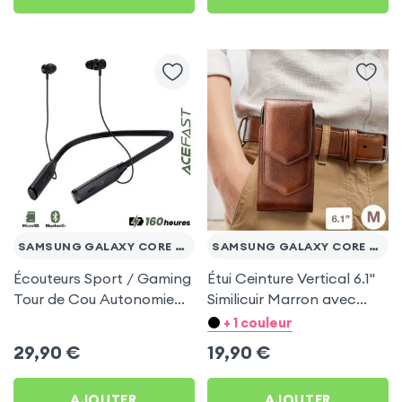
SAMSUNG GALAXY CORE PRIME VE
SAMSUNG GALAXY CORE PRIME VE
Écouteurs Sport / Gaming
Étui Ceinture Vertical 6.1''
Tour de Cou Autonomie
Similicuir Marron avec
160h Acefast pour
Porte carte pour Samsung
+ 1 couleur
Samsung Galaxy Core
Galaxy Core Prime VE
29,90
€
19,90
€
Prime VE
AJOUTER
AJOUTER