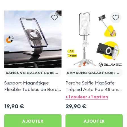
SAMSUNG GALAXY CORE PRIME VE
SAMSUNG GALAXY CORE PRIME VE
Support Magnétique
Perche Selfie MagSafe
Flexible Tableau de Bord
Trépied Auto Pop 48 cm
et Écran central pour
Blanc pour Samsung
+ 1 couleur + 1 option
Samsung Galaxy Core
Galaxy Core Prime VE
19,90
€
29,90
€
Prime VE
AJOUTER
AJOUTER