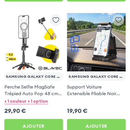
SAMSUNG GALAXY CORE PRIME VE
SAMSUNG GALAXY CORE PRIME VE
Perche Selfie MagSafe
Support Voiture
Trépied Auto Pop 48 cm
Extensible Pliable Noir
Noir pour Samsung
Carbone pour Samsung
+ 1 couleur + 1 option
Galaxy Core Prime VE
Galaxy Core Prime VE
29,90
€
19,90
€
AJOUTER
AJOUTER