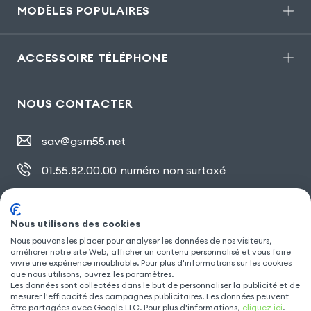
MODÈLES POPULAIRES
ACCESSOIRE TÉLÉPHONE
NOUS CONTACTER
sav@gsm55.net
01.55.82.00.00
numéro non surtaxé
30, bis rue Girard
,
93100 Montreuil
Nous utilisons des cookies
Nous pouvons les placer pour analyser les données de nos visiteurs,
améliorer notre site Web, afficher un contenu personnalisé et vous faire
SUIVEZ NOUS
vivre une expérience inoubliable. Pour plus d'informations sur les cookies
que nous utilisons, ouvrez les paramètres.
Les données sont collectées dans le but de personnaliser la publicité et de
mesurer l'efficacité des campagnes publicitaires. Les données peuvent
être partagées avec Google LLC. Pour plus d'informations,
cliquez ici
.