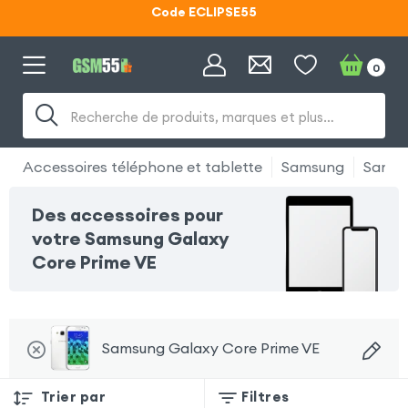
Lunettes d'éclipse OFFERTES
Code ECLIPSE55
0
Recherche de produits, marques et plus…
Accessoires téléphone et tablette
Samsung
Samsu
Des accessoires pour
votre Samsung Galaxy
Core Prime VE
Samsung Galaxy Core Prime VE
Trier par
Filtres