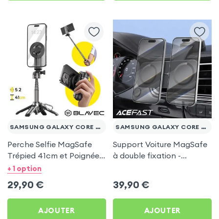
SAMSUNG GALAXY CORE PRIME VE
SAMSUNG GALAXY CORE PRIME VE
Perche Selfie MagSafe
Support Voiture MagSafe
Trépied 41cm et Poignée
à double fixation -
Grip - Noir pour Samsung
Acefast pour Samsung
+ 1 option
Galaxy Core Prime VE
Galaxy Core Prime VE
29,90
€
39,90
€
AJOUTER
AJOUTER