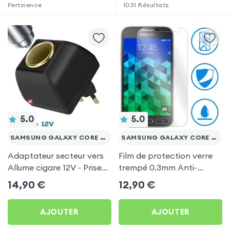
Pertinence
1031
Résultats
5.0
5.0
SAMSUNG GALAXY CORE PRIME VE
SAMSUNG GALAXY CORE PRIME VE
Adaptateur secteur vers
Film de protection verre
Allume cigare 12V - Prise
trempé 0.3mm Anti-
220V Noir
Explosion pour Samsung
14,90
€
12,90
€
Galaxy Core Prime VE
AJOUTER
AJOUTER