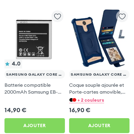
4.0
SAMSUNG GALAXY CORE PRIME VE
SAMSUNG GALAXY CORE PRIME VE
Batterie compatible
Coque souple ajourée et
2000mAh Samsung EB-
Porte-cartes amovible,
BG360BBE pour Samsung
avec languette
+ 2 couleurs
Galaxy Core Prime VE
magnétique Bleu nuit pour
14,90
€
16,90
€
Samsung Galaxy Core
Prime VE
AJOUTER
AJOUTER