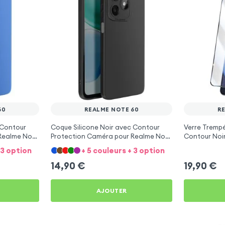
60
REALME NOTE 60
R
 Contour
Coque Silicone Noir avec Contour
Verre Trempé
Realme Note
Protection Caméra pour Realme Note
Contour Noi
60
 3 option
+ 5 couleurs + 3 option
14,90
€
19,90
€
AJOUTER