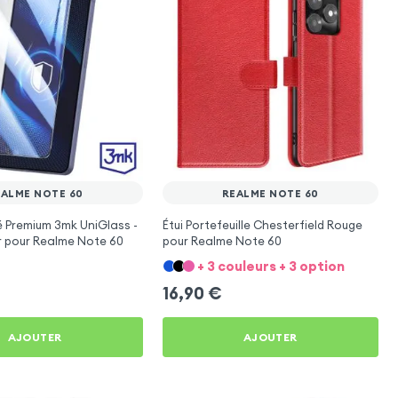
EALME NOTE 60
REALME NOTE 60
 Premium 3mk UniGlass -
Étui Portefeuille Chesterfield Rouge
r pour Realme Note 60
pour Realme Note 60
+ 3 couleurs + 3 option
16,90
€
AJOUTER
AJOUTER