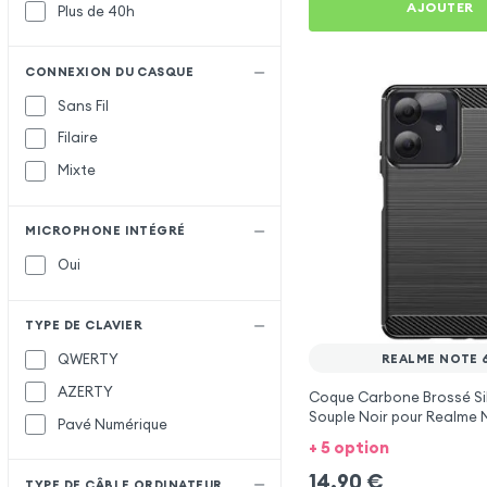
AJOUTER
Plus de 40h
CONNEXION DU CASQUE
Sans Fil
Filaire
Mixte
MICROPHONE INTÉGRÉ
Oui
TYPE DE CLAVIER
QWERTY
REALME NOTE 
AZERTY
Coque Carbone Brossé Si
Souple Noir pour Realme 
Pavé Numérique
+ 5 option
14,90
€
TYPE DE CÂBLE ORDINATEUR