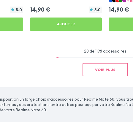
+ 
14,90
€
14,90
€
5.0
5.0
AJOUTER
20 de 1198 accessoires
VOIR PLUS
sposition un large choix d'accessoires pour Realme Note 60, vous tr
 externes , des protections entre autres pour équiper votre Realme No
de votre Realme Note 60.