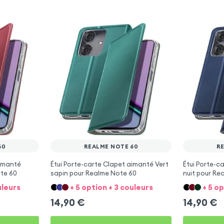
60
REALME NOTE 60
R
aimanté
Étui Porte-carte Clapet aimanté Vert
Étui Porte-c
te 60
sapin pour Realme Note 60
nuit pour Re
uleurs
+ 5 option + 3 couleurs
+ 5 o
14,90
€
14,90
€