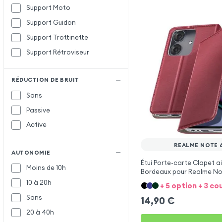
Support Moto
Support Guidon
Support Trottinette
Support Rétroviseur
RÉDUCTION DE BRUIT
Sans
Passive
Active
REALME NOTE 
AUTONOMIE
Étui Porte-carte Clapet 
Moins de 10h
Bordeaux pour Realme No
10 à 20h
+ 5 option + 3 co
Sans
14,90
€
20 à 40h