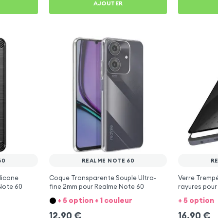
AJOUTER
60
REALME NOTE 60
R
licone
Coque Transparente Souple Ultra-
Verre Trempé
Note 60
fine 2mm pour Realme Note 60
rayures pou
+ 5 option + 1 couleur
+ 5 option
12,90
€
16,90
€