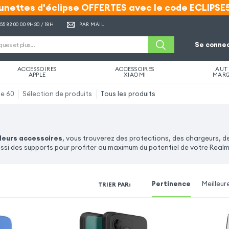
unettes d'éclipse OFFERTES avec le code ECLIPSE
unettes d'éclipse OFFERTES avec le code ECLIPSE
 55 82 00 00
9H30 / 18H
PAR MAIL
Se connec
ACCESSOIRES
ACCESSOIRES
AUT
APPLE
XIAOMI
MAR
e 60
Sélection de produits
Tous les produits
leurs accessoires
, vous trouverez des protections, des chargeurs, d
ssi des supports pour profiter au maximum du potentiel de votre Real
Pertinence
Meilleur
TRIER PAR
: