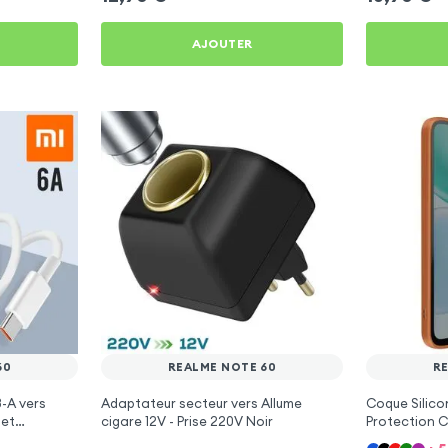
AJOUTER
60
REALME NOTE 60
R
-A vers
Adaptateur secteur vers Allume
Coque Silic
 et
cigare 12V - Prise 220V Noir
Protection 
pour Realme
60