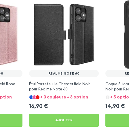
60
REALME NOTE 60
R
ield Rose
Étui Portefeuille Chesterfield Noir
Coque Silico
0
pour Realme Note 60
Noir pour Re
option
+ 3 couleurs + 3 option
+ 5 optio
16,90
€
14,90
€
AJOUTER