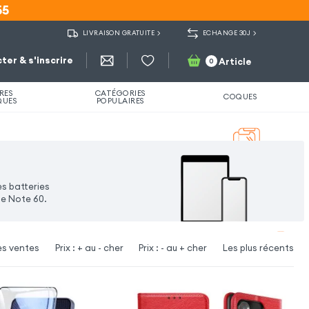
55
55
LIVRAISON GRATUITE
ECHANGE 30J
ter & s'inscrire
Article
0
RES
CATÉGORIES
COQUES
QUES
POPULAIRES
es batteries
me Note 60.
es ventes
Prix : + au - cher
Prix : - au + cher
Les plus récents