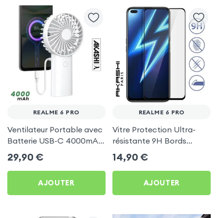
REALME 6 PRO
REALME 6 PRO
Ventilateur Portable avec
Vitre Protection Ultra-
Batterie USB-C 4000mAh
résistante 9H Bords
- Akashi Blanc pour
Biseautés 2.5D, Akashi -
29,90
€
14,90
€
Realme 6 Pro
Noir pour Realme 6 Pro
AJOUTER
AJOUTER