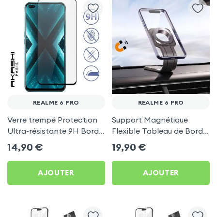
REALME 6 PRO
REALME 6 PRO
Verre trempé Protection
Support Magnétique
Ultra-résistante 9H Bords
Flexible Tableau de Bord
Biseautés 2.5D, Akashi -
et Écran central pour
14,90
€
19,90
€
Noir pour Realme 6 Pro
Realme 6 Pro
AJOUTER
AJOUTER