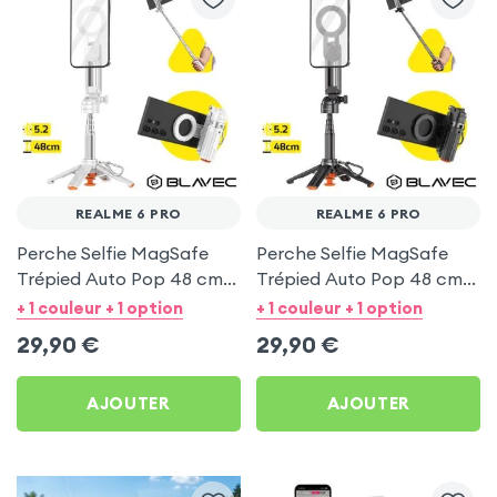
REALME 6 PRO
REALME 6 PRO
Perche Selfie MagSafe
Perche Selfie MagSafe
Trépied Auto Pop 48 cm
Trépied Auto Pop 48 cm
Blanc pour Realme 6 Pro
Noir pour Realme 6 Pro
+ 1 couleur + 1 option
+ 1 couleur + 1 option
29,90
€
29,90
€
AJOUTER
AJOUTER