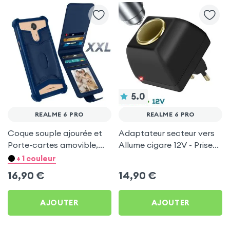
5.0
REALME 6 PRO
REALME 6 PRO
Coque souple ajourée et
Adaptateur secteur vers
Porte-cartes amovible,
Allume cigare 12V - Prise
avec languette
220V Noir
+ 1 couleur
magnétique Bleu nuit pour
16,90
€
14,90
€
Realme 6 Pro
AJOUTER
AJOUTER