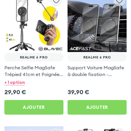
REALME 6 PRO
REALME 6 PRO
Perche Selfie MagSafe
Support Voiture MagSafe
Trépied 41cm et Poignée
à double fixation -
Grip - Noir pour Realme 6
Acefast pour Realme 6
+ 1 option
Pro
Pro
29,90
€
39,90
€
AJOUTER
AJOUTER