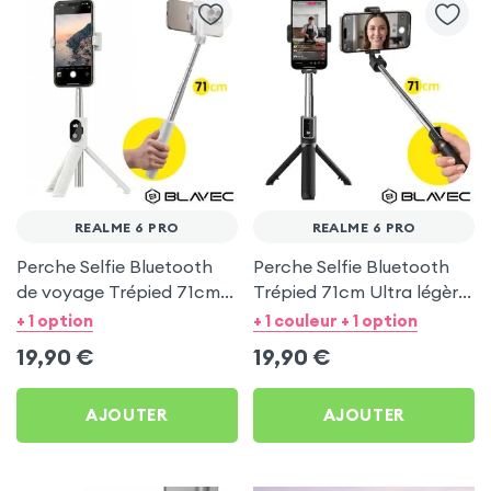
REALME 6 PRO
REALME 6 PRO
Perche Selfie Bluetooth
Perche Selfie Bluetooth
de voyage Trépied 71cm -
Trépied 71cm Ultra légère
Blanc pour Realme 6 Pro
Noir pour Realme 6 Pro
+ 1 option
+ 1 couleur + 1 option
19,90
€
19,90
€
AJOUTER
AJOUTER