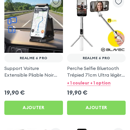
REALME 6 PRO
REALME 6 PRO
Support Voiture
Perche Selfie Bluetooth
Extensible Pliable Noir
Trépied 71cm Ultra légère
Carbone pour Realme 6
Blanc pour Realme 6 Pro
+ 1 couleur + 1 option
Pro
19,90
€
19,90
€
AJOUTER
AJOUTER