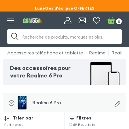
Lunettes d'éclipse OFFERTES
Code ECLIPSE55
0
Lunettes d'éclipse OFFERTES
Recherche de produits, marques et plus…
Code ECLIPSE55
Accessoires téléphone et tablette
Realme
Realme 
Des accessoires pour
votre Realme 6 Pro
Realme 6 Pro
Trier par
Filtres
Pertinence
1269
Résultats