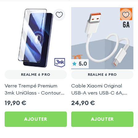
5.0
REALME 6 PRO
REALME 6 PRO
Verre Trempé Premium
Cable Xiaomi Original
3mk UniGlass - Contour
USB-A vers USB-C 6A,
Noir pour Realme 6 Pro
Charge Rapide et
19,90
€
24,90
€
Synchronisation - Blanc
pour Realme 6 Pro
AJOUTER
AJOUTER