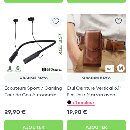
ORANGE ROYA
ORANGE ROYA
Écouteurs Sport / Gaming
Étui Ceinture Vertical 6.1''
Tour de Cou Autonomie
Similicuir Marron avec
160h Acefast pour
Porte carte pour Orange
+ 1 couleur
Orange Roya
Roya
29,90
€
19,90
€
AJOUTER
AJOUTER