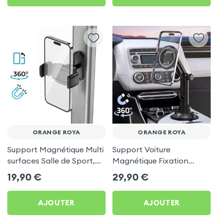
ORANGE ROYA
ORANGE ROYA
Support Magnétique Multi
Support Voiture
surfaces Salle de Sport,
Magnétique Fixation
frigo pour Orange Roya
Porte-gobelet pour
19,90
€
29,90
€
Orange Roya
AJOUTER
AJOUTER