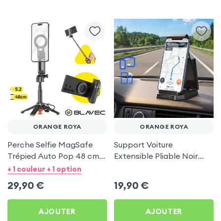
ORANGE ROYA
ORANGE ROYA
Perche Selfie MagSafe
Support Voiture
Trépied Auto Pop 48 cm
Extensible Pliable Noir
Noir pour Orange Roya
Carbone pour Orange
+ 1 couleur + 1 option
Roya
29,90
€
19,90
€
AJOUTER
AJOUTER