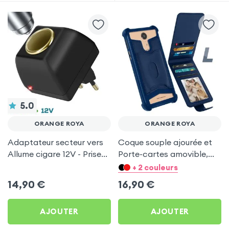
5.0
ORANGE ROYA
ORANGE ROYA
Adaptateur secteur vers
Coque souple ajourée et
Allume cigare 12V - Prise
Porte-cartes amovible,
220V Noir
avec languette
+ 2 couleurs
magnétique Bleu nuit pour
14,90
€
16,90
€
Orange Roya
AJOUTER
AJOUTER