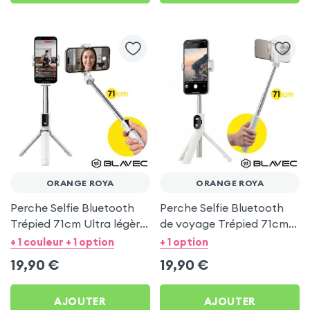
ORANGE ROYA
ORANGE ROYA
Perche Selfie Bluetooth
Perche Selfie Bluetooth
Trépied 71cm Ultra légère
de voyage Trépied 71cm -
Blanc pour Orange Roya
Blanc pour Orange Roya
+ 1 couleur + 1 option
+ 1 option
19,90
€
19,90
€
AJOUTER
AJOUTER