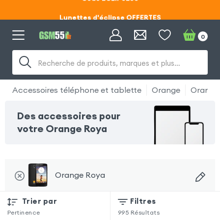
Lunettes d'éclipse OFFERTES
Code ECLIPSE55
0
Recherche de produits, marques et plus…
Accessoires téléphone et tablette
Orange
Orange
Des accessoires pour
votre Orange Roya
Orange Roya
Trier par
Filtres
Pertinence
995
Résultats