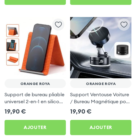
ORANGE ROYA
ORANGE ROYA
Support de bureau pliable
Support Ventouse Voiture
universel 2-en-1 en silicone
/ Bureau Magnétique pour
pour smartphone et
Orange Roya
19,90
€
19,90
€
tablette - Orange
AJOUTER
AJOUTER