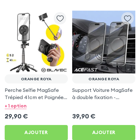
ORANGE ROYA
ORANGE ROYA
Perche Selfie MagSafe
Support Voiture MagSafe
Trépied 41cm et Poignée
à double fixation -
Grip - Noir pour Orange
Acefast pour Orange
+ 1 option
Roya
Roya
29,90
€
39,90
€
AJOUTER
AJOUTER