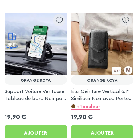
ORANGE ROYA
ORANGE ROYA
Support Voiture Ventouse
Étui Ceinture Vertical 6.1''
Tableau de bord Noir pour
Similicuir Noir avec Porte
Orange Roya
carte pour Orange Roya
+ 1 couleur
19,90
€
19,90
€
AJOUTER
AJOUTER