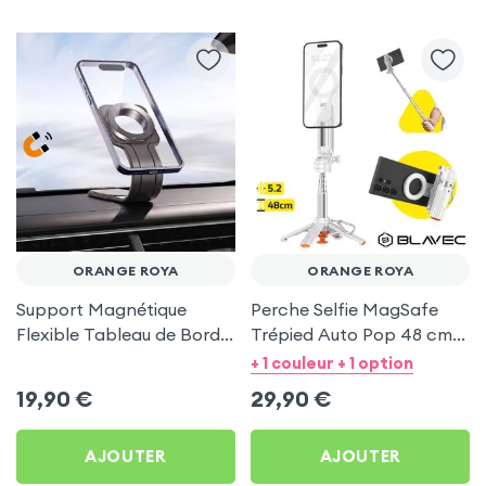
ORANGE ROYA
ORANGE ROYA
Support Magnétique
Perche Selfie MagSafe
Flexible Tableau de Bord
Trépied Auto Pop 48 cm
et Écran central pour
Blanc pour Orange Roya
+ 1 couleur + 1 option
Orange Roya
19,90
€
29,90
€
AJOUTER
AJOUTER