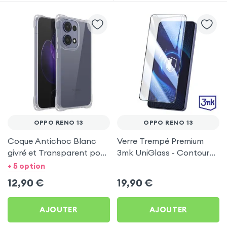
OPPO RENO 13
OPPO RENO 13
Coque Antichoc Blanc
Verre Trempé Premium
givré et Transparent pour
3mk UniGlass - Contour
Oppo Reno 13
Noir pour Oppo Reno 13
+ 5 option
12,90
€
19,90
€
AJOUTER
AJOUTER