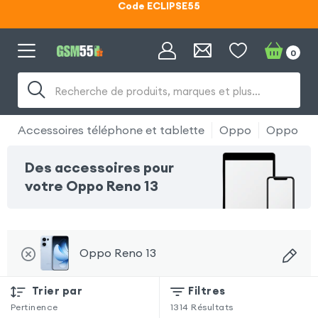
Lunettes d'éclipse OFFERTES
Code ECLIPSE55
0
Recherche de produits, marques et plus…
Accessoires téléphone et tablette
Oppo
Oppo Ren
Des accessoires pour
votre Oppo Reno 13
Oppo Reno 13
Trier par
Filtres
Pertinence
1314
Résultats