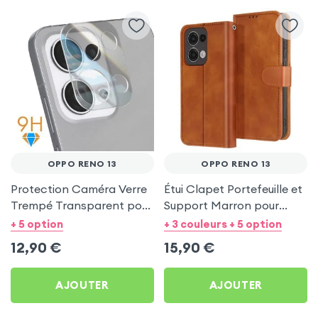
OPPO RENO 13
OPPO RENO 13
Protection Caméra Verre
Étui Clapet Portefeuille et
Trempé Transparent pour
Support Marron pour
Oppo Reno 13
Oppo Reno 13
+ 5 option
+ 3 couleurs + 5 option
12,90
€
15,90
€
AJOUTER
AJOUTER