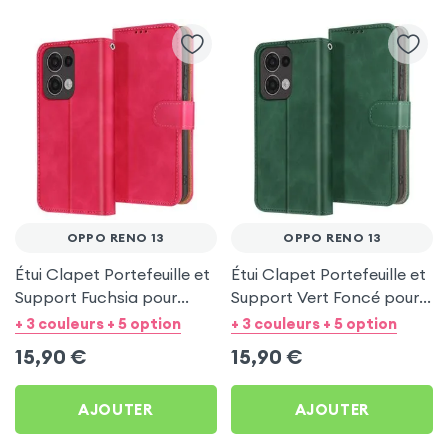
OPPO RENO 13
OPPO RENO 13
Étui Clapet Portefeuille et
Étui Clapet Portefeuille et
Support Fuchsia pour
Support Vert Foncé pour
Oppo Reno 13
Oppo Reno 13
+ 3 couleurs + 5 option
+ 3 couleurs + 5 option
15,90
€
15,90
€
AJOUTER
AJOUTER