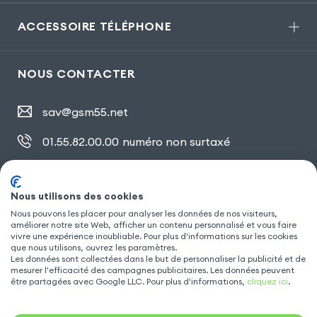
ACCESSOIRE TÉLÉPHONE
NOUS CONTACTER
sav@gsm55.net
01.55.82.00.00
numéro non surtaxé
30, bis rue Girard
,
93100 Montreuil
Nous utilisons des cookies
Nous pouvons les placer pour analyser les données de nos visiteurs,
améliorer notre site Web, afficher un contenu personnalisé et vous faire
SUIVEZ NOUS
vivre une expérience inoubliable. Pour plus d'informations sur les cookies
que nous utilisons, ouvrez les paramètres.
Les données sont collectées dans le but de personnaliser la publicité et de
mesurer l'efficacité des campagnes publicitaires. Les données peuvent
être partagées avec Google LLC. Pour plus d'informations,
cliquez ici
.