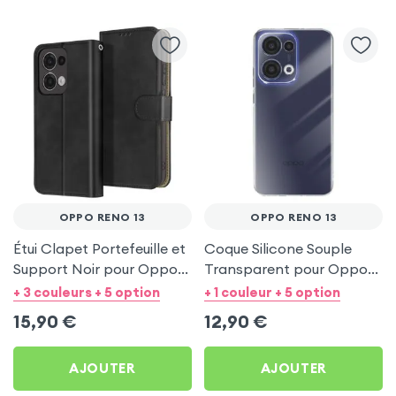
OPPO RENO 13
OPPO RENO 13
Étui Clapet Portefeuille et
Coque Silicone Souple
Support Noir pour Oppo
Transparent pour Oppo
Reno 13
Reno 13
+ 3 couleurs + 5 option
+ 1 couleur + 5 option
15,90
€
12,90
€
AJOUTER
AJOUTER