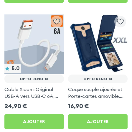
5.0
OPPO RENO 13
OPPO RENO 13
Cable Xiaomi Original
Coque souple ajourée et
USB-A vers USB-C 6A,
Porte-cartes amovible,
Charge Rapide et
avec languette
24,90
€
16,90
€
Synchronisation - Blanc
magnétique Bleu nuit pour
pour Oppo Reno 13
Oppo Reno 13
AJOUTER
AJOUTER