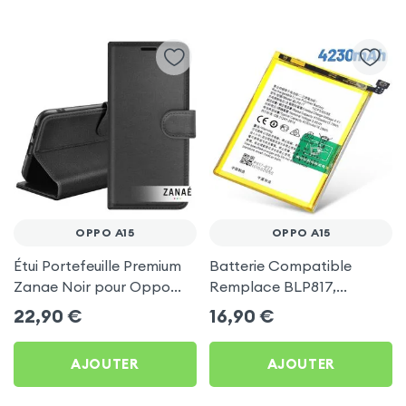
OPPO A15
OPPO A15
Étui Portefeuille Premium
Batterie Compatible
Zanae Noir pour Oppo
Remplace BLP817,
A15
4230mAh pour Oppo A15
22,90
€
16,90
€
AJOUTER
AJOUTER