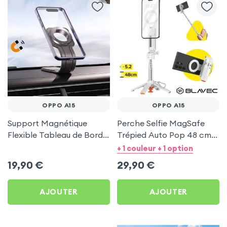
OPPO A15
OPPO A15
Support Magnétique
Perche Selfie MagSafe
Flexible Tableau de Bord
Trépied Auto Pop 48 cm
et Écran central pour
Blanc pour Oppo A15
+ 1 couleur + 1 option
Oppo A15
19,90
€
29,90
€
AJOUTER
AJOUTER