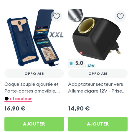
5.0
OPPO A15
OPPO A15
Coque souple ajourée et
Adaptateur secteur vers
Porte-cartes amovible,
Allume cigare 12V - Prise
avec languette
220V Noir
+ 1 couleur
magnétique Bleu nuit pour
16,90
€
14,90
€
Oppo A15
AJOUTER
AJOUTER