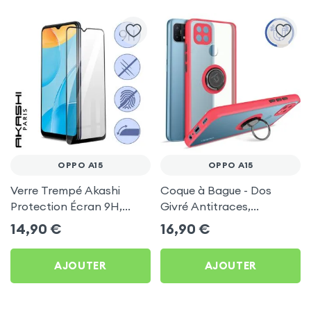
OPPO A15
OPPO A15
Verre Trempé Akashi
Coque à Bague - Dos
Protection Écran 9H,
Givré Antitraces,
Antichoc Bords Biseautés
Compatible support
14,90
€
16,90
€
2.5D - Contour Noir pour
magnétique - Rouge pour
Oppo A15
Oppo A15
AJOUTER
AJOUTER