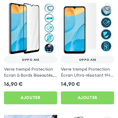
OPPO A15
OPPO A15
Verre trempé Protection
Verre trempé Protection
Ecran à Bords Biseautés,
Écran Ultra-résistant 9H -
Adhésion Totale -
Transparent pour Oppo
16,90
€
14,90
€
Contour Noir pour Oppo
A15
A15
AJOUTER
AJOUTER