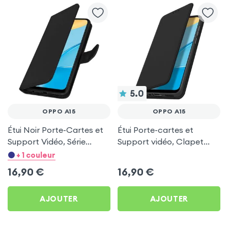
5.0
OPPO A15
OPPO A15
Étui Noir Porte-Cartes et
Étui Porte-cartes et
Support Vidéo, Série
Support vidéo, Clapet
Chesterfield pour Oppo
Aimanté - Noir pour Oppo
+ 1 couleur
A15
A15
16,90
€
16,90
€
AJOUTER
AJOUTER