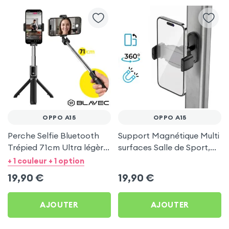
OPPO A15
OPPO A15
Perche Selfie Bluetooth
Support Magnétique Multi
Trépied 71cm Ultra légère
surfaces Salle de Sport,
Noir pour Oppo A15
frigo pour Oppo A15
+ 1 couleur + 1 option
19,90
€
19,90
€
AJOUTER
AJOUTER