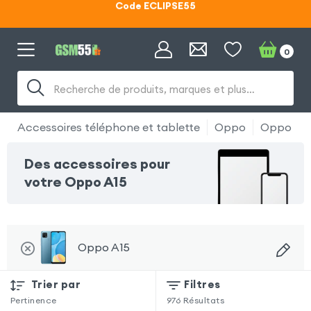
Lunettes d'éclipse OFFERTES
Code ECLIPSE55
0
Recherche de produits, marques et plus…
Accessoires téléphone et tablette
Oppo
Oppo A1
Des accessoires pour
votre Oppo A15
Oppo A15
Trier par
Filtres
Pertinence
976
Résultats