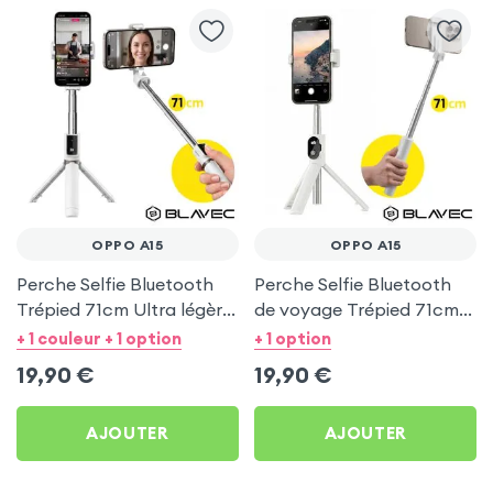
OPPO A15
OPPO A15
Perche Selfie Bluetooth
Perche Selfie Bluetooth
Trépied 71cm Ultra légère
de voyage Trépied 71cm -
Blanc pour Oppo A15
Blanc pour Oppo A15
+ 1 couleur + 1 option
+ 1 option
19,90
€
19,90
€
AJOUTER
AJOUTER