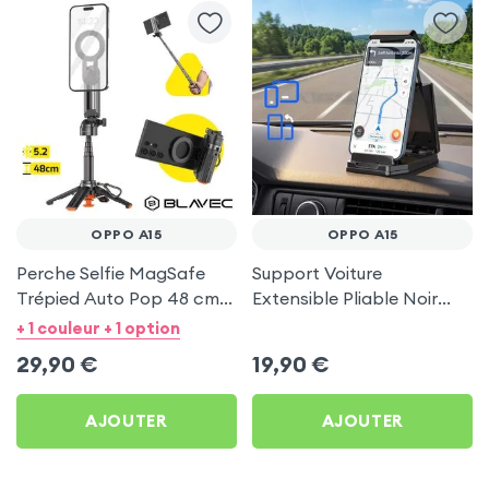
OPPO A15
OPPO A15
Perche Selfie MagSafe
Support Voiture
Trépied Auto Pop 48 cm
Extensible Pliable Noir
Noir pour Oppo A15
Carbone pour Oppo A15
+ 1 couleur + 1 option
29,90
€
19,90
€
AJOUTER
AJOUTER