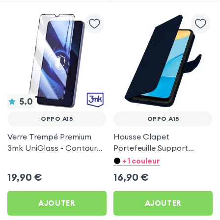
5.0
OPPO A15
OPPO A15
Verre Trempé Premium
Housse Clapet
3mk UniGlass - Contour
Portefeuille Support
Noir pour Oppo A15
Vidéo, aspect Craquelé,
+ 1 couleur
Série Chersterfield - Bleu
19,90
€
16,90
€
Nuit pour Oppo A15
AJOUTER
AJOUTER