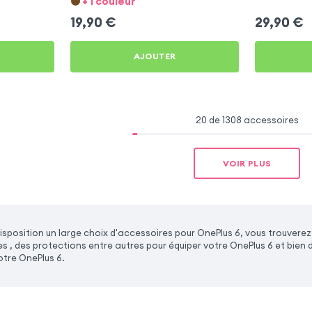
+ 1 couleur
19,90
€
29,90
€
AJOUTER
20 de 1308 accessoires
VOIR PLUS
sposition un large choix d'accessoires pour OnePlus 6, vous trouvere
es , des protections entre autres pour équiper votre OnePlus 6 et bien
otre OnePlus 6.