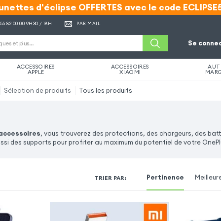
unettes d'éclipse OFFERTES avec le code ECLIPSE
unettes d'éclipse OFFERTES avec le code ECLIPSE
 55 82 00 00
9H30 / 18H
PAR MAIL
Se connec
ACCESSOIRES
ACCESSOIRES
AUT
APPLE
XIAOMI
MAR
Sélection de produits
Tous les produits
 accessoires
, vous trouverez des protections, des chargeurs, des bat
ssi des supports pour profiter au maximum du potentiel de votre OnePl
Pertinence
Meilleur
TRIER PAR
: