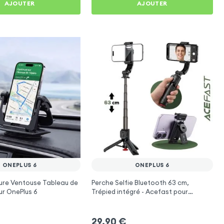
AJOUTER
AJOUTER
ONEPLUS 6
ONEPLUS 6
ure Ventouse Tableau de
Perche Selfie Bluetooth 63 cm,
ur OnePlus 6
Trépied intégré - Acefast pour
OnePlus 6
29,90
€