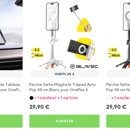
ONEPLUS 6
ble Tableau
Perche Selfie MagSafe Trépied Auto
Perche Selfi
pour OnePlus
Pop 48 cm Blanc pour OnePlus 6
Pop 48 cm No
+ 1 couleur + 1 option
+ 1 coule
29,90
€
29,90
€
AJOUTER