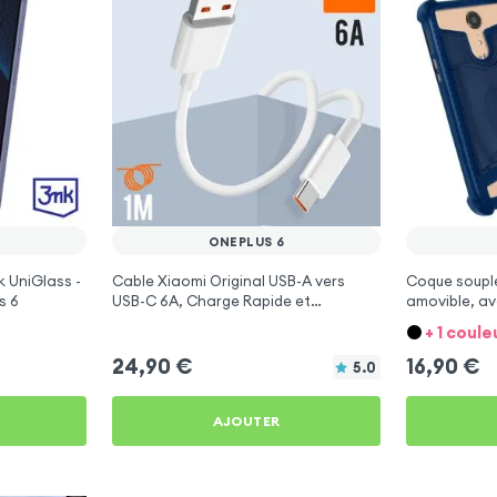
ONEPLUS 6
 UniGlass -
Cable Xiaomi Original USB-A vers
Coque souple
s 6
USB-C 6A, Charge Rapide et
amovible, a
Synchronisation - Blanc pour OnePlus
Bleu nuit pou
+ 1 coule
6
24,90
€
16,90
€
5.0
AJOUTER