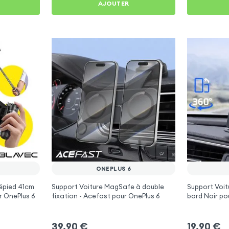
AJOUTER
ONEPLUS 6
épied 41cm
Support Voiture MagSafe à double
Support Voit
r OnePlus 6
fixation - Acefast pour OnePlus 6
bord Noir po
39,90
€
19,90
€