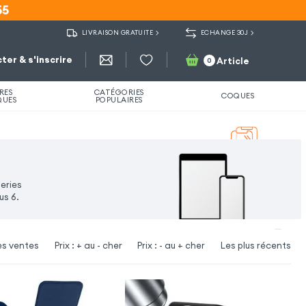
55
55
LIVRAISON GRATUITE
ECHANGE 30J
ter & s'inscrire
Article
0
RES
CATÉGORIES
COQUES
QUES
POPULAIRES
teries
us 6.
es ventes
Prix : + au - cher
Prix : - au + cher
Les plus récents