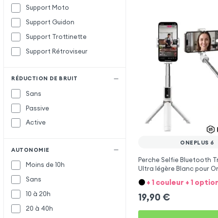
Support Moto
Support Guidon
Support Trottinette
Support Rétroviseur
RÉDUCTION DE BRUIT
Sans
Passive
Active
ONEPLUS 6
AUTONOMIE
Perche Selfie Bluetooth T
Moins de 10h
Ultra légère Blanc pour O
Sans
+ 1 couleur + 1 optio
10 à 20h
19,90
€
20 à 40h