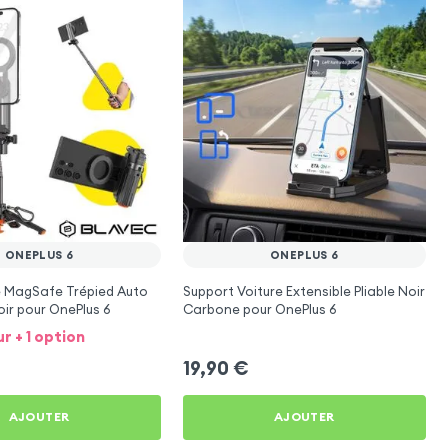
ONEPLUS 6
ONEPLUS 6
e MagSafe Trépied Auto
Support Voiture Extensible Pliable Noir
ir pour OnePlus 6
Carbone pour OnePlus 6
ur + 1 option
19,90
€
AJOUTER
AJOUTER