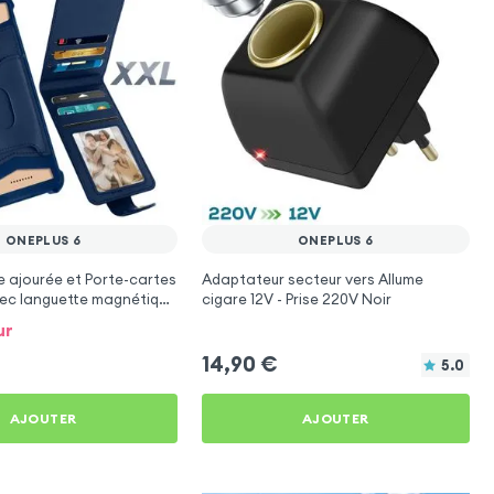
ONEPLUS 6
ONEPLUS 6
 ajourée et Porte-cartes
Adaptateur secteur vers Allume
vec languette magnétique
cigare 12V - Prise 220V Noir
r OnePlus 6
ur
14,90
€
5.0
AJOUTER
AJOUTER