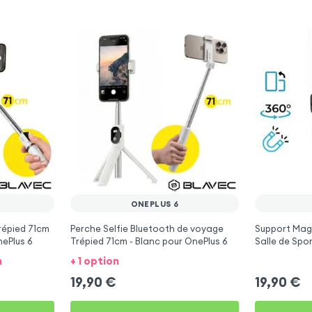
ONEPLUS 6
répied 71cm
Perche Selfie Bluetooth de voyage
Support Magn
nePlus 6
Trépied 71cm - Blanc pour OnePlus 6
Salle de Spor
n
+ 1 option
19,90
€
19,90
€