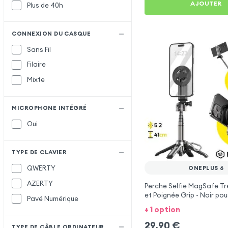
AJOUTER
Plus de 40h
CONNEXION DU CASQUE
Sans Fil
Filaire
Mixte
MICROPHONE INTÉGRÉ
Oui
TYPE DE CLAVIER
QWERTY
ONEPLUS 6
AZERTY
Perche Selfie MagSafe Tr
et Poignée Grip - Noir pou
Pavé Numérique
+ 1 option
29,90
€
TYPE DE CÂBLE ORDINATEUR