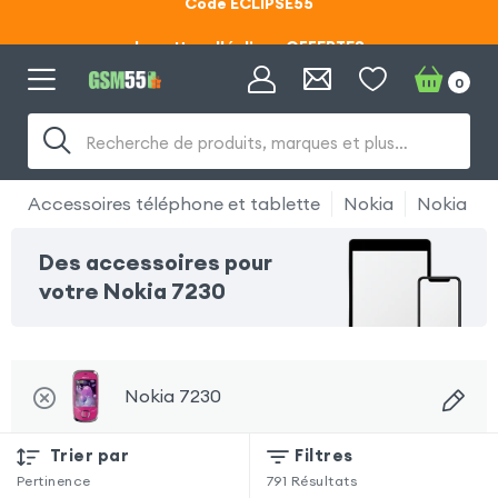
Lunettes d'éclipse OFFERTES
Code ECLIPSE55
0
Lunettes d'éclipse OFFERTES
Recherche de produits, marques et plus…
Code ECLIPSE55
Accessoires téléphone et tablette
Nokia
Nokia 72
Des accessoires pour
votre Nokia 7230
Nokia 7230
Trier par
Filtres
Pertinence
791
Résultats