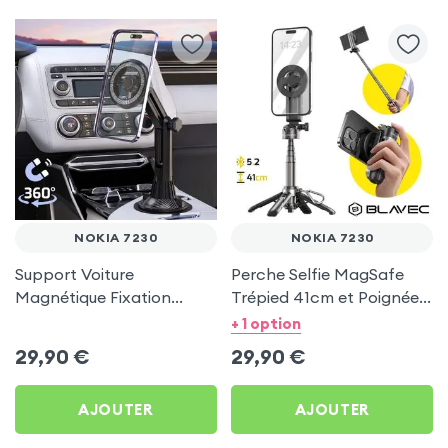
NOKIA 7230
NOKIA 7230
Support Voiture
Perche Selfie MagSafe
Magnétique Fixation
Trépied 41cm et Poignée
Porte-gobelet pour Nokia
Grip - Noir pour Nokia
+ 1 option
7230
7230
29,90
€
29,90
€
AJOUTER
AJOUTER