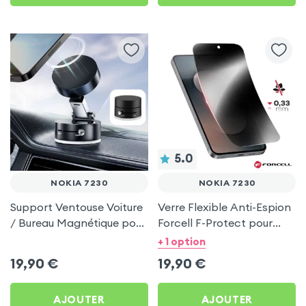
5.0
NOKIA 7230
NOKIA 7230
Support Ventouse Voiture
Verre Flexible Anti-Espion
/ Bureau Magnétique pour
Forcell F-Protect pour
Nokia 7230
Nokia 7230
+ 1 option
19,90
€
19,90
€
AJOUTER
AJOUTER