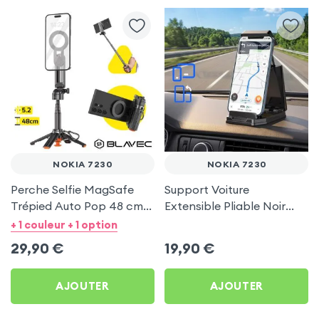
NOKIA 7230
NOKIA 7230
Perche Selfie MagSafe
Support Voiture
Trépied Auto Pop 48 cm
Extensible Pliable Noir
Noir pour Nokia 7230
Carbone pour Nokia 7230
+ 1 couleur + 1 option
29,90
€
19,90
€
AJOUTER
AJOUTER