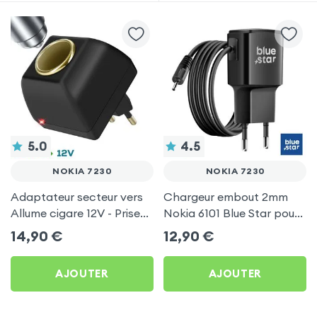
5.0
4.5
NOKIA 7230
NOKIA 7230
Adaptateur secteur vers
Chargeur embout 2mm
Allume cigare 12V - Prise
Nokia 6101 Blue Star pour
220V Noir
Nokia 7230
14,90
€
12,90
€
AJOUTER
AJOUTER