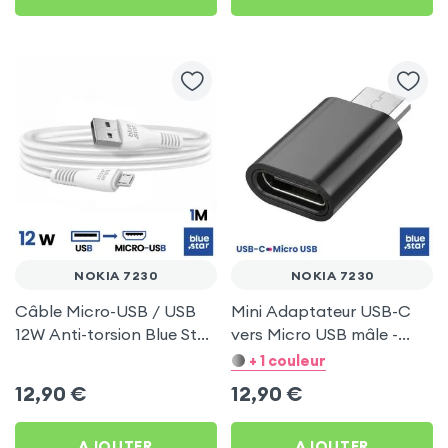
NOKIA 7230
NOKIA 7230
Câble Micro-USB / USB
Mini Adaptateur USB-C
12W Anti-torsion Blue Star
vers Micro USB mâle -
Blanc pour Nokia 7230
Noir pour Nokia 7230
+ 1 couleur
12,90
€
12,90
€
AJOUTER
AJOUTER