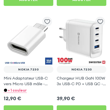
NOKIA 7230
NOKIA 7230
Mini Adaptateur USB-C
Chargeur HUB GaN 100W
vers Micro USB mâle -
3x USB-C PD + USB QC -
Argent pour Nokia 7230
Swissten Core Blanc
+ 1 couleur
12,90
€
39,90
€