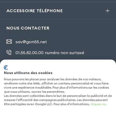
ACCESSOIRE TÉLÉPHONE
NOUS CONTACTER
sav@gsm55.net
01.55.82.00.00
numéro non surtaxé
30, bis rue Girard
,
93100 Montreuil
Nous utilisons des cookies
Nous pouvons les placer pour analyser les données de nos visiteurs,
SUIVEZ NOUS
améliorer notre site Web, afficher un contenu personnalisé et vous faire
vivre une expérience inoubliable. Pour plus d'informations sur les cookies
que nous utilisons, ouvrez les paramètres.
Les données sont collectées dans le but de personnaliser la publicité et de
mesurer l'efficacité des campagnes publicitaires. Les données peuvent
être partagées avec Google LLC. Pour plus d'informations,
cliquez ici
.