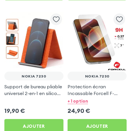
NOKIA 7230
NOKIA 7230
Support de bureau pliable
Protection écran
universel 2-en-1 en silicone
Incassable Forcell F-
pour smartphone et
Protect Nano 9H pour
+ 1 option
tablette - Orange
Nokia 7230
19,90
€
24,90
€
AJOUTER
AJOUTER