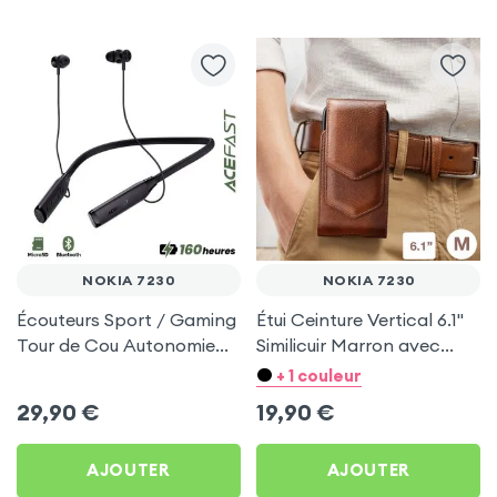
NOKIA 7230
NOKIA 7230
Écouteurs Sport / Gaming
Étui Ceinture Vertical 6.1''
Tour de Cou Autonomie
Similicuir Marron avec
160h Acefast pour Nokia
Porte carte pour Nokia
+ 1 couleur
7230
7230
29,90
€
19,90
€
AJOUTER
AJOUTER