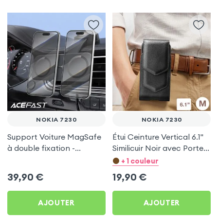
NOKIA 7230
NOKIA 7230
Support Voiture MagSafe
Étui Ceinture Vertical 6.1''
à double fixation -
Similicuir Noir avec Porte
Acefast pour Nokia 7230
carte pour Nokia 7230
+ 1 couleur
39,90
€
19,90
€
AJOUTER
AJOUTER