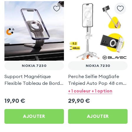
NOKIA 7230
NOKIA 7230
Support Magnétique
Perche Selfie MagSafe
Flexible Tableau de Bord
Trépied Auto Pop 48 cm
et Écran central pour
Blanc pour Nokia 7230
+ 1 couleur + 1 option
Nokia 7230
19,90
€
29,90
€
AJOUTER
AJOUTER