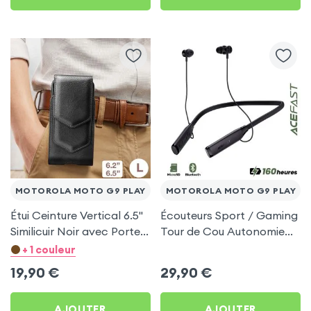
MOTOROLA MOTO G9 PLAY
MOTOROLA MOTO G9 PLAY
Étui Ceinture Vertical 6.5''
Écouteurs Sport / Gaming
Similicuir Noir avec Porte
Tour de Cou Autonomie
carte pour Motorola
160h Acefast pour
+ 1 couleur
Moto G9 Play
Motorola Moto G9 Play
19,90
€
29,90
€
AJOUTER
AJOUTER