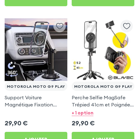
MOTOROLA MOTO G9 PLAY
MOTOROLA MOTO G9 PLAY
Support Voiture
Perche Selfie MagSafe
Magnétique Fixation
Trépied 41cm et Poignée
Porte-gobelet pour
Grip - Noir pour Motorola
+ 1 option
Motorola Moto G9 Play
Moto G9 Play
29,90
€
29,90
€