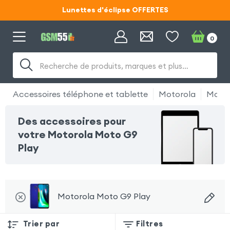
Lunettes d'éclipse OFFERTES
Code ECLIPSE55
0
Lunettes d'éclipse OFFERTES
Recherche de produits, marques et plus…
Code ECLIPSE55
Accessoires téléphone et tablette
Motorola
Motor
Des accessoires pour
votre Motorola Moto G9
Play
Motorola Moto G9 Play
Trier par
Filtres