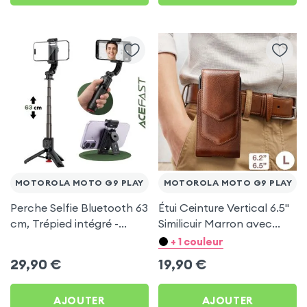
MOTOROLA MOTO G9 PLAY
MOTOROLA MOTO G9 PLAY
Perche Selfie Bluetooth 63
Étui Ceinture Vertical 6.5''
cm, Trépied intégré -
Similicuir Marron avec
Acefast pour Motorola
Porte carte pour
+ 1 couleur
Moto G9 Play
Motorola Moto G9 Play
29,90
€
19,90
€
AJOUTER
AJOUTER