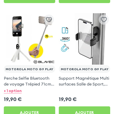
MOTOROLA MOTO G9 PLAY
MOTOROLA MOTO G9 PLAY
Perche Selfie Bluetooth
Support Magnétique Multi
de voyage Trépied 71cm -
surfaces Salle de Sport,
Blanc pour Motorola
frigo pour Motorola Moto
+ 1 option
Moto G9 Play
G9 Play
19,90
€
19,90
€
AJOUTER
AJOUTER