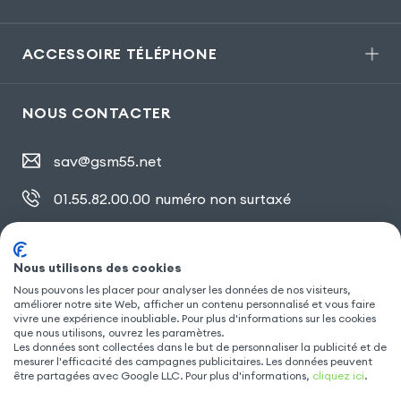
ACCESSOIRE TÉLÉPHONE
NOUS CONTACTER
sav@gsm55.net
01.55.82.00.00
numéro non surtaxé
30, bis rue Girard
,
93100 Montreuil
Nous utilisons des cookies
Nous pouvons les placer pour analyser les données de nos visiteurs,
améliorer notre site Web, afficher un contenu personnalisé et vous faire
SUIVEZ NOUS
vivre une expérience inoubliable. Pour plus d'informations sur les cookies
que nous utilisons, ouvrez les paramètres.
Les données sont collectées dans le but de personnaliser la publicité et de
mesurer l'efficacité des campagnes publicitaires. Les données peuvent
être partagées avec Google LLC. Pour plus d'informations,
cliquez ici
.