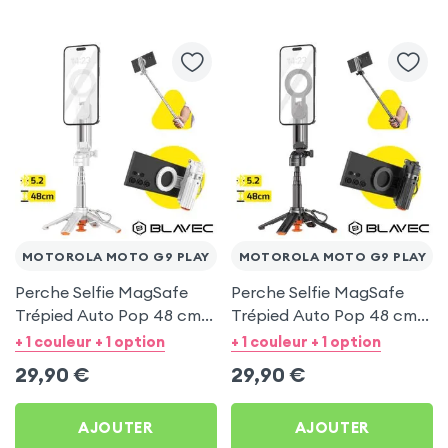
MOTOROLA MOTO G9 PLAY
MOTOROLA MOTO G9 PLAY
Perche Selfie MagSafe
Perche Selfie MagSafe
Trépied Auto Pop 48 cm
Trépied Auto Pop 48 cm
Blanc pour Motorola
Noir pour Motorola Moto
+ 1 couleur + 1 option
+ 1 couleur + 1 option
Moto G9 Play
G9 Play
29,90
€
29,90
€
AJOUTER
AJOUTER