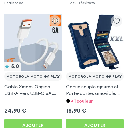
Pertinence
1260
Résultats
5.0
MOTOROLA MOTO G9 PLAY
MOTOROLA MOTO G9 PLAY
Cable Xiaomi Original
Coque souple ajourée et
USB-A vers USB-C 6A,
Porte-cartes amovible,
Charge Rapide et
avec languette
+ 1 couleur
Synchronisation - Blanc
magnétique Bleu nuit pour
24,90
€
16,90
€
pour Motorola Moto G9
Motorola Moto G9 Play
Play
AJOUTER
AJOUTER