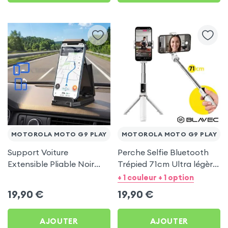
MOTOROLA MOTO G9 PLAY
MOTOROLA MOTO G9 PLAY
Support Voiture
Perche Selfie Bluetooth
Extensible Pliable Noir
Trépied 71cm Ultra légère
Carbone pour Motorola
Blanc pour Motorola
+ 1 couleur + 1 option
Moto G9 Play
Moto G9 Play
19,90
€
19,90
€
AJOUTER
AJOUTER