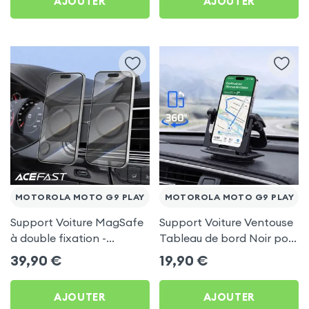
AJOUTER
AJOUTER
MOTOROLA MOTO G9 PLAY
MOTOROLA MOTO G9 PLAY
Support Voiture MagSafe
Support Voiture Ventouse
à double fixation -
Tableau de bord Noir pour
Acefast pour Motorola
Motorola Moto G9 Play
39,90
€
19,90
€
Moto G9 Play
AJOUTER
AJOUTER