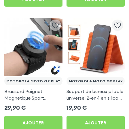
MOTOROLA MOTO G9 PLAY
MOTOROLA MOTO G9 PLAY
Brassard Poignet
Support de bureau pliable
Magnétique Sport
universel 2-en-1 en silicone
Universel pour Motorola
pour smartphone et
29,90
€
19,90
€
Moto G9 Play
tablette - Orange
AJOUTER
AJOUTER