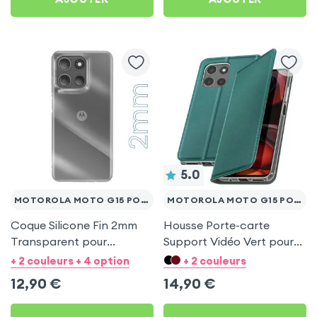
5.0
MOTOROLA MOTO G15 POWER
MOTOROLA MOTO G15 POWER
Coque Silicone Fin 2mm
Housse Porte-carte
Transparent pour
Support Vidéo Vert pour
Motorola Moto G15 Power
Motorola Moto G15 Power
+ 2 couleurs + 4 option
+ 2 couleurs
12,90
€
14,90
€