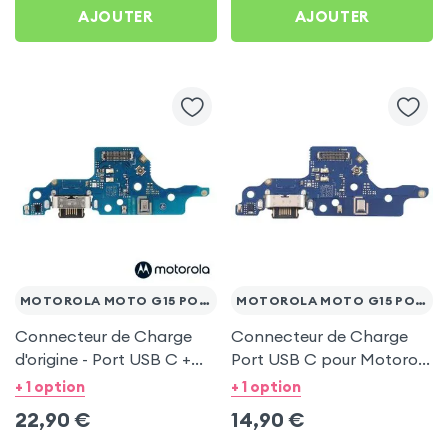
AJOUTER
AJOUTER
Power
MOTOROLA MOTO G15 POWER
MOTOROLA MOTO G15 POWER
Connecteur de Charge
Connecteur de Charge
d'origine - Port USB C +
Port USB C pour Motorola
Micro pour Motorola
Moto G15 Power
+ 1 option
+ 1 option
Moto G15 Power
22,90
€
14,90
€