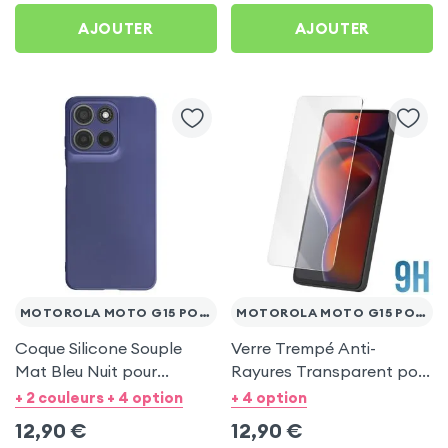
AJOUTER
AJOUTER
MOTOROLA MOTO G15 POWER
MOTOROLA MOTO G15 POWER
Coque Silicone Souple
Verre Trempé Anti-
Mat Bleu Nuit pour
Rayures Transparent pour
Motorola Moto G15 Power
Motorola Moto G15 Power
+ 2 couleurs + 4 option
+ 4 option
12,90
€
12,90
€