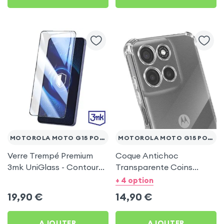
MOTOROLA MOTO G15 POWER
MOTOROLA MOTO G15 POWER
Verre Trempé Premium
Coque Antichoc
3mk UniGlass - Contour
Transparente Coins
Noir pour Motorola Moto
Renforcés pour Motorola
+ 4 option
G15 Power
Moto G15 Power
19,90
€
14,90
€
AJOUTER
AJOUTER