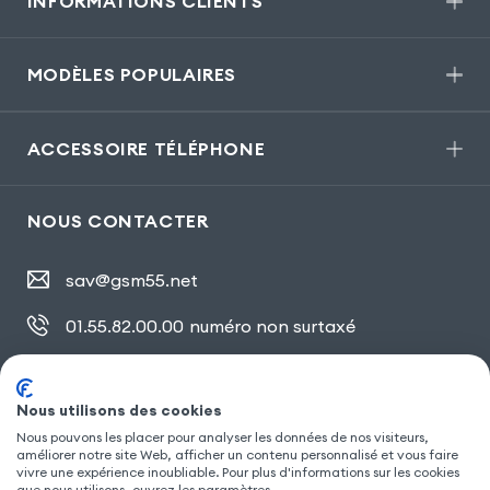
INFORMATIONS CLIENTS
MODÈLES POPULAIRES
ACCESSOIRE TÉLÉPHONE
NOUS CONTACTER
sav@gsm55.net
01.55.82.00.00
numéro non surtaxé
30, bis rue Girard
,
93100 Montreuil
Nous utilisons des cookies
Nous pouvons les placer pour analyser les données de nos visiteurs,
améliorer notre site Web, afficher un contenu personnalisé et vous faire
SUIVEZ NOUS
vivre une expérience inoubliable. Pour plus d'informations sur les cookies
que nous utilisons, ouvrez les paramètres.