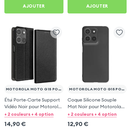
AJOUTER
AJOUTER
MOTOROLA MOTO G15 POWER
MOTOROLA MOTO G15 POWER
Étui Porte-Carte Support
Coque Silicone Souple
Vidéo Noir pour Motorola
Mat Noir pour Motorola
Moto G15 Power
Moto G15 Power
+ 2 couleurs + 4 option
+ 2 couleurs + 4 option
14,90
€
12,90
€