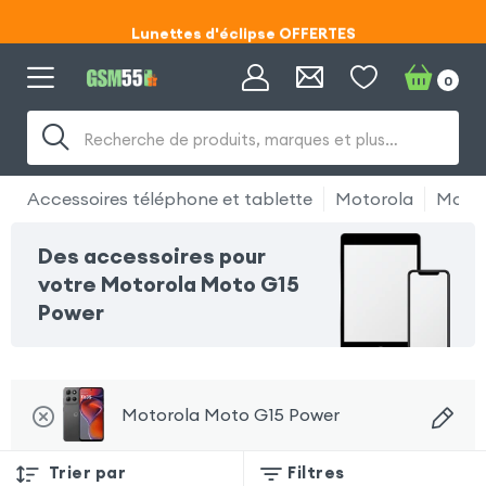
Lunettes d'éclipse OFFERTES
Code ECLIPSE55
0
Lunettes d'éclipse OFFERTES
Recherche de produits, marques et plus…
Code ECLIPSE55
Accessoires téléphone et tablette
Motorola
Motor
Des accessoires pour
votre Motorola Moto G15
Power
Motorola Moto G15 Power
Trier par
Filtres