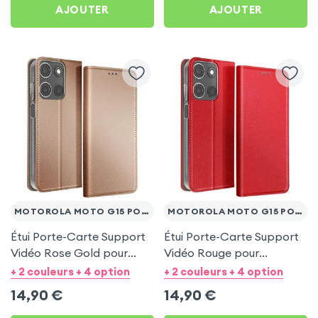
AJOUTER
AJOUTER
MOTOROLA MOTO G15 POWER
MOTOROLA MOTO G15 POWER
Étui Porte-Carte Support
Étui Porte-Carte Support
Vidéo Rose Gold pour
Vidéo Rouge pour
Motorola Moto G15 Power
Motorola Moto G15 Power
+ 2 couleurs + 4 option
+ 2 couleurs + 4 option
14,90
€
14,90
€