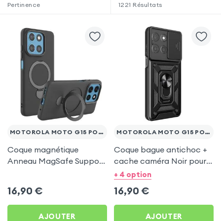
Pertinence
1221
Résultats
MOTOROLA MOTO G15 POWER
MOTOROLA MOTO G15 POWER
Coque magnétique
Coque bague antichoc +
Anneau MagSafe Support
cache caméra Noir pour
Noir pour Motorola Moto
Motorola Moto G15 Power
+ 4 option
G15 Power
16,90
€
16,90
€
AJOUTER
AJOUTER