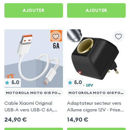
AJOUTER
AJOUTER
5.0
5.0
MOTOROLA MOTO G15 POWER
MOTOROLA MOTO G15 POWER
Cable Xiaomi Original
Adaptateur secteur vers
USB-A vers USB-C 6A,
Allume cigare 12V - Prise
Charge Rapide et
220V Noir
24,90
€
14,90
€
Synchronisation - Blanc
pour Motorola Moto G15