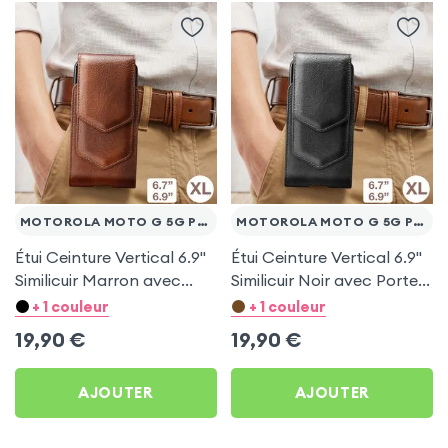
MOTOROLA MOTO G 5G PLUS
MOTOROLA MOTO G 5G PLUS
Étui Ceinture Vertical 6.9''
Étui Ceinture Vertical 6.9''
Similicuir Marron avec
Similicuir Noir avec Porte
Porte carte pour
carte pour Motorola
+ 1 couleur
+ 1 couleur
Motorola Moto G 5G Plus
Moto G 5G Plus
19,90
€
19,90
€
AJOUTER
AJOUTER