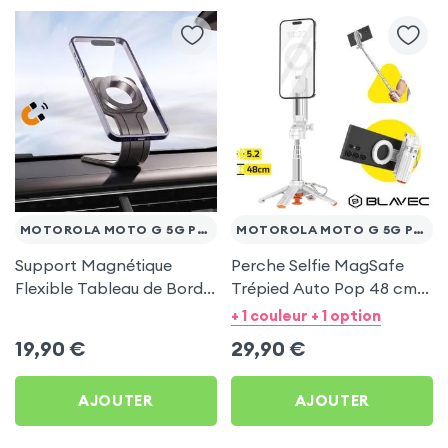
MOTOROLA MOTO G 5G PLUS
MOTOROLA MOTO G 5G PLUS
Support Magnétique
Perche Selfie MagSafe
Flexible Tableau de Bord
Trépied Auto Pop 48 cm
et Écran central pour
Blanc pour Motorola
+ 1 couleur + 1 option
Motorola Moto G 5G Plus
Moto G 5G Plus
19,90
€
29,90
€
AJOUTER
AJOUTER