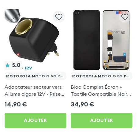
5.0
MOTOROLA MOTO G 5G PLUS
MOTOROLA MOTO G 5G PLUS
Adaptateur secteur vers
Bloc Complet Écran +
Allume cigare 12V - Prise
Tactile Compatible Noir
220V Noir
pour Motorola Moto G 5G
14,90
€
34,90
€
Plus
AJOUTER
AJOUTER