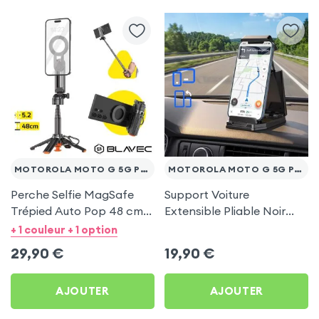
MOTOROLA MOTO G 5G PLUS
MOTOROLA MOTO G 5G PLUS
Perche Selfie MagSafe
Support Voiture
Trépied Auto Pop 48 cm
Extensible Pliable Noir
Noir pour Motorola Moto
Carbone pour Motorola
+ 1 couleur + 1 option
G 5G Plus
Moto G 5G Plus
29,90
€
19,90
€
AJOUTER
AJOUTER