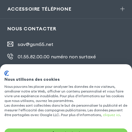
ACCESSOIRE TÉLÉPHONE
NOUS CONTACTER
sav@gsm55.net
01.55.82.00.00
numéro non surtaxé
30, bis rue Girard
,
93100 Montreuil
Nous utilisons des cookies
Nous pouvons les placer pour analyser les données de nos visiteurs,
améliorer notre site Web, afficher un contenu personnalisé et vous faire
SUIVEZ NOUS
vivre une expérience inoubliable. Pour plus d'informations sur les cookies
que nous utilisons, ouvrez les paramètres.
Les données sont collectées dans le but de personnaliser la publicité et de
mesurer l'efficacité des campagnes publicitaires. Les données peuvent
être partagées avec Google LLC. Pour plus d'informations,
cliquez ici
.