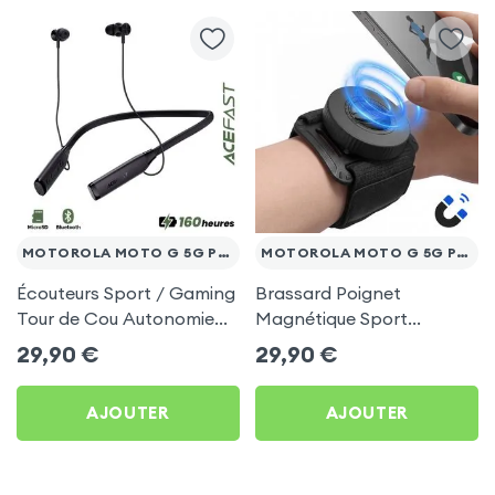
MOTOROLA MOTO G 5G PLUS
MOTOROLA MOTO G 5G PLUS
Écouteurs Sport / Gaming
Brassard Poignet
Tour de Cou Autonomie
Magnétique Sport
160h Acefast pour
Universel pour Motorola
29,90
€
29,90
€
Motorola Moto G 5G Plus
Moto G 5G Plus
AJOUTER
AJOUTER