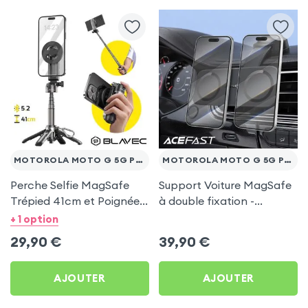
MOTOROLA MOTO G 5G PLUS
MOTOROLA MOTO G 5G PLUS
Perche Selfie MagSafe
Support Voiture MagSafe
Trépied 41cm et Poignée
à double fixation -
Grip - Noir pour Motorola
Acefast pour Motorola
+ 1 option
Moto G 5G Plus
Moto G 5G Plus
29,90
€
39,90
€
AJOUTER
AJOUTER