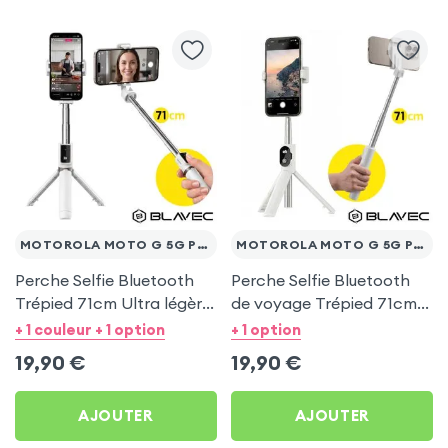
MOTOROLA MOTO G 5G PLUS
MOTOROLA MOTO G 5G PLUS
Perche Selfie Bluetooth
Perche Selfie Bluetooth
Trépied 71cm Ultra légère
de voyage Trépied 71cm -
Blanc pour Motorola
Blanc pour Motorola
+ 1 couleur + 1 option
+ 1 option
Moto G 5G Plus
Moto G 5G Plus
19,90
€
19,90
€
AJOUTER
AJOUTER