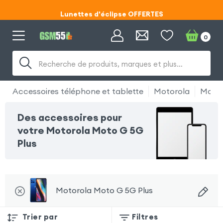
Lunettes d'éclipse OFFERTES
Code ECLIPSE55
0
Lunettes d'éclipse OFFERTES
Recherche de produits, marques et plus…
Code ECLIPSE55
Accessoires téléphone et tablette
Motorola
Motor
Des accessoires pour
votre Motorola Moto G 5G
Plus
Motorola Moto G 5G Plus
Trier par
Filtres