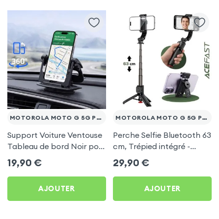
MOTOROLA MOTO G 5G PLUS
MOTOROLA MOTO G 5G PLUS
Support Voiture Ventouse
Perche Selfie Bluetooth 63
Tableau de bord Noir pour
cm, Trépied intégré -
Motorola Moto G 5G Plus
Acefast pour Motorola
19,90
€
29,90
€
Moto G 5G Plus
AJOUTER
AJOUTER