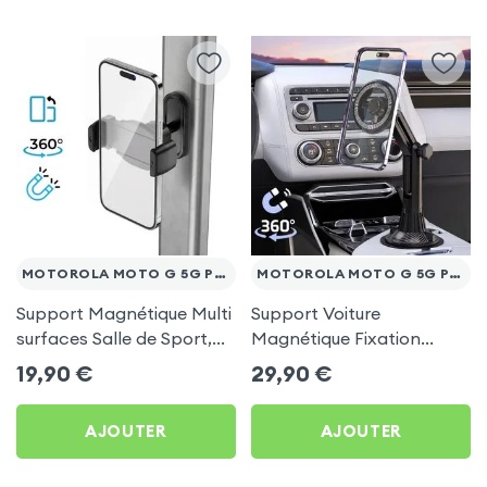
MOTOROLA MOTO G 5G PLUS
MOTOROLA MOTO G 5G PLUS
Support Magnétique Multi
Support Voiture
surfaces Salle de Sport,
Magnétique Fixation
frigo pour Motorola Moto
Porte-gobelet pour
19,90
€
29,90
€
G 5G Plus
Motorola Moto G 5G Plus
AJOUTER
AJOUTER