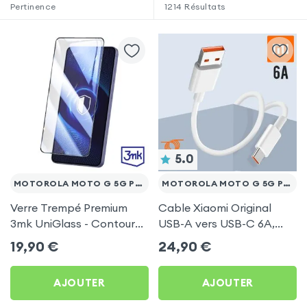
Pertinence
1214
Résultats
5.0
MOTOROLA MOTO G 5G PLUS
MOTOROLA MOTO G 5G PLUS
Verre Trempé Premium
Cable Xiaomi Original
3mk UniGlass - Contour
USB-A vers USB-C 6A,
Noir pour Motorola Moto
Charge Rapide et
19,90
€
24,90
€
G 5G Plus
Synchronisation - Blanc
pour Motorola Moto G 5G
AJOUTER
AJOUTER
Plus